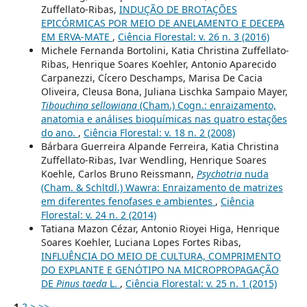
Zuffellato-Ribas,
INDUÇÃO DE BROTAÇÕES
EPICÓRMICAS POR MEIO DE ANELAMENTO E DECEPA
EM ERVA-MATE
,
Ciência Florestal: v. 26 n. 3 (2016)
Michele Fernanda Bortolini, Katia Christina Zuffellato-
Ribas, Henrique Soares Koehler, Antonio Aparecido
Carpanezzi, Cícero Deschamps, Marisa De Cacia
Oliveira, Cleusa Bona, Juliana Lischka Sampaio Mayer,
Tibouchina sellowiana
(Cham.) Cogn.: enraizamento,
anatomia e análises bioquímicas nas quatro estações
do ano.
,
Ciência Florestal: v. 18 n. 2 (2008)
Bárbara Guerreira Alpande Ferreira, Katia Christina
Zuffellato-Ribas, Ivar Wendling, Henrique Soares
Koehle, Carlos Bruno Reissmann,
Psychotria
nuda
(Cham. & Schltdl.) Wawra: Enraizamento de matrizes
em diferentes fenofases e ambientes
,
Ciência
Florestal: v. 24 n. 2 (2014)
Tatiana Mazon Cézar, Antonio Rioyei Higa, Henrique
Soares Koehler, Luciana Lopes Fortes Ribas,
INFLUÊNCIA DO MEIO DE CULTURA, COMPRIMENTO
DO EXPLANTE E GENÓTIPO NA MICROPROPAGAÇÃO
DE
Pinus taeda
L.
,
Ciência Florestal: v. 25 n. 1 (2015)
1
2
>
>>