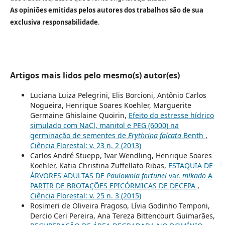
As opiniões emitidas pelos autores dos trabalhos são de sua
exclusiva responsabilidade
.
Artigos mais lidos pelo mesmo(s) autor(es)
Luciana Luiza Pelegrini, Elis Borcioni, Antônio Carlos
Nogueira, Henrique Soares Koehler, Marguerite
Germaine Ghislaine Quoirin,
Efeito do estresse hídrico
simulado com NaCl, manitol e PEG (6000) na
germinação de sementes de
Erythrina falcata
Benth
,
Ciência Florestal: v. 23 n. 2 (2013)
Carlos André Stuepp, Ivar Wendling, Henrique Soares
Koehler, Katia Christina Zuffellato-Ribas,
ESTAQUIA DE
ÁRVORES ADULTAS DE
Paulownia fortunei
var.
mikado
A
PARTIR DE BROTAÇÕES EPICÓRMICAS DE DECEPA
,
Ciência Florestal: v. 25 n. 3 (2015)
Rosimeri de Oliveira Fragoso, Lívia Godinho Temponi,
Dercio Ceri Pereira, Ana Tereza Bittencourt Guimarães,