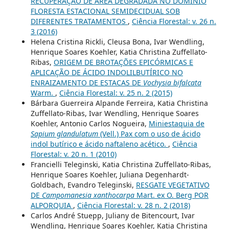
RECUPERAÇÃO DE ÁREA DEGRADADA NO DOMÍNIO
FLORESTA ESTACIONAL SEMIDECIDUAL SOB
DIFERENTES TRATAMENTOS
,
Ciência Florestal: v. 26 n.
3 (2016)
Helena Cristina Rickli, Cleusa Bona, Ivar Wendling,
Henrique Soares Koehler, Katia Christina Zuffellato-
Ribas,
ORIGEM DE BROTAÇÕES EPICÓRMICAS E
APLICAÇÃO DE ÁCIDO INDOLILBUTÍRICO NO
ENRAIZAMENTO DE ESTACAS DE
Vochysia bifalcata
Warm.
,
Ciência Florestal: v. 25 n. 2 (2015)
Bárbara Guerreira Alpande Ferreira, Katia Christina
Zuffellato-Ribas, Ivar Wendling, Henrique Soares
Koehler, Antonio Carlos Nogueira,
Miniestaquia de
Sapium glandulatum
(Vell.) Pax com o uso de ácido
indol butírico e ácido naftaleno acético.
,
Ciência
Florestal: v. 20 n. 1 (2010)
Francielli Teleginski, Katia Christina Zuffellato-Ribas,
Henrique Soares Koehler, Juliana Degenhardt-
Goldbach, Evandro Teleginski,
RESGATE VEGETATIVO
DE
Campomanesia xanthocarpa
Mart. ex O. Berg POR
ALPORQUIA
,
Ciência Florestal: v. 28 n. 2 (2018)
Carlos André Stuepp, Juliany de Bitencourt, Ivar
Wendling, Henrique Soares Koehler, Katia Christina