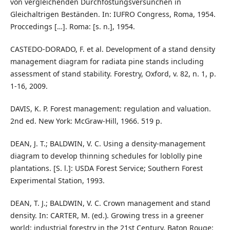
von vergleichenden Durchfostungsversunchen in
Gleichaltrigen Beständen. In: IUFRO Congress, Roma, 1954.
Proccedings […]. Roma: [s. n.], 1954.
CASTEDO-DORADO, F. et al. Development of a stand density
management diagram for radiata pine stands including
assessment of stand stability. Forestry, Oxford, v. 82, n. 1, p.
1-16, 2009.
DAVIS, K. P. Forest management: regulation and valuation.
2nd ed. New York: McGraw-Hill, 1966. 519 p.
DEAN, J. T.; BALDWIN, V. C. Using a density-management
diagram to develop thinning schedules for loblolly pine
plantations. [S. l.]: USDA Forest Service; Southern Forest
Experimental Station, 1993.
DEAN, T. J.; BALDWIN, V. C. Crown management and stand
density. In: CARTER, M. (ed.). Growing tress in a greener
world: industrial forestry in the 21st Century. Baton Rouge: