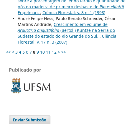
sobre a porcentagem de lenho tardio e quantidade de
nós da madeira de primeiro desbaste de
Pinus elliottii
Engelman.
,
Ciência Florestal: v. 8 n. 1 (1998)
André Felipe Hess, Paulo Renato Schneider, César
Martins Andrade,
Crescimento em volume de
Araucaria angustifolia
(Bertol.) Kuntze na Serra do
Sudeste do estado do Rio Grande do Sul.
,
Ciência
Florestal: v. 17 n. 3 (2007)
<<
<
3
4
5
6
7
8
9
10
11
12
>
>>
Publicado por
Enviar Submissão