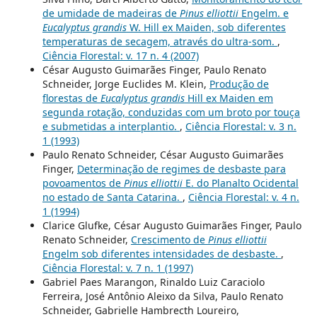
de umidade de madeiras de
Pinus elliottii
Engelm. e
Eucalyptus grandis
W. Hill ex Maiden, sob diferentes
temperaturas de secagem, através do ultra-som.
,
Ciência Florestal: v. 17 n. 4 (2007)
César Augusto Guimarães Finger, Paulo Renato
Schneider, Jorge Euclides M. Klein,
Produção de
florestas de
Eucalyptus grandis
Hill ex Maiden em
segunda rotação, conduzidas com um broto por touça
e submetidas a interplantio.
,
Ciência Florestal: v. 3 n.
1 (1993)
Paulo Renato Schneider, César Augusto Guimarães
Finger,
Determinação de regimes de desbaste para
povoamentos de
Pinus elliottii
E. do Planalto Ocidental
no estado de Santa Catarina.
,
Ciência Florestal: v. 4 n.
1 (1994)
Clarice Glufke, César Augusto Guimarães Finger, Paulo
Renato Schneider,
Crescimento de
Pinus elliottii
Engelm sob diferentes intensidades de desbaste.
,
Ciência Florestal: v. 7 n. 1 (1997)
Gabriel Paes Marangon, Rinaldo Luiz Caraciolo
Ferreira, José Antônio Aleixo da Silva, Paulo Renato
Schneider, Gabrielle Hambrecth Loureiro,