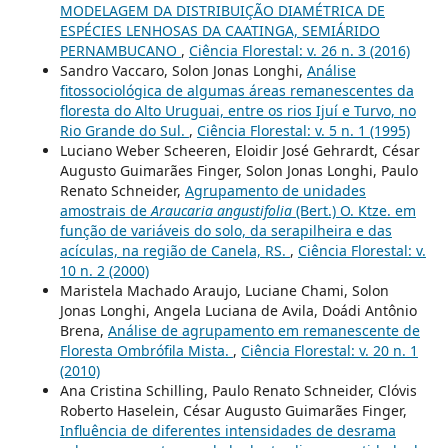
MODELAGEM DA DISTRIBUIÇÃO DIAMÉTRICA DE
ESPÉCIES LENHOSAS DA CAATINGA, SEMIÁRIDO
PERNAMBUCANO
,
Ciência Florestal: v. 26 n. 3 (2016)
Sandro Vaccaro, Solon Jonas Longhi,
Análise
fitossociológica de algumas áreas remanescentes da
floresta do Alto Uruguai, entre os rios Ijuí e Turvo, no
Rio Grande do Sul.
,
Ciência Florestal: v. 5 n. 1 (1995)
Luciano Weber Scheeren, Eloidir José Gehrardt, César
Augusto Guimarães Finger, Solon Jonas Longhi, Paulo
Renato Schneider,
Agrupamento de unidades
amostrais de
Araucaria angustifolia
(Bert.) O. Ktze. em
função de variáveis do solo, da serapilheira e das
acículas, na região de Canela, RS.
,
Ciência Florestal: v.
10 n. 2 (2000)
Maristela Machado Araujo, Luciane Chami, Solon
Jonas Longhi, Angela Luciana de Avila, Doádi Antônio
Brena,
Análise de agrupamento em remanescente de
Floresta Ombrófila Mista.
,
Ciência Florestal: v. 20 n. 1
(2010)
Ana Cristina Schilling, Paulo Renato Schneider, Clóvis
Roberto Haselein, César Augusto Guimarães Finger,
Influência de diferentes intensidades de desrama