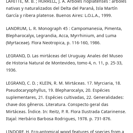
LAHITTE, M. B. ; HURRELL, J. A. Árboles rioplatenses : arboles
nativas y naturalizados del Delta del Paraná, Isla Martín
García y ribera platense. Buenos Aires: L.O.L.A., 1999.
LANDRUM, L. R. Monograph 45 : Campomanesia, Pimenta,
Blepharocalyx, Legrandia, Acca, Myrrhinium, and Luma
(Myrtaceae). Flora Neotropica, p. 116-160, 1986.
LEGRAND, D. Las mirtáceas del Uruguay. Anales del Museo
de Historia Natural de Montevideo, tomo 4, n. 11, p. 25-33,
1936.
LEGRAND, C. D. ; KLEIN, R. M. Mirtáceas. 17. Myrciaria, 18.
Pseudocaryophyllus, 19. Blepharocalyx, 20. Espécies
suplementares, 21. Espécies cultivadas, 22. Generalidades:
chave dos gêneros. Literatura. Conspecto geral das
Mirtáceas. Índice. In: Reitz, P. R. Flora Ilustrada Catarinense.
Itajaí: Herbário Barbosa Rodrigues, 1978. p. 731-876.
LINDORF, H. Eco-antomical wood features of species from a