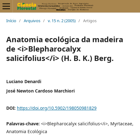
Início
/
Arquivos
/
v. 15 n. 2 (2005)
/
Artigos
Anatomia ecológica da madeira
de <i>Blepharocalyx
salicifolius</i> (H. B. K.) Berg.
Luciano Denardi
José Newton Cardoso Marchiori
DOI:
https://doi.org/10.5902/198050981829
Palavras-chave:
<i>Blepharocalyx salicifolius</i>, Myrtaceae,
Anatomia Ecológica