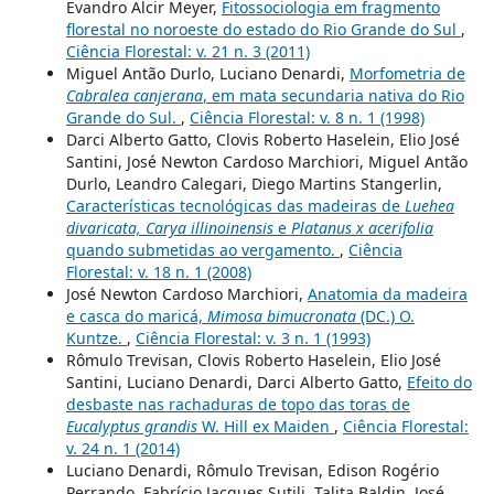
Evandro Alcir Meyer,
Fitossociologia em fragmento
florestal no noroeste do estado do Rio Grande do Sul
,
Ciência Florestal: v. 21 n. 3 (2011)
Miguel Antão Durlo, Luciano Denardi,
Morfometria de
Cabralea canjerana
, em mata secundaria nativa do Rio
Grande do Sul.
,
Ciência Florestal: v. 8 n. 1 (1998)
Darci Alberto Gatto, Clovis Roberto Haselein, Elio José
Santini, José Newton Cardoso Marchiori, Miguel Antão
Durlo, Leandro Calegari, Diego Martins Stangerlin,
Características tecnológicas das madeiras de
Luehea
divaricata, Carya illinoinensis
e
Platanus x acerifolia
quando submetidas ao vergamento.
,
Ciência
Florestal: v. 18 n. 1 (2008)
José Newton Cardoso Marchiori,
Anatomia da madeira
e casca do maricá,
Mimosa bimucronata
(DC.) O.
Kuntze.
,
Ciência Florestal: v. 3 n. 1 (1993)
Rômulo Trevisan, Clovis Roberto Haselein, Elio José
Santini, Luciano Denardi, Darci Alberto Gatto,
Efeito do
desbaste nas rachaduras de topo das toras de
Eucalyptus grandis
W. Hill ex Maiden
,
Ciência Florestal:
v. 24 n. 1 (2014)
Luciano Denardi, Rômulo Trevisan, Edison Rogério
Perrando, Fabrício Jacques Sutili, Talita Baldin, José