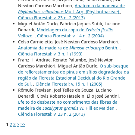
Newton Cardoso Marchiori,
Anatomia da madeira de
Phyllanthus sellowianus
Müll. Arg. (Phyllanthaceae)
,
Ciência Florestal: v. 23 n. 2 (2013)
Miguel Antão Durlo, Fabrício Jaques Sutili, Luciano
Denardi,
Modelagem da copa de
Cedrela fissilis
Vellozo.
,
Ciência Florestal: v. 14 n. 2 (2004)
Celso Carnieletto, José Newton Cardoso Marchiori,
Anatomia da madeira de
Mimosa eriocarpa
Benth.
,
Ciência Florestal: v. 3 n. 1 (1993)
Franz H. Andrae, Renato Palumbo, José Newton
Cardoso Marchiori, Miguel Antão Durlo,
O sub-bosque
de reflorestamentos de pinus em sítios degradados da
região da Floresta Estacional Decidual do Rio Grande
do Sul.
,
Ciência Florestal: v. 15 n. 1 (2005)
Rômulo Trevisan, Joel Telles de Souza, Luciano
Denardi, Clovis Roberto Haselein, Elio José Santini,
Efeito do desbaste no comprimento das fibras da
madeira de
Eucalyptus grandis
W. Hill ex Maiden
,
Ciência Florestal: v. 23 n. 2 (2013)
1
2
3
>
>>