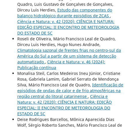
Quadro, Luis Gustavo de Gonçalves de Gonçalves,
Dirceu Luis Herdies,
Estudo das componentes do
balanço hidrológico durante episódios de ZCAS
,
Ciência e Natura: v. 42 (2020): CIÊNCIA E NATURA:
EDIÇÃO ESPECIAL: II ENCONTRO DE METEOROLOGIA
DO ESTADO DE SC
Roseli de Oliveira, Mário Francisco Leal de Quadro,
Dirceu Luis Herdies, Hugo Nunes Andrade,
Climatologia sazonal de frentes frias no centro-sul da
América do Sul a partir de um sistema de detecção
automatizado
,
Ciência e Natura: v. 46 (2024):
Publicação contínua
Monalisa Steil, Carlos Medeiros Ineu Júnior, Cristiane
Rosa, Gabriela Lamim, Gabriel Serrato de Mendonça
Silva, Mário Francisco Leal de Quadro,
Identificação de
episódios de ondas de calor e de frio atmosféricas na
região central do litoral catarinense
,
Ciência e
Natura: v. 42 (2020): CIÊNCIA E NATURA: EDIÇÃO
ESPECIAL: II ENCONTRO DE METEOROLOGIA DO
ESTADO DE SC
Deise Rodrigues Barcellos, Mônica Aparecida Dias
Wolf, Sérgio Roberto Sanches, Mário Francisco Leal de