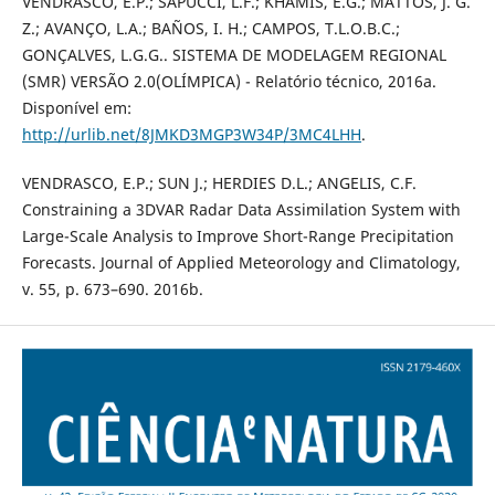
VENDRASCO, E.P.; SAPUCCI, L.F.; KHAMIS, E.G.; MATTOS, J. G.
Z.; AVANÇO, L.A.; BAÑOS, I. H.; CAMPOS, T.L.O.B.C.;
GONÇALVES, L.G.G.. SISTEMA DE MODELAGEM REGIONAL
(SMR) VERSÃO 2.0(OLÍMPICA) - Relatório técnico, 2016a.
Disponível em:
http://urlib.net/8JMKD3MGP3W34P/3MC4LHH
.
VENDRASCO, E.P.; SUN J.; HERDIES D.L.; ANGELIS, C.F.
Constraining a 3DVAR Radar Data Assimilation System with
Large-Scale Analysis to Improve Short-Range Precipitation
Forecasts. Journal of Applied Meteorology and Climatology,
v. 55, p. 673–690. 2016b.