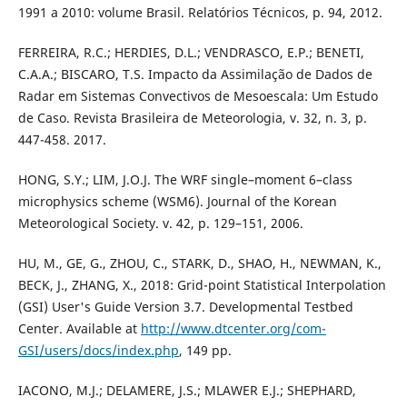
1991 a 2010: volume Brasil. Relatórios Técnicos, p. 94, 2012.
FERREIRA, R.C.; HERDIES, D.L.; VENDRASCO, E.P.; BENETI,
C.A.A.; BISCARO, T.S. Impacto da Assimilação de Dados de
Radar em Sistemas Convectivos de Mesoescala: Um Estudo
de Caso. Revista Brasileira de Meteorologia, v. 32, n. 3, p.
447-458. 2017.
HONG, S.Y.; LIM, J.O.J. The WRF single–moment 6–class
microphysics scheme (WSM6). Journal of the Korean
Meteorological Society. v. 42, p. 129–151, 2006.
HU, M., GE, G., ZHOU, C., STARK, D., SHAO, H., NEWMAN, K.,
BECK, J., ZHANG, X., 2018: Grid-point Statistical Interpolation
(GSI) User's Guide Version 3.7. Developmental Testbed
Center. Available at
http://www.dtcenter.org/com-
GSI/users/docs/index.php
, 149 pp.
IACONO, M.J.; DELAMERE, J.S.; MLAWER E.J.; SHEPHARD,