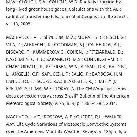
M.W.; CLOUGH, S.A.; COLLINS, W.D. Radiative forcing by
long–lived greenhouse gases: Calculations with the AER
radiative transfer models. Journal of Geophysical Research.
v. 113, 2008.
MACHADO, L.A.T.; Silva Dias, M.A.; MORALES, C.; FISCH, G.;
VILA, D.; ALBRECHT, R.; GOODMAN, S.J.; CALHEIROS, A.J.;
BISCARO, T.; KUMMEROW.C.; COHEN, J.; FITZJARRALD, D.;
NASCIMENTO, E.L.; SAKAMOTO, M.S.; CUNNINGHAM, C.;
CHABOUREAU, J.P.; PETERSEN, W.A.; ADAMS, D.K.; BALDINI,
L.; ANGELIS, C.F.; SAPUCCI, L.F.; SALIO, P.; BARBOSA, H.M.;
LANDULFO, E.; SOUZA, R.A.; BLAKESLEE, R.J.; BAILEY, J.;
FREITAS, S.; LIMA, W.F.; TOKAY, A. The CHUVA project: How
does convection vary across Brazil? Bulletin of the American
Meteorological Society, v. 95, n. 9, p. 1365–1380, 2014.
MACHADO, L.A.T.; ROSSOW, W.B.; GUEDES, R.L.; WALKER,
A.W. Life Cycle Variations of Mesoscale Convective Systems
over the Americas. Monthly Weather Review, v. 126, n. 6, p.