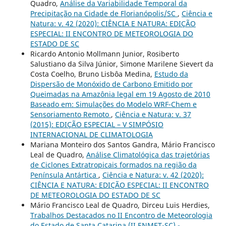
Quadro,
Análise da Variabilidade Temporal da
Precipitação na Cidade de Florianópolis/SC
,
Ciência e
Natura: v. 42 (2020): CIÊNCIA E NATURA: EDIÇÃO
ESPECIAL: II ENCONTRO DE METEOROLOGIA DO
ESTADO DE SC
Ricardo Antonio Mollmann Junior, Rosiberto
Salustiano da Silva Júnior, Simone Marilene Sievert da
Costa Coelho, Bruno Lisbôa Medina,
Estudo da
Dispersão de Monóxido de Carbono Emitido por
Queimadas na Amazônia legal em 19 Agosto de 2010
Baseado em: Simulações do Modelo WRF-Chem e
Sensoriamento Remoto
,
Ciência e Natura: v. 37
(2015): EDIÇÃO ESPECIAL – V SIMPÓSIO
INTERNACIONAL DE CLIMATOLOGIA
Mariana Monteiro dos Santos Gandra, Mário Francisco
Leal de Quadro,
Análise Climatológica das trajetórias
de Ciclones Extratropicais formados na região da
Península Antártica
,
Ciência e Natura: v. 42 (2020):
CIÊNCIA E NATURA: EDIÇÃO ESPECIAL: II ENCONTRO
DE METEOROLOGIA DO ESTADO DE SC
Mário Francisco Leal de Quadro, Dirceu Luis Herdies,
Trabalhos Destacados no II Encontro de Meteorologia
do Estado de Santa Catarina (II ENMET-SC) -