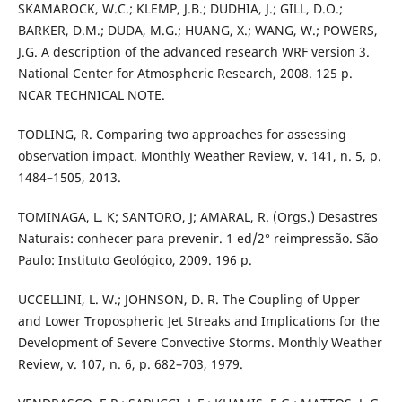
SKAMAROCK, W.C.; KLEMP, J.B.; DUDHIA, J.; GILL, D.O.;
BARKER, D.M.; DUDA, M.G.; HUANG, X.; WANG, W.; POWERS,
J.G. A description of the advanced research WRF version 3.
National Center for Atmospheric Research, 2008. 125 p.
NCAR TECHNICAL NOTE.
TODLING, R. Comparing two approaches for assessing
observation impact. Monthly Weather Review, v. 141, n. 5, p.
1484–1505, 2013.
TOMINAGA, L. K; SANTORO, J; AMARAL, R. (Orgs.) Desastres
Naturais: conhecer para prevenir. 1 ed/2° reimpressão. São
Paulo: Instituto Geológico, 2009. 196 p.
UCCELLINI, L. W.; JOHNSON, D. R. The Coupling of Upper
and Lower Tropospheric Jet Streaks and Implications for the
Development of Severe Convective Storms. Monthly Weather
Review, v. 107, n. 6, p. 682–703, 1979.