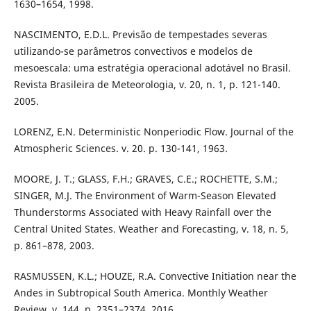
1630–1654, 1998.
NASCIMENTO, E.D.L. Previsão de tempestades severas
utilizando-se parâmetros convectivos e modelos de
mesoescala: uma estratégia operacional adotável no Brasil.
Revista Brasileira de Meteorologia, v. 20, n. 1, p. 121-140.
2005.
LORENZ, E.N. Deterministic Nonperiodic Flow. Journal of the
Atmospheric Sciences. v. 20. p. 130-141, 1963.
MOORE, J. T.; GLASS, F.H.; GRAVES, C.E.; ROCHETTE, S.M.;
SINGER, M.J. The Environment of Warm-Season Elevated
Thunderstorms Associated with Heavy Rainfall over the
Central United States. Weather and Forecasting, v. 18, n. 5,
p. 861–878, 2003.
RASMUSSEN, K.L.; HOUZE, R.A. Convective Initiation near the
Andes in Subtropical South America. Monthly Weather
Review, v. 144, p. 2351–2374, 2016.