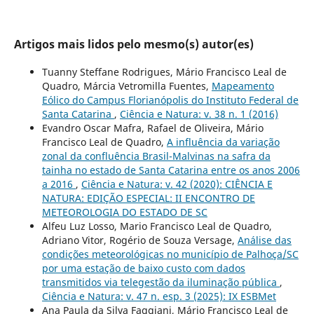
Artigos mais lidos pelo mesmo(s) autor(es)
Tuanny Steffane Rodrigues, Mário Francisco Leal de
Quadro, Márcia Vetromilla Fuentes,
Mapeamento
Eólico do Campus Florianópolis do Instituto Federal de
Santa Catarina
,
Ciência e Natura: v. 38 n. 1 (2016)
Evandro Oscar Mafra, Rafael de Oliveira, Mário
Francisco Leal de Quadro,
A influência da variação
zonal da confluência Brasil-Malvinas na safra da
tainha no estado de Santa Catarina entre os anos 2006
a 2016
,
Ciência e Natura: v. 42 (2020): CIÊNCIA E
NATURA: EDIÇÃO ESPECIAL: II ENCONTRO DE
METEOROLOGIA DO ESTADO DE SC
Alfeu Luz Losso, Mario Francisco Leal de Quadro,
Adriano Vitor, Rogério de Souza Versage,
Análise das
condições meteorológicas no município de Palhoça/SC
por uma estação de baixo custo com dados
transmitidos via telegestão da iluminação pública
,
Ciência e Natura: v. 47 n. esp. 3 (2025): IX ESBMet
Ana Paula da Silva Faggiani, Mário Francisco Leal de