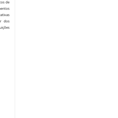
tos de
mentos
ativas
r dos
ições