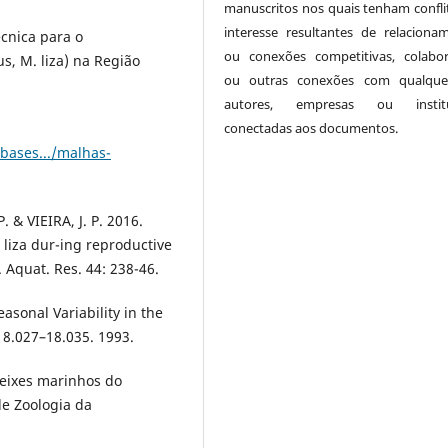
manuscritos nos quais tenham confli
interesse resultantes de relaciona
cnica para o
ou conexões competitivas, colabor
, M. liza) na Região
ou outras conexões com qualque
autores, empresas ou institu
conectadas aos documentos.
/bases.../malhas-
 & VIEIRA, J. P. 2016.
 liza dur-ing reproductive
 Aquat. Res. 44: 238-46.
sonal Variability in the
 18.027–18.035. 1993.
peixes marinhos do
de Zoologia da