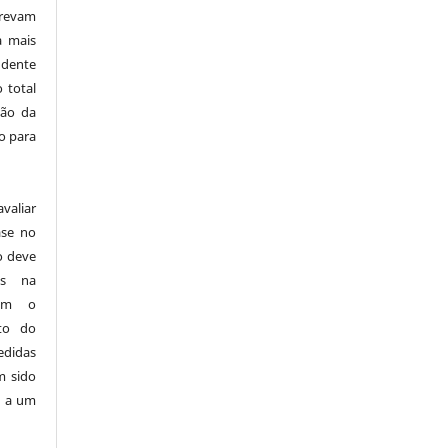
revam
a mais
ndente
 total
ção da
o para
aliar
ase no
o deve
as na
sem o
ito do
edidas
m sido
s a um