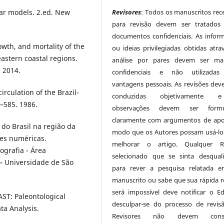
ear models. 2.ed. New
Revisores
: Todos os manuscritos rec
para revisão devem ser tratados
documentos confidenciais. As infor
owth, and mortality of the
ou ideias privilegiadas obtidas atra
eastern coastal regions.
análise por pares devem ser man
. 2014.
confidenciais e não utilizadas
vantagens pessoais. As revisões dev
rculation of the Brazil-
conduzidas objetivamente
3–585. 1986.
observações devem ser formu
claramente com argumentos de apo
do Brasil na região da
modo que os Autores possam usá-lo
ões numéricas.
melhorar o artigo. Qualquer Re
grafia - Área
selecionado que se sinta desquali
 – Universidade de São
para rever a pesquisa relatada 
manuscrito ou sabe que sua rápida r
será impossível deve notificar o Ed
ST: Paleontological
desculpar-se do processo de revis
ta Analysis.
Revisores não devem consi