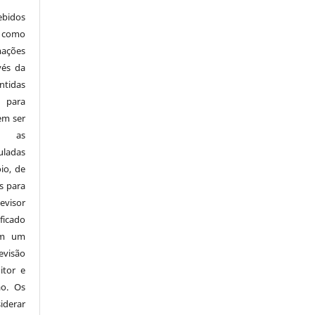
ebidos
 como
mações
vés da
tidas
 para
em ser
 e as
ladas
io, de
s para
visor
ficado
em um
evisão
itor e
ão. Os
derar