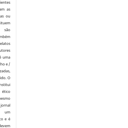
ientes
zam as
tas ou
tituem
e são
também
elatos
utores
 é uma
lho e /
zadas,
ido. O
stitui
 ético
mesmo
ornal
i um
co e é
devem