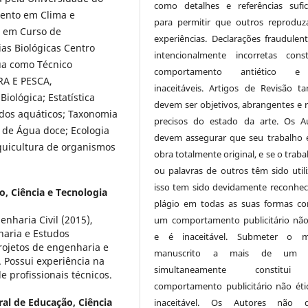
como detalhes e referências sufic
mento em Clima e
para permitir que outros reprodu
 em Curso de
experiências. Declarações fraudulen
as Biológicas Centro
intencionalmente incorretas cons
tua como Técnico
comportamento antiético 
A E PESCA,
inaceitáveis. Artigos de Revisão 
iológica; Estatística
devem ser objetivos, abrangentes e r
ados aquáticos; Taxonomia
precisos do estado da arte. Os A
 de Água doce; Ecologia
devem assegurar que seu trabalho
quicultura de organismos
obra totalmente original, e se o traba
ou palavras de outros têm sido utili
isso tem sido devidamente reconhec
o, Ciência e Tecnologia
plágio em todas as suas formas con
nharia Civil (2015),
um comportamento publicitário não
aria e Estudos
e é inaceitável. Submeter o 
rojetos de engenharia e
manuscrito a mais de um j
 Possui experiência na
simultaneamente constitu
 profissionais técnicos.
comportamento publicitário não éti
ral de Educação, Ciência
inaceitável. Os Autores não 