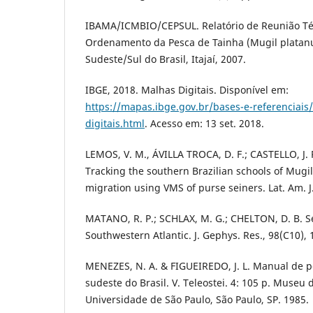
IBAMA/ICMBIO/CEPSUL. Relatório de Reunião Té
Ordenamento da Pesca de Tainha (Mugil platanus
Sudeste/Sul do Brasil, Itajaí, 2007.
IBGE, 2018. Malhas Digitais. Disponível em:
https://mapas.ibge.gov.br/bases-e-referenciais
digitais.html
. Acesso em: 13 set. 2018.
LEMOS, V. M., ÁVILLA TROCA, D. F.; CASTELLO, J. P.
Tracking the southern Brazilian schools of Mugil
migration using VMS of purse seiners. Lat. Am. J.
MATANO, R. P.; SCHLAX, M. G.; CHELTON, D. B. Sea
Southwestern Atlantic. J. Gephys. Res., 98(C10),
MENEZES, N. A. & FIGUEIREDO, J. L. Manual de 
sudeste do Brasil. V. Teleostei. 4: 105 p. Museu 
Universidade de São Paulo, São Paulo, SP. 1985.