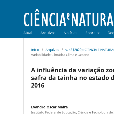
Atual
Arquivos
Notícias
Sobre
Doc
Início
/
Arquivos
/
v. 42 (2020): CIÊNCIA E NATU
Variabilidade Climática Clima e Oceano
A influência da variação zo
safra da tainha no estado 
2016
Evandro Oscar Mafra
Instituto Federal de Educação, Ciência e Tecnologia de 