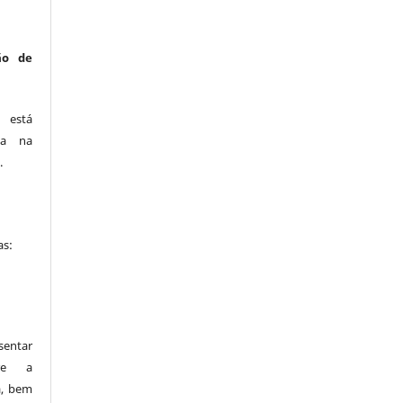
ão de
está
ca na
.
as:
entar
bre a
a, bem