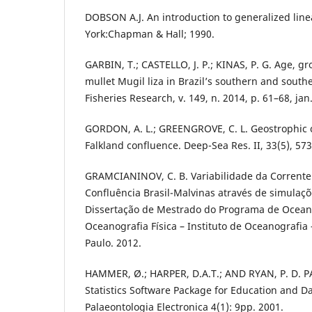
DOBSON A.J. An introduction to generalized lin
York:Chapman & Hall; 1990.
GARBIN, T.; CASTELLO, J. P.; KINAS, P. G. Age, gr
mullet Mugil liza in Brazil’s southern and south
Fisheries Research, v. 149, n. 2014, p. 61–68, jan
GORDON, A. L.; GREENGROVE, C. L. Geostrophic ci
Falkland confluence. Deep-Sea Res. II, 33(5), 57
GRAMCIANINOV, C. B. Variabilidade da Corrente 
Confluência Brasil-Malvinas através de simulaç
Dissertação de Mestrado do Programa de Oceano
Oceanografia Física – Instituto de Oceanografia
Paulo. 2012.
HAMMER, Ø.; HARPER, D.A.T.; AND RYAN, P. D. PA
Statistics Software Package for Education and Da
Palaeontologia Electronica 4(1): 9pp. 2001.