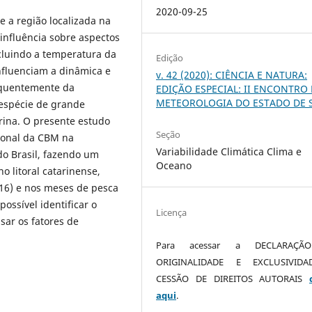
2020-09-25
 a região localizada na
influência sobre aspectos
cluindo a temperatura da
Edição
nfluenciam a dinâmica e
v. 42 (2020): CIÊNCIA E NATURA:
equentemente da
EDIÇÃO ESPECIAL: II ENCONTRO
METEOROLOGIA DO ESTADO DE 
 espécie de grande
rina. O presente estudo
Seção
 zonal da CBM na
Variabilidade Climática Clima e
do Brasil, fazendo um
Oceano
 litoral catarinense,
16) e nos meses de pesca
possível identificar o
Licença
sar os fatores de
Para acessar a DECLARAÇÃ
ORIGINALIDADE E EXCLUSIVID
CESSÃO DE DIREITOS AUTORAIS
aqui
.