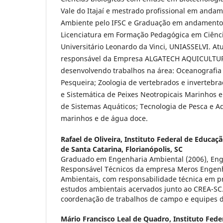
Vale do Itajaí e mestrado profissional em anda
Ambiente pelo IFSC e Graduação em andamento
Licenciatura em Formação Pedagógica em Ciênci
Universitário Leonardo da Vinci, UNIASSELVI. A
responsável da Empresa ALGATECH AQUICULTUR
desenvolvendo trabalhos na área: Oceanografia B
Pesqueira; Zoologia de vertebrados e invertebr
e Sistemática de Peixes Neotropicais Marinhos e
de Sistemas Aquáticos; Tecnologia de Pesca e A
marinhos e de água doce.
Rafael de Oliveira,
Instituto Federal de Educaçã
de Santa Catarina, Florianópolis, SC
Graduado em Engenharia Ambiental (2006), Enge
Responsável Técnicos da empresa Meros Engenh
Ambientais, com responsabilidade técnica em p
estudos ambientais acervados junto ao CREA-SC.
coordenação de trabalhos de campo e equipes de
Mário Francisco Leal de Quadro,
Instituto Fede