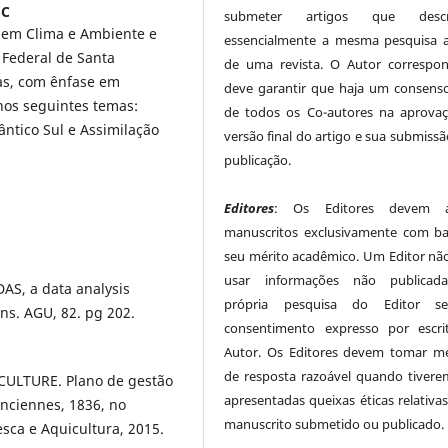
SC
submeter artigos que desc
 em Clima e Ambiente e
essencialmente a mesma pesquisa 
 Federal de Santa
de uma revista. O Autor correspo
as, com ênfase em
deve garantir que haja um consenso
nos seguintes temas:
de todos os Co-autores na aprova
ntico Sul e Assimilação
versão final do artigo e sua submissã
publicação.
Editores
: Os Editores devem av
manuscritos exclusivamente com b
seu mérito acadêmico. Um Editor nã
usar informações não publicad
DAS, a data analysis
própria pesquisa do Editor 
ans. AGU, 82. pg 202.
consentimento expresso por escr
Autor. Os Editores devem tomar m
de resposta razoável quando tivere
ULTURE. Plano de gestão
apresentadas queixas éticas relativa
enciennes, 1836, no
manuscrito submetido ou publicado.
Pesca e Aquicultura, 2015.