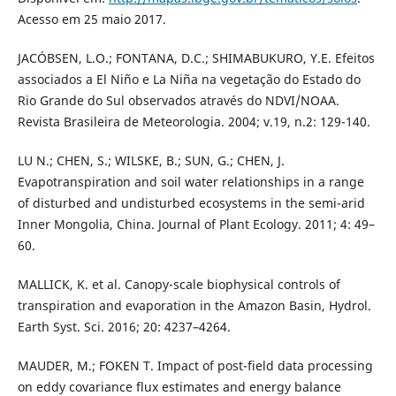
Acesso em 25 maio 2017.
JACÓBSEN, L.O.; FONTANA, D.C.; SHIMABUKURO, Y.E. Efeitos
associados a El Niño e La Niña na vegetação do Estado do
Rio Grande do Sul observados através do NDVI/NOAA.
Revista Brasileira de Meteorologia. 2004; v.19, n.2: 129-140.
LU N.; CHEN, S.; WILSKE, B.; SUN, G.; CHEN, J.
Evapotranspiration and soil water relationships in a range
of disturbed and undisturbed ecosystems in the semi-arid
Inner Mongolia, China. Journal of Plant Ecology. 2011; 4: 49–
60.
MALLICK, K. et al. Canopy-scale biophysical controls of
transpiration and evaporation in the Amazon Basin, Hydrol.
Earth Syst. Sci. 2016; 20: 4237–4264.
MAUDER, M.; FOKEN T. Impact of post-field data processing
on eddy covariance flux estimates and energy balance