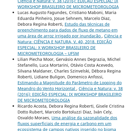
Ciência e Natura: v. 38 (2016): EDIÇÃO ESPECIAL: IX
WORKSHOP BRASILEIRO DE MICROMETEOROLOGIA
Lucas Augusto Fagundes, Cristiano Maboni, Maria
Eduarda Pinheiro, Josue Sehnem, Marcelo Diaz,
Debora Regina Roberti,
Estudo das técnicas de
preenchimento para dados de fluxo de metano em
uma área de arroz irrigado por inundação
,
Ciência e
Natura: CIÊNCIA E NATURA, V. 40, 2018. EDIÇÃO
ESPECIAL: X WORKSHOP BRASILEIRO DE
MICROMETEOROLOGIA – UFSM
Lilian Piecha Moor, Gervásio Annes Degrazia, Michel
Stefanello, Luca Mortarini, Otávio Costa Acevedo,
Silvana Maldaner, Charles Szinvelski, Débora Regina
Roberti, Lidiane Buligon, Domenico Anfossi,
Estimando a Magnitude do Parâmetro de Looping do
Meandro do Vento Horizontal
,
Ciência e Natura: v. 38
(2016): EDIÇÃO ESPECIAL: IX WORKSHOP BRASILEIRO
DE MICROMETEOROLOGIA
Ricardo Acosta, Debora Regina Roberti, Gisele Cristina
Dotto Rubert, Marcelo Bortoluzzi Diaz, Iván Cely,
Osvaldo Moraes,
Uma análise da sazonalidade dos
fluxos superficiais de energia e carbono em um
ecossistema de campos nativos inserido no bioma