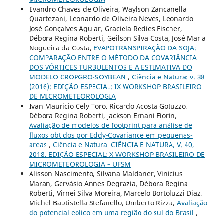
Evandro Chaves de Oliveira, Waylson Zancanella
Quartezani, Leonardo de Oliveira Neves, Leonardo
José Gonçalves Aguiar, Graciela Redies Fischer,
Débora Regina Roberti, Geilson Silva Costa, José Maria
Nogueira da Costa,
EVAPOTRANSPIRAÇÃO DA SOJA:
COMPARAÇÃO ENTRE O MÉTODO DA COVARIÂNCIA
DOS VÓRTICES TURBULENTOS E A ESTIMATIVA DO
MODELO CROPGRO-SOYBEAN
,
Ciência e Natura: v. 38
(2016): EDIÇÃO ESPECIAL: IX WORKSHOP BRASILEIRO
DE MICROMETEOROLOGIA
Ivan Mauricio Cely Toro, Ricardo Acosta Gotuzzo,
Débora Regina Roberti, Jackson Ernani Fiorin,
Avaliação de modelos de footprint para análise de
fluxos obtidos por Eddy-Covariance em pequenas-
áreas
,
Ciência e Natura: CIÊNCIA E NATURA, V. 40,
2018. EDIÇÃO ESPECIAL: X WORKSHOP BRASILEIRO DE
MICROMETEOROLOGIA – UFSM
Alisson Nascimento, Silvana Maldaner, Vinicius
Maran, Gervásio Annes Degrazia, Débora Regina
Roberti, Virnei Silva Moreira, Marcelo Bortoluzzi Diaz,
Michel Baptistella Stefanello, Umberto Rizza,
Avaliação
do potencial eólico em uma região do sul do Brasil
,