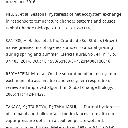
novembro 2016.
NIU, S. et al. Seasonal hysteresis of net ecosystem exchange
in response to temperature change: patterns and causes.
Global Change Biology. 2011; 17: 3102–3114.
SANTOS, A. B. dos. et al. Rio Grande do Sul State's (Brazil)
native grasses morphogenesis under rotational grazing
during spring and summer. Ciência Rural, vol. 44, n. 1, p.
97-103, 2014. DOI: 10.1590/S0103-84782014000100016.
REICHSTEIN, M. et al. On the separation of net ecosystem
exchange into assimilation and ecosystem respiration:
review and improved algorithm. Global Change Biology.
2005; 11: 1424-1439.
TAKAGI, K.; TSUBOYA, T.; TAKAHASHI, H. Diurnal hystereses
of stomatal and bulk surface conductances in relation to
vapor pressure deficit in a cool temperate wetland.
Agricultural and Forest Meteorology. 1998; v. 91: 177-191.