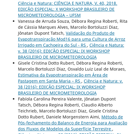
Ciência e Natura: CIÊNCIA E NATURA, V. 40, 2018.
EDIÇÃO ESPECIAL: X WORKSHOP BRASILEIRO DE
MICROMETEOROLOGIA – UFSM
Vanessa de Arruda Souza, Débora Regina Roberti, Rita
de Cássia Marques Alves, Marcelo Bortoluzzi Diaz,
Jônatan Dupont Tatsch,
Validação do Produto de
Evapotranspiração Mod16 para uma Cultura de Arroz
Irrigado em Cachoeira do Sul - RS
,
Ciência e Natura:
v. 38 (2016): EDIÇÃO ESPECIAL: IX WORKSHOP
BRASILEIRO DE MICROMETEOROLOGIA
Gisele Cristina Dotto Rubert, Débora Regina Roberti,
Marcelo Bortoluzzi Diaz, Osvaldo Luiz Leal de Moraes,
Estimativa da Evapotranspiração em Área de
Pastagem em Santa Maria – RS
,
Ciência e Natura: v.
38 (2016): EDIÇÃO ESPECIAL: IX WORKSHOP
BRASILEIRO DE MICROMETEOROLOGIA
Fabíola Carolina Pereira Valente, Jônatan Dupont
Tatsch, Débora Regina Roberti, Claudio Alberto
Teichrieb, Marcelo Bortoluzzi Diaz, Gisele Cristina
Dotto Rubert, Daniele Morgenstern Aimi,
Método de
Pós-fechamento do Balanço de Energia para Avaliação
dos Fluxos de Modelos da Superfície Terrestre
,