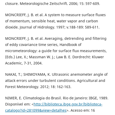
closure. Meteorologische Zeitschrift. 2006; 15: 597-609.
MONCRIEFF, J. B. et al. A system to measure surface fluxes
of momentum, sensible heat, water vapor and carbon
dioxide. Journal of Hidrology. 1997; v.188-189: 589-611.
MONCRIEFF, J. B. et al. Averaging, detrending and filtering
of eddy covariance time series, Handbook of
micrometeorology: a guide for surface flux measurements,
(Eds.) Lee, X.; Massman W. J.; Law B. E. Dordrecht: Kluwer
Academic, 7-31, 2004.
NAKAI, T.; SHIMOYAMA, K. Ultrasonic anemometer angle of
attack errors under turbulent conditions. Agricultural and
Forest Meteorology. 2012; 18: 162-163.
NIMER, E. Climatologia do Brasil. Rio de Janeiro: IBGE, 1989.
Disponível em: <
http://biblioteca.ibge.gov.br/biblioteca-
catalogo?id=281099&view=detalhes
>. Acesso em: 16