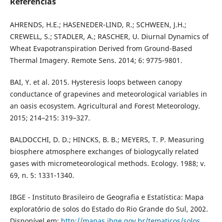
Referências
AHRENDS, H.E.; HASENEDER-LIND, R.; SCHWEEN, J.H.;
CREWELL, S.; STADLER, A.; RASCHER, U. Diurnal Dynamics of
Wheat Evapotranspiration Derived from Ground-Based
Thermal Imagery. Remote Sens. 2014; 6: 9775-9801.
BAI, Y. et al. 2015. Hysteresis loops between canopy
conductance of grapevines and meteorological variables in
an oasis ecosystem. Agricultural and Forest Meteorology.
2015; 214–215: 319–327.
BALDOCCHI, D. D.; HINCKS, B. B.; MEYERS, T. P. Measuring
biosphere atmosphere exchanges of biologycally related
gases with micrometeorological methods. Ecology. 1988; v.
69, n. 5: 1331-1340.
IBGE - Instituto Brasileiro de Geografia e Estatística: Mapa
exploratório de solos do Estado do Rio Grande do Sul, 2002.
Disponível em:
http://mapas.ibge.gov.br/tematicos/solos
.