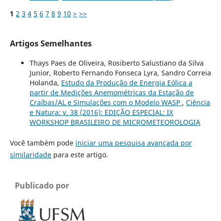
1
2
3
4
5
6
7
8
9
10
>
>>
Artigos Semelhantes
Thays Paes de Oliveira, Rosiberto Salustiano da Silva
Junior, Roberto Fernando Fonseca Lyra, Sandro Correia
Holanda,
Estudo da Produção de Energia Eólica a
partir de Medições Anemométricas da Estação de
Craíbas/AL e Simulações com o Modelo WASP
,
Ciência
e Natura: v. 38 (2016): EDIÇÃO ESPECIAL: IX
WORKSHOP BRASILEIRO DE MICROMETEOROLOGIA
Você também pode
iniciar uma pesquisa avançada por
similaridade
para este artigo.
Publicado por