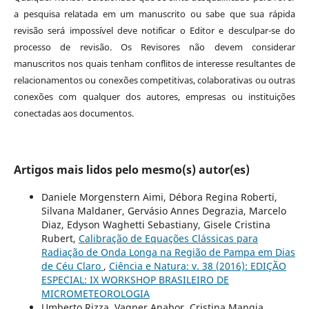
a pesquisa relatada em um manuscrito ou sabe que sua rápida
revisão será impossível deve notificar o Editor e desculpar-se do
processo de revisão. Os Revisores não devem considerar
manuscritos nos quais tenham conflitos de interesse resultantes de
relacionamentos ou conexões competitivas, colaborativas ou outras
conexões com qualquer dos autores, empresas ou instituições
conectadas aos documentos.
Artigos mais lidos pelo mesmo(s) autor(es)
Daniele Morgenstern Aimi, Débora Regina Roberti,
Silvana Maldaner, Gervásio Annes Degrazia, Marcelo
Diaz, Edyson Waghetti Sebastiany, Gisele Cristina
Rubert,
Calibração de Equações Clássicas para
Radiação de Onda Longa na Região de Pampa em Dias
de Céu Claro
,
Ciência e Natura: v. 38 (2016): EDIÇÃO
ESPECIAL: IX WORKSHOP BRASILEIRO DE
MICROMETEOROLOGIA
Umberto Rizza, Vagner Anabor, Cristina Mangia,