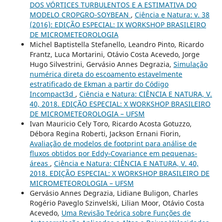
DOS VÓRTICES TURBULENTOS E A ESTIMATIVA DO
MODELO CROPGRO-SOYBEAN
,
Ciência e Natura: v. 38
(2016): EDIÇÃO ESPECIAL: IX WORKSHOP BRASILEIRO
DE MICROMETEOROLOGIA
Michel Baptistella Stefanello, Leandro Pinto, Ricardo
Frantz, Luca Mortarini, Otávio Costa Acevedo, Jorge
Hugo Silvestrini, Gervásio Annes Degrazia,
Simulação
numérica direta do escoamento estavelmente
estratificado de Ekman a partir do Código
Incompact3d
,
Ciência e Natura: CIÊNCIA E NATURA, V.
40, 2018. EDIÇÃO ESPECIAL: X WORKSHOP BRASILEIRO
DE MICROMETEOROLOGIA – UFSM
Ivan Mauricio Cely Toro, Ricardo Acosta Gotuzzo,
Débora Regina Roberti, Jackson Ernani Fiorin,
Avaliação de modelos de footprint para análise de
fluxos obtidos por Eddy-Covariance em pequenas-
áreas
,
Ciência e Natura: CIÊNCIA E NATURA, V. 40,
2018. EDIÇÃO ESPECIAL: X WORKSHOP BRASILEIRO DE
MICROMETEOROLOGIA – UFSM
Gervásio Annes Degrazia, Lidiane Buligon, Charles
Rogério Paveglo Szinvelski, Lilian Moor, Otávio Costa
Acevedo,
Uma Revisão Teórica sobre Funções de