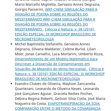
Mario Marcello Miglietta, Gervasio Annes Degrazia,
Giorgio Passerini,
WRF-CHEM SIMULAÇÃO PARA A
INVASÃO DE POEIRA SOBRE AS REGIÕES DO
MEDITERRÂNEO WRF-CHEM SIMULAÇÃO PARA A
INVASÃO DE POEIRA SOBRE AS REGIÕES DO
MEDITERRÂNEO
,
Ciência e Natura: v. 38 (2016):
EDIÇÃO ESPECIAL: IX WORKSHOP BRASILEIRO DE
MICROMETEOROLOGIA
Michel Baptistella Stefanello, Gervásio Annes
Degrazia, Silvana Maldaner, Celene Buriol, Lilian
Moor, Jonas Carvalho, Luca Mortarini, Umberto Rizza,
Desenvolvimento de um Modelo Matemático para
Descrever a Dispersão de Contaminantes em
Situações de Meandro do Vento Horizontal
,
Ciência e
Natura: v. 38 (2016): EDIÇÃO ESPECIAL: IX WORKSHOP
BRASILEIRO DE MICROMETEOROLOGIA
Evandro Chaves de Oliveira, Waylson Zancanella
Quartezani, Leonardo de Oliveira Neves, Leonardo
José Gonçalves Aguiar, Graciela Redies Fischer,
Débora Regina Roberti, Geilson Silva Costa, José Maria
Nogueira da Costa,
EVAPOTRANSPIRAÇÃO DA SOJA:
COMPARAÇÃO ENTRE O MÉTODO DA COVARIÂNCIA