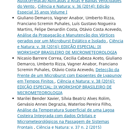
Autocorrelação Aplicadas a Altas e Baixas Velocidades
do Vento
,
Ciência e Natura: v. 36 (2014): Edição
Especial 35 anos Volume I
Giuliano Demarco, Vagner Anabor, Umberto Rizza,
Franciano Scremin Puhales, Luís Gustavo Nogueira
Martins, Felipe Denardin Costa, Otávio Costa Acevedo,
Análise da Propagação e Manutenção dos Vórtices
gerados por um Microburst Estático e Isolado
,
Ciência
e Natura: v. 38 (2016): EDIÇÃO ESPECIAL: IX
WORKSHOP BRASILEIRO DE MICROMETEOROLOGIA
Nicasio Barrere Correa, Cecilia Cabeza Aceto, Giuliano
Demarco, Umberto Rizza, Vagner Anabor, Franciano
Scremin Puhales, Otávio Costa Acevedo,
Detecção da
Frente de um Microburst com Expoentes de Lyapunov
em Tempos Finitos
,
Ciência e Natura: v. 38 (2016):
EDIÇÃO ESPECIAL: IX WORKSHOP BRASILEIRO DE
MICROMETEOROLOGIA
Marilei Bender Xavier, Sílvia Beatriz Alves Rolim,
Gervásio Annes Degrazia, Waterloo Pereira Filho,
Análise da Temperatura Superficial de uma Lagoa
Costeira Integrada com dados Orbitais e
Micrometeorológicos na Passagem de Sistemas
Frontais
,
Ciência e Natura: v. 37 n. 2 (2015)