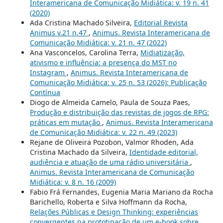
Interamericana de Comunicação Midiática: v. 19 n. 41
(2020)
Ada Cristina Machado Silveira,
Editorial Revista
Animus v.21 n.47
,
Animus. Revista Interamericana de
Comunicação Midiática: v. 21 n. 47 (2022)
Ana Vasconcelos, Carolina Terra,
Midiatização,
ativismo e influência: a presença do MST no
Instagram
,
Animus. Revista Interamericana de
Comunicação Midiática: v. 25 n. 53 (2026): Publicação
Contínua
Diogo de Almeida Camelo, Paula de Souza Paes,
Produção e distribuição das revistas de jogos de RPG:
práticas em mutação
,
Animus. Revista Interamericana
de Comunicação Midiática: v. 22 n. 49 (2023)
Rejane de Oliveira Pozobon, Valmor Rhoden, Ada
Cristina Machado da Silveira,
Identidade editorial,
audiência e atuação de uma rádio universitária
,
Animus. Revista Interamericana de Comunicação
Midiática: v. 8 n. 16 (2009)
Fabio Frá Fernandes, Eugenia Maria Mariano da Rocha
Barichello, Roberta e Silva Hoffmann da Rocha,
Relações Públicas e Design Thinking: experiências
convergentes na prototipação de um e-book sobre