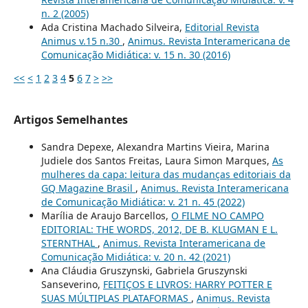
n. 2 (2005)
Ada Cristina Machado Silveira,
Editorial Revista
Animus v.15 n.30
,
Animus. Revista Interamericana de
Comunicação Midiática: v. 15 n. 30 (2016)
<<
<
1
2
3
4
5
6
7
>
>>
Artigos Semelhantes
Sandra Depexe, Alexandra Martins Vieira, Marina
Judiele dos Santos Freitas, Laura Simon Marques,
As
mulheres da capa: leitura das mudanças editoriais da
GQ Magazine Brasil
,
Animus. Revista Interamericana
de Comunicação Midiática: v. 21 n. 45 (2022)
Marília de Araujo Barcellos,
O FILME NO CAMPO
EDITORIAL: THE WORDS, 2012, DE B. KLUGMAN E L.
STERNTHAL
,
Animus. Revista Interamericana de
Comunicação Midiática: v. 20 n. 42 (2021)
Ana Cláudia Gruszynski, Gabriela Gruszynski
Sanseverino,
FEITIÇOS E LIVROS: HARRY POTTER E
SUAS MÚLTIPLAS PLATAFORMAS
,
Animus. Revista