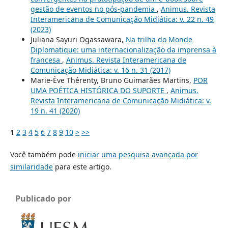
gestão de eventos no pós-pandemia
,
Animus. Revista
Interamericana de Comunicação Midiática: v. 22 n. 49
(2023)
Juliana Sayuri Ogassawara,
Na trilha do Monde
Diplomatique: uma internacionalização da imprensa à
francesa
,
Animus. Revista Interamericana de
Comunicação Midiática: v. 16 n. 31 (2017)
Marie-Ève Thérenty, Bruno Guimarães Martins,
POR
UMA POÉTICA HISTÓRICA DO SUPORTE
,
Animus.
Revista Interamericana de Comunicação Midiática: v.
19 n. 41 (2020)
1
2
3
4
5
6
7
8
9
10
>
>>
Você também pode
iniciar uma pesquisa avançada por
similaridade
para este artigo.
Publicado por