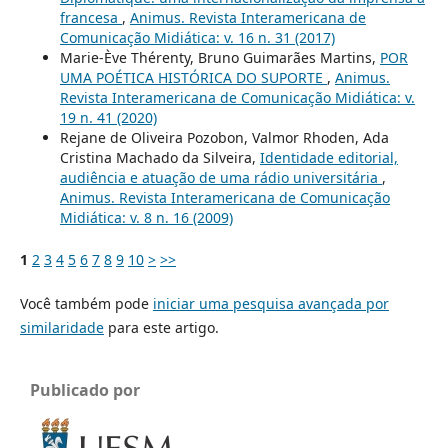
francesa
,
Animus. Revista Interamericana de
Comunicação Midiática: v. 16 n. 31 (2017)
Marie-Ève Thérenty, Bruno Guimarães Martins,
POR
UMA POÉTICA HISTÓRICA DO SUPORTE
,
Animus.
Revista Interamericana de Comunicação Midiática: v.
19 n. 41 (2020)
Rejane de Oliveira Pozobon, Valmor Rhoden, Ada
Cristina Machado da Silveira,
Identidade editorial,
audiência e atuação de uma rádio universitária
,
Animus. Revista Interamericana de Comunicação
Midiática: v. 8 n. 16 (2009)
1
2
3
4
5
6
7
8
9
10
>
>>
Você também pode
iniciar uma pesquisa avançada por
similaridade
para este artigo.
Publicado por