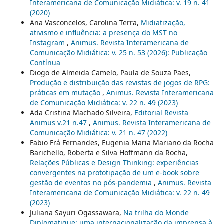
Interamericana de Comunicação Midiática: v. 19 n. 41
(2020)
Ana Vasconcelos, Carolina Terra,
Midiatização,
ativismo e influência: a presença do MST no
Instagram
,
Animus. Revista Interamericana de
Comunicação Midiática: v. 25 n. 53 (2026): Publicação
Contínua
Diogo de Almeida Camelo, Paula de Souza Paes,
Produção e distribuição das revistas de jogos de RPG:
práticas em mutação
,
Animus. Revista Interamericana
de Comunicação Midiática: v. 22 n. 49 (2023)
Ada Cristina Machado Silveira,
Editorial Revista
Animus v.21 n.47
,
Animus. Revista Interamericana de
Comunicação Midiática: v. 21 n. 47 (2022)
Fabio Frá Fernandes, Eugenia Maria Mariano da Rocha
Barichello, Roberta e Silva Hoffmann da Rocha,
Relações Públicas e Design Thinking: experiências
convergentes na prototipação de um e-book sobre
gestão de eventos no pós-pandemia
,
Animus. Revista
Interamericana de Comunicação Midiática: v. 22 n. 49
(2023)
Juliana Sayuri Ogassawara,
Na trilha do Monde
Diplomatique: uma internacionalização da imprensa à