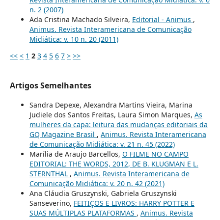
n. 2 (2007)
Ada Cristina Machado Silveira,
Editorial - Animus
,
Animus. Revista Interamericana de Comunicação
Midiática: v. 10 n. 20 (2011)
<<
<
1
2
3
4
5
6
7
>
>>
Artigos Semelhantes
Sandra Depexe, Alexandra Martins Vieira, Marina
Judiele dos Santos Freitas, Laura Simon Marques,
As
mulheres da capa: leitura das mudanças editoriais da
GQ Magazine Brasil
,
Animus. Revista Interamericana
de Comunicação Midiática: v. 21 n. 45 (2022)
Marília de Araujo Barcellos,
O FILME NO CAMPO
EDITORIAL: THE WORDS, 2012, DE B. KLUGMAN E L.
STERNTHAL
,
Animus. Revista Interamericana de
Comunicação Midiática: v. 20 n. 42 (2021)
Ana Cláudia Gruszynski, Gabriela Gruszynski
Sanseverino,
FEITIÇOS E LIVROS: HARRY POTTER E
SUAS MÚLTIPLAS PLATAFORMAS
,
Animus. Revista