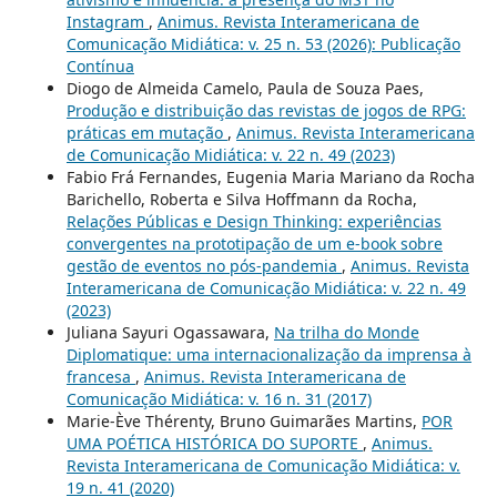
Instagram
,
Animus. Revista Interamericana de
Comunicação Midiática: v. 25 n. 53 (2026): Publicação
Contínua
Diogo de Almeida Camelo, Paula de Souza Paes,
Produção e distribuição das revistas de jogos de RPG:
práticas em mutação
,
Animus. Revista Interamericana
de Comunicação Midiática: v. 22 n. 49 (2023)
Fabio Frá Fernandes, Eugenia Maria Mariano da Rocha
Barichello, Roberta e Silva Hoffmann da Rocha,
Relações Públicas e Design Thinking: experiências
convergentes na prototipação de um e-book sobre
gestão de eventos no pós-pandemia
,
Animus. Revista
Interamericana de Comunicação Midiática: v. 22 n. 49
(2023)
Juliana Sayuri Ogassawara,
Na trilha do Monde
Diplomatique: uma internacionalização da imprensa à
francesa
,
Animus. Revista Interamericana de
Comunicação Midiática: v. 16 n. 31 (2017)
Marie-Ève Thérenty, Bruno Guimarães Martins,
POR
UMA POÉTICA HISTÓRICA DO SUPORTE
,
Animus.
Revista Interamericana de Comunicação Midiática: v.
19 n. 41 (2020)