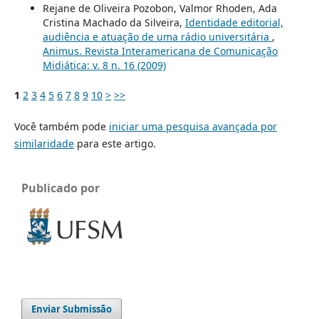
Rejane de Oliveira Pozobon, Valmor Rhoden, Ada
Cristina Machado da Silveira,
Identidade editorial,
audiência e atuação de uma rádio universitária
,
Animus. Revista Interamericana de Comunicação
Midiática: v. 8 n. 16 (2009)
1
2
3
4
5
6
7
8
9
10
>
>>
Você também pode
iniciar uma pesquisa avançada por
similaridade
para este artigo.
Publicado por
Enviar Submissão