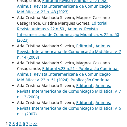
Casagrande,
Editorial Revista Animus v.22 n.48
,
Animus. Revista Interamericana de Comunicação
Midiática: v. 22 n. 48 (2023)
Ada Cristina Machado Silveira, Magnos Cassiano
Casagrande, Cristina Marques Gomes,
Editorial
Revista Animus v.22 n.50
,
Animus. Revista
Interamericana de Comunicação Midiática: v. 22 n. 50
(2023)
Ada Cristina Machado Silveira,
Editorial
,
Animus.
Revista Interamericana de Comunicação Midiática: v. 7
n. 14 (2008)
Ada Cristina Machado Silveira, Magnos Cassiano
Casagrande,
Editoral v.23 n.51 - Publicação Contínua
,
Animus. Revista Interamericana de Comunicação
Midiática: v. 23 n. 51 (2024): Publicação Contínua
Ada Cristina Machado Silveira,
Editorial
,
Animus.
Revista Interamericana de Comunicação Midiática: v. 7
n. 13 (2008)
Ada Cristina Machado Silveira,
Editorial
,
Animus.
Revista Interamericana de Comunicação Midiática: v. 6
n. 1 (2007)
1
2
3
4
5
6
7
>
>>