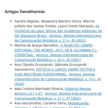
Artigos Semelhantes
Sandra Depexe, Alexandra Martins Vieira, Marina
Judiele dos Santos Freitas, Laura Simon Marques,
As
mulheres da capa: leitura das mudanças editoriais da
GQ Magazine Brasil
,
Animus. Revista Interamericana
de Comunicação Midiática: v. 21 n. 45 (2022)
Marília de Araujo Barcellos,
O FILME NO CAMPO
EDITORIAL: THE WORDS, 2012, DE B. KLUGMAN E L.
STERNTHAL
,
Animus. Revista Interamericana de
Comunicação Midiática: v. 20 n. 42 (2021)
Ana Cláudia Gruszynski, Gabriela Gruszynski
Sanseverino,
FEITIÇOS E LIVROS: HARRY POTTER E
SUAS MÚLTIPLAS PLATAFORMAS
,
Animus. Revista
Interamericana de Comunicação Midiática: v. 19 n. 41
(2020)
Ada Cristina Machado Silveira,
Editorial Revista
Animus v.21 n.47
,
Animus. Revista Interamericana de
Comunicação Midiática: v. 21 n. 47 (2022)
Ana Vasconcelos, Carolina Terra,
Midiatização,
ativismo e influência: a presença do MST no