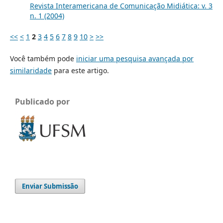
Revista Interamericana de Comunicação Midiática: v. 3
n. 1 (2004)
<<
<
1
2
3
4
5
6
7
8
9
10
>
>>
Você também pode
iniciar uma pesquisa avançada por
similaridade
para este artigo.
Publicado por
Enviar Submissão