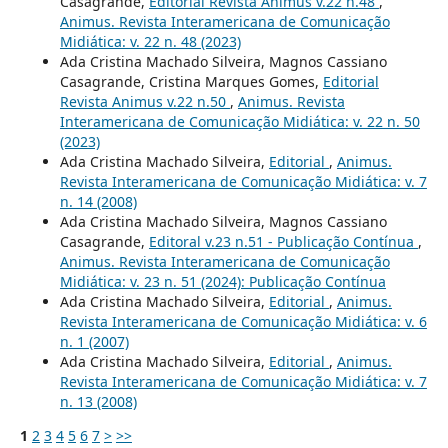
Casagrande,
Editorial Revista Animus v.22 n.48
,
Animus. Revista Interamericana de Comunicação
Midiática: v. 22 n. 48 (2023)
Ada Cristina Machado Silveira, Magnos Cassiano
Casagrande, Cristina Marques Gomes,
Editorial
Revista Animus v.22 n.50
,
Animus. Revista
Interamericana de Comunicação Midiática: v. 22 n. 50
(2023)
Ada Cristina Machado Silveira,
Editorial
,
Animus.
Revista Interamericana de Comunicação Midiática: v. 7
n. 14 (2008)
Ada Cristina Machado Silveira, Magnos Cassiano
Casagrande,
Editoral v.23 n.51 - Publicação Contínua
,
Animus. Revista Interamericana de Comunicação
Midiática: v. 23 n. 51 (2024): Publicação Contínua
Ada Cristina Machado Silveira,
Editorial
,
Animus.
Revista Interamericana de Comunicação Midiática: v. 6
n. 1 (2007)
Ada Cristina Machado Silveira,
Editorial
,
Animus.
Revista Interamericana de Comunicação Midiática: v. 7
n. 13 (2008)
1
2
3
4
5
6
7
>
>>