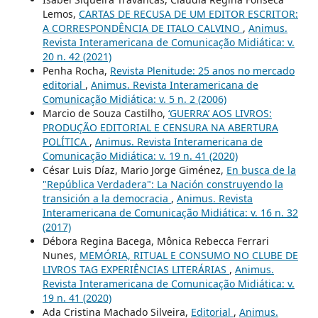
Lemos,
CARTAS DE RECUSA DE UM EDITOR ESCRITOR:
A CORRESPONDÊNCIA DE ITALO CALVINO
,
Animus.
Revista Interamericana de Comunicação Midiática: v.
20 n. 42 (2021)
Penha Rocha,
Revista Plenitude: 25 anos no mercado
editorial
,
Animus. Revista Interamericana de
Comunicação Midiática: v. 5 n. 2 (2006)
Marcio de Souza Castilho,
‘GUERRA’ AOS LIVROS:
PRODUÇÃO EDITORIAL E CENSURA NA ABERTURA
POLÍTICA
,
Animus. Revista Interamericana de
Comunicação Midiática: v. 19 n. 41 (2020)
César Luis Díaz, Mario Jorge Giménez,
En busca de la
"República Verdadera": La Nación construyendo la
transición a la democracia
,
Animus. Revista
Interamericana de Comunicação Midiática: v. 16 n. 32
(2017)
Débora Regina Bacega, Mônica Rebecca Ferrari
Nunes,
MEMÓRIA, RITUAL E CONSUMO NO CLUBE DE
LIVROS TAG EXPERIÊNCIAS LITERÁRIAS
,
Animus.
Revista Interamericana de Comunicação Midiática: v.
19 n. 41 (2020)
Ada Cristina Machado Silveira,
Editorial
,
Animus.