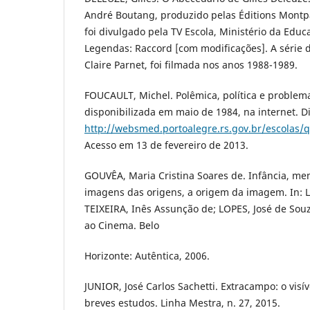
André Boutang, produzido pelas Éditions Montpar
foi divulgado pela TV Escola, Ministério da Edu
Legendas: Raccord [com modificações]. A série de
Claire Parnet, foi filmada nos anos 1988-1989.
FOUCAULT, Michel. Polêmica, política e problema
disponibilizada em maio de 1984, na internet. D
http://websmed.portoalegre.rs.gov.br/escolas/
Acesso em 13 de fevereiro de 2013.
GOUVÊA, Maria Cristina Soares de. Infância, me
imagens das origens, a origem da imagem. In:
TEIXEIRA, Inês Assunção de; LOPES, José de Souz
ao Cinema. Belo
Horizonte: Autêntica, 2006.
JUNIOR, José Carlos Sachetti. Extracampo: o visív
breves estudos. Linha Mestra, n. 27, 2015.