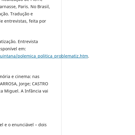
nasse, Paris. No Brasil,
cação. Tradução e
 entrevistas, feita por
tização. Entrevista
isponível em:
quintana/polemica_politica_problematiz.htm
.
mória e cinema: nas
 LARROSA, Jorge; CASTRO
a Miguel. A Infância vai
el e o enunciável – dois