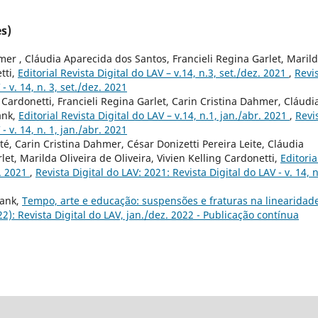
s)
er , Cláudia Aparecida dos Santos, Francieli Regina Garlet, Maril
tti,
Editorial Revista Digital do LAV – v.14, n.3, set./dez. 2021
,
Revi
- v. 14, n. 3, set./dez. 2021
g Cardonetti, Francieli Regina Garlet, Carin Cristina Dahmer, Cláudi
ank,
Editorial Revista Digital do LAV – v.14, n.1, jan./abr. 2021
,
Revi
- v. 14, n. 1, jan./abr. 2021
, Carin Cristina Dahmer, César Donizetti Pereira Leite, Cláudia
et, Marilda Oliveira de Oliveira, Vivien Kelling Cardonetti,
Editoria
o. 2021
,
Revista Digital do LAV: 2021: Revista Digital do LAV - v. 14, n
rank,
Tempo, arte e educação: suspensões e fraturas na linearidad
022): Revista Digital do LAV, jan./dez. 2022 - Publicação contínua