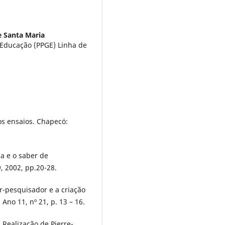
e Santa Maria
Educação (PPGE) Linha de
s ensaios. Chapecó:
a e o saber de
, 2002, pp.20-28.
-pesquisador e a criação
no 11, nº 21, p. 13 – 16.
 Realização de Pierre-