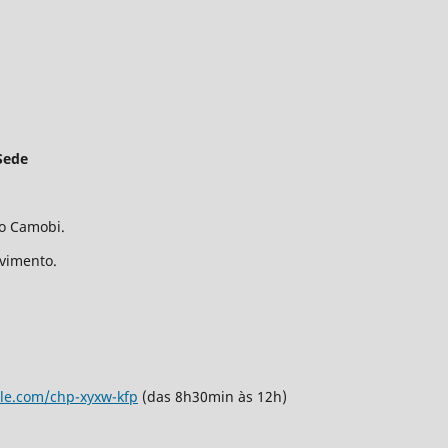
Sede
ro Camobi.
avimento.
gle.com/chp-xyxw-kfp
(das 8h30min às 12h)