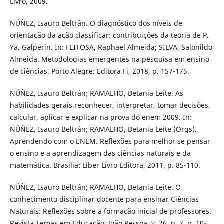
Livro, 2009.
NÚÑEZ, Isauro Beltrán. O diagnóstico dos níveis de
orientação da ação classificar: contribuições da teoria de P.
Ya. Galperin. In: FEITOSA, Raphael Almeida; SILVA, Salonildo
Almeida. Metodologias emergentes na pesquisa em ensino
de ciências. Porto Alegre: Editora Fi, 2018, p. 157-175.
NÚÑEZ, Isauro Beltrán; RAMALHO, Betania Leite. As
habilidades gerais reconhecer, interpretar, tomar decisões,
calcular, aplicar e explicar na prova do enem 2009. In:
NÚÑEZ, Isauro Beltrán; RAMALHO, Betania Leite (Orgs).
Aprendendo com o ENEM. Reflexões para melhor se pensar
o ensino e a aprendizagem das ciências naturais e da
matemática. Brasilia: Liber Livro Editora, 2011, p. 85-110.
NÚÑEZ, Isauro Beltrán; RAMALHO, Betania Leite. O
conhecimento disciplinar docente para ensinar Ciências
Naturais: Reflexões sobre a formação inicial de professores.
Revista Temas em Educação, João Pessoa, v. 26, n. 2, p. 10-