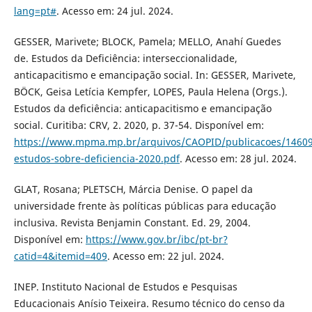
lang=pt#
. Acesso em: 24 jul. 2024.
GESSER, Marivete; BLOCK, Pamela; MELLO, Anahí Guedes
de. Estudos da Deficiência: interseccionalidade,
anticapacitismo e emancipação social. In: GESSER, Marivete,
BÖCK, Geisa Letícia Kempfer, LOPES, Paula Helena (Orgs.).
Estudos da deficiência: anticapacitismo e emancipação
social. Curitiba: CRV, 2. 2020, p. 37-54. Disponível em:
https://www.mpma.mp.br/arquivos/CAOPID/publicacoes/14609_
estudos-sobre-deficiencia-2020.pdf
. Acesso em: 28 jul. 2024.
GLAT, Rosana; PLETSCH, Márcia Denise. O papel da
universidade frente às políticas públicas para educação
inclusiva. Revista Benjamin Constant. Ed. 29, 2004.
Disponível em:
https://www.gov.br/ibc/pt-br?
catid=4&itemid=409
. Acesso em: 22 jul. 2024.
INEP. Instituto Nacional de Estudos e Pesquisas
Educacionais Anísio Teixeira. Resumo técnico do censo da