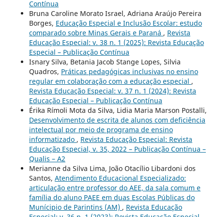
Contínua
Bruna Caroline Morato Israel, Adriana Araújo Pereira
Borges,
Educação Especial e Inclusão Escolar: estudo
comparado sobre Minas Gerais e Paraná
,
Revista
Educação Especial: v. 38 n. 1 (2025): Revista Educação
Especial – Publicação Contínua
Isnary Silva, Betania Jacob Stange Lopes, Silvia
Quadros,
Práticas pedagógicas inclusivas no ensino
regular em colaboração com a educação especial
,
Revista Educação Especial: v. 37 n. 1 (2024): Revista
Educação Especial – Publicação Contínua
Érika Rímoli Mota da Silva, Lidia Maria Marson Postalli,
Desenvolvimento de escrita de alunos com deficiência
intelectual por meio de programa de ensino
informatizado
,
Revista Educação Especial: Revista
Educação Especial, v. 35, 2022 – Publicação Contínua –
Qualis – A2
Merianne da Silva Lima, João Otacílio Libardoni dos
Santos,
Atendimento Educacional Especializado:
articulação entre professor do AEE, da sala comum e
família do aluno PAEE em duas Escolas Públicas do
Munícipio de Parintins (AM)
,
Revista Educação
Especial: v. 36 n. 1 (2023): Revista Educação Especial –