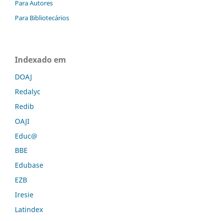
Para Autores
Para Bibliotecários
Indexado em
DOAJ
Redalyc
Redib
OAJI
Educ@
BBE
Edubase
EZB
Iresie
Latindex