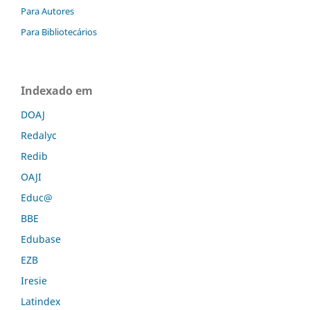
Para Autores
Para Bibliotecários
Indexado em
DOAJ
Redalyc
Redib
OAJI
Educ@
BBE
Edubase
EZB
Iresie
Latindex