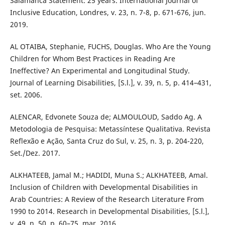
Salamanca Statement: 25 years. International Journal of
Inclusive Education, Londres, v. 23, n. 7-8, p. 671-676, jun.
2019.
AL OTAIBA, Stephanie, FUCHS, Douglas. Who Are the Young
Children for Whom Best Practices in Reading Are
Ineffective? An Experimental and Longitudinal Study.
Journal of Learning Disabilities, [S.l.], v. 39, n. 5, p. 414–431,
set. 2006.
ALENCAR, Edvonete Souza de; ALMOULOUD, Saddo Ag. A
Metodologia de Pesquisa: Metassíntese Qualitativa. Revista
Reflexão e Ação, Santa Cruz do Sul, v. 25, n. 3, p. 204-220,
Set./Dez. 2017.
ALKHATEEB, Jamal M.; HADIDI, Muna S.; ALKHATEEB, Amal.
Inclusion of Children with Developmental Disabilities in
Arab Countries: A Review of the Research Literature From
1990 to 2014. Research in Developmental Disabilities, [S.l.],
v. 49, n. 50, p. 60–75, mar. 2016.