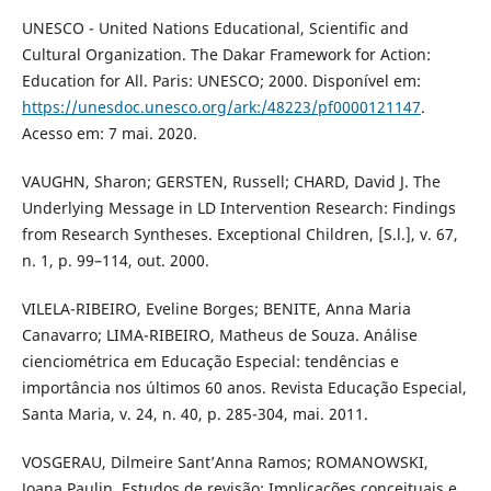
UNESCO - United Nations Educational, Scientific and
Cultural Organization. The Dakar Framework for Action:
Education for All. Paris: UNESCO; 2000. Disponível em:
https://unesdoc.unesco.org/ark:/48223/pf0000121147
.
Acesso em: 7 mai. 2020.
VAUGHN, Sharon; GERSTEN, Russell; CHARD, David J. The
Underlying Message in LD Intervention Research: Findings
from Research Syntheses. Exceptional Children, [S.l.], v. 67,
n. 1, p. 99–114, out. 2000.
VILELA-RIBEIRO, Eveline Borges; BENITE, Anna Maria
Canavarro; LIMA-RIBEIRO, Matheus de Souza. Análise
cienciométrica em Educação Especial: tendências e
importância nos últimos 60 anos. Revista Educação Especial,
Santa Maria, v. 24, n. 40, p. 285-304, mai. 2011.
VOSGERAU, Dilmeire Sant’Anna Ramos; ROMANOWSKI,
Joana Paulin. Estudos de revisão: Implicações conceituais e