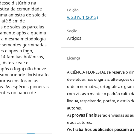
 desse distúrbio na
ística da comunidade
Edição
 uma amostra de solo de
v. 23 n. 1 (2013)
a até 5 cm de
s de solos as parcelas
Seção
tamente após a queima
Artigos
do a mesma metodologia
29 sementes germinadas
s e após o fogo,
14 famílias botânicas,
Licença
, Asteraceae e
 após o fogo) não houve
A CIÊNCIA FLORESTAL se reserva o dir
imilaridade florística foi
de efetuar, nos originais, alterações d
purascens foram as
. As espécies pioneiras
ordem normativa, ortográfica e grama
entes no banco de
com vistas a manter o padrão culto d
lingua, respeitando, porém, o estilo d
autores.
As
provas finais
serão enviadas as a
e aos autores.
Os
trabalhos publicados passam a 