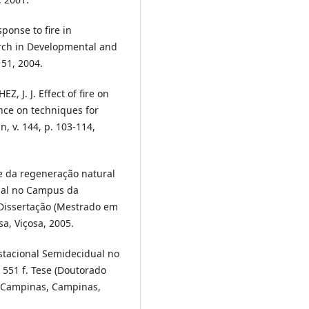
ponse to fire in
rch in Developmental and
151, 2004.
 J. J. Effect of fire on
nce on techniques for
, v. 144, p. 103-114,
e da regeneração natural
ual no Campus da
 Dissertação (Mestrado em
sa, Viçosa, 2005.
stacional Semidecidual no
 551 f. Tese (Doutorado
e Campinas, Campinas,