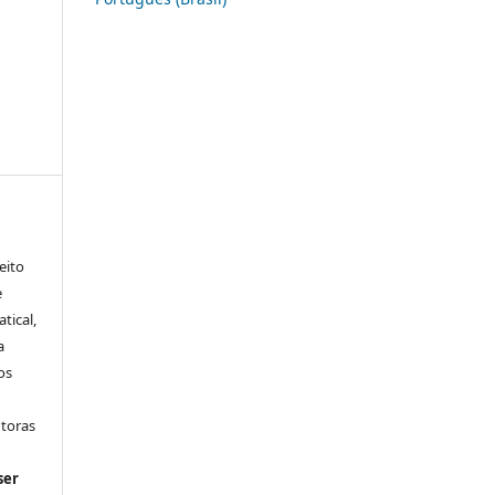
eito
e
tical,
a
os
utoras
ser