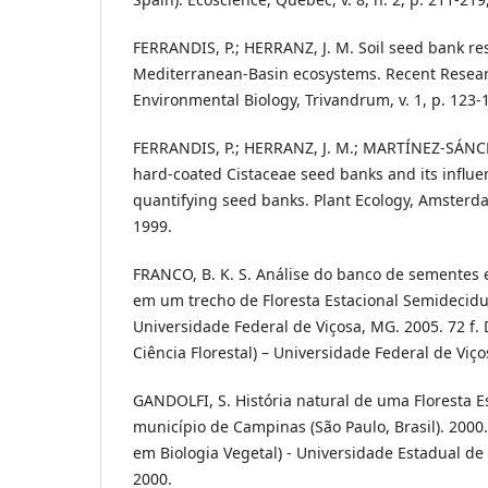
FERRANDIS, P.; HERRANZ, J. M. Soil seed bank res
Mediterranean-Basin ecosystems. Recent Resea
Environmental Biology, Trivandrum, v. 1, p. 123-
FERRANDIS, P.; HERRANZ, J. M.; MARTÍNEZ-SÁNCHEZ,
hard-coated Cistaceae seed banks and its influe
quantifying seed banks. Plant Ecology, Amsterdan
1999.
FRANCO, B. K. S. Análise do banco de sementes 
em um trecho de Floresta Estacional Semidecid
Universidade Federal de Viçosa, MG. 2005. 72 f.
Ciência Florestal) – Universidade Federal de Viço
GANDOLFI, S. História natural de uma Floresta E
município de Campinas (São Paulo, Brasil). 2000.
em Biologia Vegetal) - Universidade Estadual d
2000.