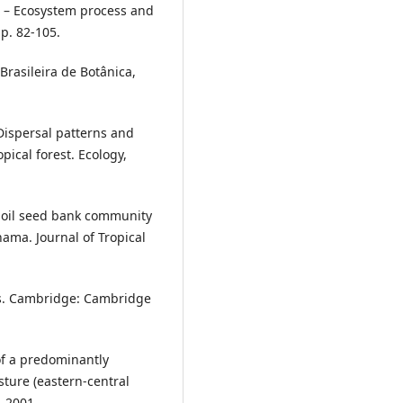
ta – Ecosystem process and
 p. 82-105.
Brasileira de Botânica,
Dispersal patterns and
pical forest. Ecology,
Soil seed bank community
ama. Journal of Tropical
s. Cambridge: Cambridge
of a predominantly
ture (eastern-central
, 2001.