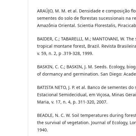
ARAÚJO, M. M. et al. Densidade e composição flo
sementes do solo de florestas sucessionais na r
Amazônia Oriental. Scientia Florestalis, Piracicab
BAIDER, C.; TABARELLI, M.; MANTOVANI, W. The s
tropical montane forest, Brazil. Revista Brasileir
v. 59, n. 2, p .319-328, 1999.
BASKIN, C. C.; BASKIN, J. M. Seeds. Ecology, bio
of dormancy and germination. San Diego: Academ
BATISTA NETO, J. P. et al. Banco de sementes do 
Estacional Semidecidual, em Viçosa, Minas Gerais
Maria, v. 17, n. 4, p. 311-320, 2007.
BEADLE, N. C. W. Soil temperatures during forest 
the survival of vegetation. Journal of Ecology, Lon
1940.