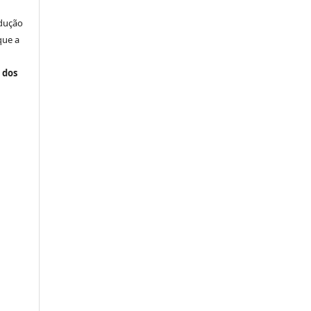
odução
que a
 dos