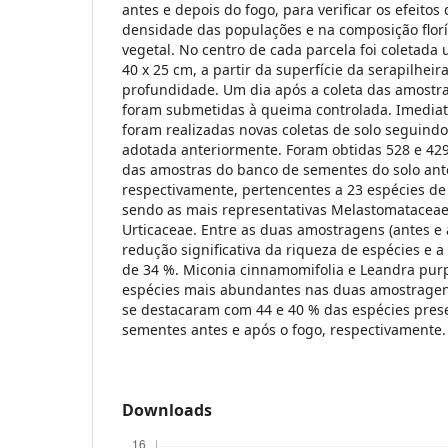
antes e depois do fogo, para verificar os efeitos
densidade das populações e na composição flor
vegetal. No centro de cada parcela foi coletada
40 x 25 cm, a partir da superfície da serapilheir
profundidade. Um dia após a coleta das amostra
foram submetidas à queima controlada. Imedia
foram realizadas novas coletas de solo seguin
adotada anteriormente. Foram obtidas 528 e 4
das amostras do banco de sementes do solo ante
respectivamente, pertencentes a 23 espécies de 
sendo as mais representativas Melastomataceae
Urticaceae. Entre as duas amostragens (antes e
redução significativa da riqueza de espécies e a s
de 34 %. Miconia cinnamomifolia e Leandra pur
espécies mais abundantes nas duas amostragens
se destacaram com 44 e 40 % das espécies pres
sementes antes e após o fogo, respectivamente.
Downloads