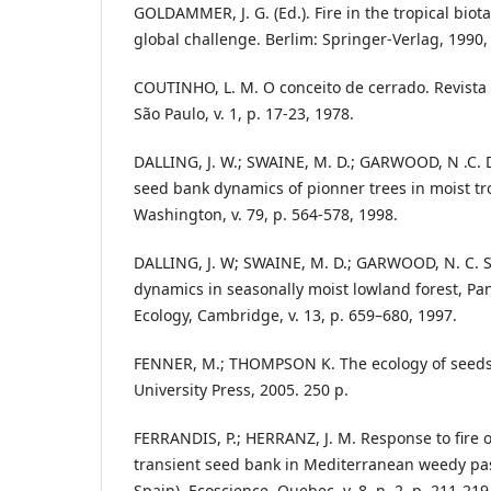
GOLDAMMER, J. G. (Ed.). Fire in the tropical bio
global challenge. Berlim: Springer-Verlag, 1990,
COUTINHO, L. M. O conceito de cerrado. Revista 
São Paulo, v. 1, p. 17-23, 1978.
DALLING, J. W.; SWAINE, M. D.; GARWOOD, N .C. 
seed bank dynamics of pionner trees in moist tro
Washington, v. 79, p. 564-578, 1998.
DALLING, J. W; SWAINE, M. D.; GARWOOD, N. C. 
dynamics in seasonally moist lowland forest, Pan
Ecology, Cambridge, v. 13, p. 659–680, 1997.
FENNER, M.; THOMPSON K. The ecology of seed
University Press, 2005. 250 p.
FERRANDIS, P.; HERRANZ, J. M. Response to fire 
transient seed bank in Mediterranean weedy pas
Spain). Ecoscience, Quebec, v. 8, n. 2, p. 211-219