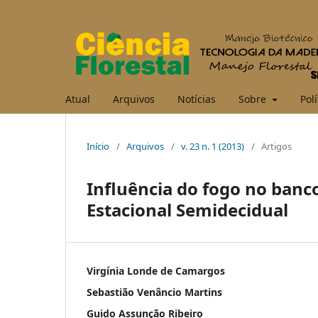
Atual
Arquivos
Notícias
Sobre
Polí
Início
/
Arquivos
/
v. 23 n. 1 (2013)
/
Artigos
Influência do fogo no banc
Estacional Semidecidual
Virgínia Londe de Camargos
Sebastião Venâncio Martins
Guido Assunção Ribeiro