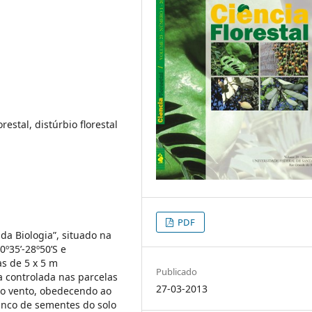
restal, distúrbio florestal
PDF
da Biologia”, situado na
0º35’-28º50’S e
as de 5 x 5 m
Publicado
a controlada nas parcelas
27-03-2013
 do vento, obedecendo ao
 banco de sementes do solo