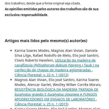
dos trabalhos, desde que a fonte original seja citada.
As opiniões emitidas pelos autores dos trabalhos são de sua
exclusiva responsabilidade
.
Artigos mais lidos pelo mesmo(s) autor(es)
Karina Soares Modes, Magnos Alan Vivian, Daniela
Silva Lilge, Rafael Rodolfo de Melo, Elio José Santini,
Clovis Roberto Haselein,
Utilização da madeira de
canafístula (
Peltophorum dubium
(Spreng.) Taub.) na
confecção de chapas de madeira aglomeradas
,
Ciência Florestal: v. 22 n. 1 (2012)
Magnos Alan Vivian, Elio José Santini, Karina Soares
Modes, Alencar Garlet, Weslley Wilker Corrêa Morais,
RESISTÊNCIA BIOLÓGICA DA MADEIRA TRATADA DE
Eucalyptus grandis
E
Eucalyptus cloeziana
A FUNGOS
APODRECEDORES EM ENSAIOS DE LABORATÓRIO
,
Ciência Florestal: v. 25 n. 1 (2015)
Karina Soares Modes, Elio José Santini, Magnos Alan