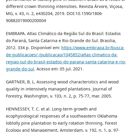
different crown thinning intensities. Revista Árvore, Viçosa,
MG, v. 43, n. 2, e430204, 2019. DOI:10.1590/1806-
90882019000200004
EMBRAPA. Atlas Climático da Região Sul do Brasil: Estados
do Paraná, Santa Catarina e Rio Grande do Sul. Brasilia,
2012. 334 p. Disponível em:
https://www.embrapa.br/busca-
de-publicacoes/-/publicacao/1045852/atlas-climatico-da-
regiao-sul-do-brasil-estados-do-parana-santa-catarina-e-rio-
grande-do-sul
. Acesso em: 05 jul. 2021.
GARTNER, B. L. Assessing wood characteristics and wood
quality in intensively managed plantations. Journal of
Forestry, Washington, v. 103, n. 2, p. 75-77, mar. 2005.
HENNESSEY, T. C. et al. Long-term growth and
ecophysiological responses of a southeastern Oklahoma
loblolly pine plantation to early rotation thinning. Forest
Ecology and Management, Amsterdam, v. 192, n. 1, p. 97-