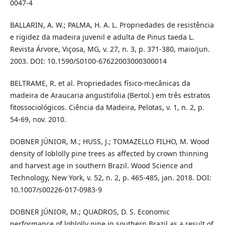
0047-4
BALLARIN, A. W.; PALMA, H. A. L. Propriedades de resistência
e rigidez da madeira juvenil e adulta de Pinus taeda L.
Revista Árvore, Viçosa, MG, v. 27, n. 3, p. 371-380, maio/jun.
2003. DOI: 10.1590/S0100-67622003000300014
BELTRAME, R. et al. Propriedades físico-mecânicas da
madeira de Araucaria angustifolia (Bertol.) em três estratos
fitossociológicos. Ciência da Madeira, Pelotas, v. 1, n. 2, p.
54-69, nov. 2010.
DOBNER JÚNIOR, M.; HUSS, J.; TOMAZELLO FILHO, M. Wood
density of loblolly pine trees as affected by crown thinning
and harvest age in southern Brazil. Wood Science and
Technology, New York, v. 52, n. 2, p. 465-485, jan. 2018. DOI:
10.1007/s00226-017-0983-9
DOBNER JÚNIOR, M.; QUADROS, D. S. Economic
performance of loblolly pine in southern Brazil as a result of