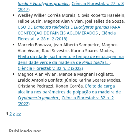
taeda
E
Eucalyptus grandis
,
Ciência Florestal: v. 27 n. 3
(2017)
Weslley Wilker Corrêa Morais, Clovis Roberto Haselein,
Felipe Susin, Magnos Alan Vivian, Joel Telles de Souza,
USO DE
Bambusa tuldoides
E
Eucalyptus grandis
PARA
CONFECÇÃO DE PAINÉIS AGLOMERADOS
,
Ciência
Florestal: v. 28 n. 2 (2018)
Marcelo Bonazza, Jean Alberto Sampietro, Magnos
Alan Vivian, Raul Silvestre, Karina Soares Modes,
Efeito da idade, sortimento e tempo de estocagem na
densidade verde da madeira de
Pinus taeda
L.
,
Ciência Florestal: v. 32 n. 2 (2022)
Magnos Alan Vivian, Manoela Magnani Fogliatto,
Eraldo Antonio Bonfatti Júnior, Karina Soares Modes,
Cristiane Pedrazzi, Ronan Corrêa,
Efeito da carga
alcalina nos parâmetros de polpação da madeira de
Cryptomeria japonica
,
Ciência Florestal: v. 32 n. 2
(2022)
1
2
>
>>
Publicado por