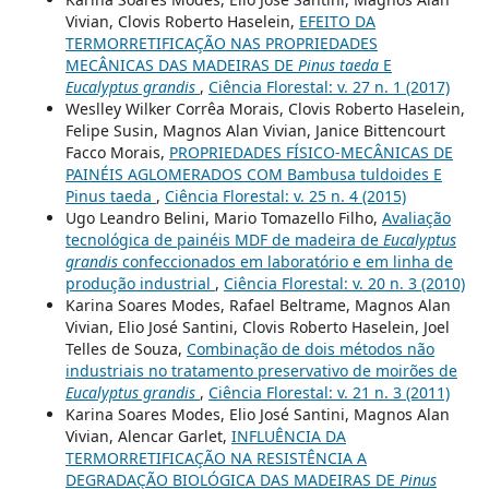
Vivian, Clovis Roberto Haselein,
EFEITO DA
TERMORRETIFICAÇÃO NAS PROPRIEDADES
MECÂNICAS DAS MADEIRAS DE
Pinus taeda
E
Eucalyptus grandis
,
Ciência Florestal: v. 27 n. 1 (2017)
Weslley Wilker Corrêa Morais, Clovis Roberto Haselein,
Felipe Susin, Magnos Alan Vivian, Janice Bittencourt
Facco Morais,
PROPRIEDADES FÍSICO-MECÂNICAS DE
PAINÉIS AGLOMERADOS COM Bambusa tuldoides E
Pinus taeda
,
Ciência Florestal: v. 25 n. 4 (2015)
Ugo Leandro Belini, Mario Tomazello Filho,
Avaliação
tecnológica de painéis MDF de madeira de
Eucalyptus
grandis
confeccionados em laboratório e em linha de
produção industrial
,
Ciência Florestal: v. 20 n. 3 (2010)
Karina Soares Modes, Rafael Beltrame, Magnos Alan
Vivian, Elio José Santini, Clovis Roberto Haselein, Joel
Telles de Souza,
Combinação de dois métodos não
industriais no tratamento preservativo de moirões de
Eucalyptus grandis
,
Ciência Florestal: v. 21 n. 3 (2011)
Karina Soares Modes, Elio José Santini, Magnos Alan
Vivian, Alencar Garlet,
INFLUÊNCIA DA
TERMORRETIFICAÇÃO NA RESISTÊNCIA A
DEGRADAÇÃO BIOLÓGICA DAS MADEIRAS DE
Pinus