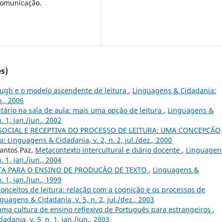
comunicação.
s)
ough e o modelo ascendente de leitura
,
Linguagens & Cidadania:
n., 2006
itário na sala de aula: mais uma opção de leitura
,
Linguagens &
 1, jan./jun., 2002
SOCIAL E RECEPTIVA DO PROCESSO DE LEITURA: UMA CONCEPÇÃO
 Linguagens & Cidadania, v. 2, n. 2, jul./dez., 2000
Santos Paz,
Metacontexto intercultural e diário docente
,
Linguagen
 1, jan./jun., 2004
A PARA O ENSINO DE PRODUÇÃO DE TEXTO
,
Linguagens &
 1, jan./jun., 1999
onceitos de leitura: relação com a cognição e os processos de
uagens & Cidadania, v. 5, n. 2, jul./dez., 2003
ma cultura de ensino reflexivo de Português para estrangeiros
,
ania, v. 5, n. 1, jan./jun., 2003