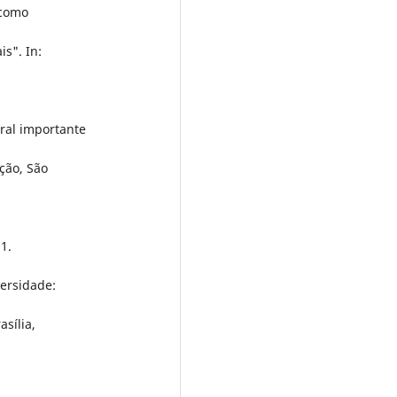
 como
s". In:
ral importante
ção, São
1.
versidade:
asília,