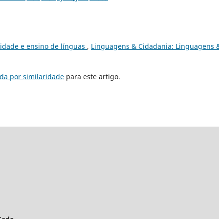
ridade e ensino de línguas
,
Linguagens & Cidadania: Linguagens 
da por similaridade
para este artigo.