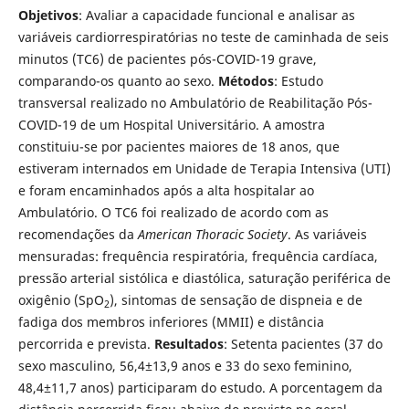
Objetivos
: Avaliar a capacidade funcional e analisar as
variáveis cardiorrespiratórias no teste de caminhada de seis
minutos (TC6) de pacientes pós-COVID-19 grave,
comparando-os quanto ao sexo.
Métodos
: Estudo
transversal realizado no Ambulatório de Reabilitação Pós-
COVID-19 de um Hospital Universitário. A amostra
constituiu-se por pacientes maiores de 18 anos, que
estiveram internados em Unidade de Terapia Intensiva (UTI)
e foram encaminhados após a alta hospitalar ao
Ambulatório. O TC6 foi realizado de acordo com as
recomendações da
American Thoracic Society
. As variáveis
mensuradas: frequência respiratória, frequência cardíaca,
pressão arterial sistólica e diastólica, saturação periférica de
oxigênio (SpO
), sintomas de sensação de dispneia e de
2
fadiga dos membros inferiores (MMII) e distância
percorrida e prevista.
Resultados
: Setenta pacientes (37 do
sexo masculino, 56,4±13,9 anos e 33 do sexo feminino,
48,4±11,7 anos) participaram do estudo. A porcentagem da