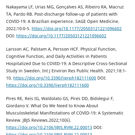
Nakayama LF, Urias MG, Gonçalves AS, Ribeiro RA, Macruz
TA, Pardo RB. Post-discharge follow-up of patients with
COVID-19: A Brazilian experience. SAGE Open Medicine.
2022;10:0-5.
https://doi.org/10.1177/20503121221096602
DOI:
https://doi.org/10.1177/20503121221096602
Larsson AC, Palstam A, Persson HCF. Physical Function,
Cognitive Function, and Daily Activities in Patients
Hospitalized Due to COVID-19: A Descriptive Cross-Sectional
Study in Sweden. Int J Environ Res Public Health. 2021;18:1-
10.
https://doi.org/10.3390/ijerph182111600
DOI:
https://doi.org/10.3390/ijerph182111600
Pires RE, Reis IG, Waldolato GS, Pires DD, Bidolegui F,
Giordano V. What Do We Need to Know About
Musculoskeletal Manifestations of COVID-19: A Systematic
Review. JBJS Reviews.2022;10(6).
https://doi.org/10.2106/JBJS.RVW.22.00013
DOI:
https://doi.org/10.2106/JBJS.RVW.22.00013