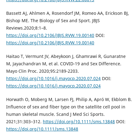
Bassett AJ, Ahlmen A, Rosendorf JM, Romeo AA, Erickson BJ,
Bishop ME. The Biology of Sex and Sport. JBJS
Reviews.2020;8:1–8.
https://doi.org/10.2106/JBJS.RVW.19.00140
DOI:
https://doi.org/10.2106/JBJS.RVW.19.00140
Haitao T, Vermunt JV, Abeykoon J, Ghamrawi R, Gunaratne
M, Jayachandran M, et al. COVID-19 and Sex Difference.
Mayo Clin Proc. 2020;95:2189-2203.
https://doi.org/10.1016/j.mayocp.2020.07.024
DOI:
https://doi.org/10.1016/j.mayocp.2020.07.024
Horwath O, Moberg M, Larsen FJ, Philip A, Apró W, Ekblom B.
Influence of sex and fiber type on the satellite cell pool in
human skeletal muscle. Scand J Med Sci Sports.
2021;31:303–312.
https://doi.org/10.1111/sms.13848
DOI:
https://doi.org/10.1111/sms.13848