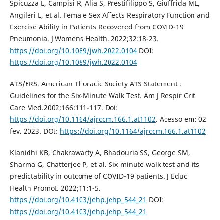
Spicuzza L, Campisi R, Alia S, Prestifilippo S, Giuffrida ML,
Angileri L, et al. Female Sex Affects Respiratory Function and
Exercise Ability in Patients Recovered from COVID-19
Pneumonia. J Womens Health. 2022;32:18-23.
https://doi.org/10.1089/jwh.2022.0104
DOI:
https://doi.org/10.1089/jwh.2022.0104
ATS/ERS. American Thoracic Society ATS Statement :
Guidelines for the Six-Minute Walk Test. Am J Respir Crit
Care Med.2002;166:111-117. Doi:
https://doi.org/10.1164/ajrccm.166.1.at1102
. Acesso em: 02
fev. 2023. DOI:
https://doi.org/10.1164/ajrccm.166.1.at1102
Klanidhi KB, Chakrawarty A, Bhadouria SS, George SM,
Sharma G, Chatterjee P, et al. Six-minute walk test and its
predictability in outcome of COVID-19 patients. J Educ
Health Promot. 2022;11:1-5.
https://doi.org/10.4103/jehp.jehp_544_21
DOI:
https://doi.org/10.4103/jehp.jehp_544_21