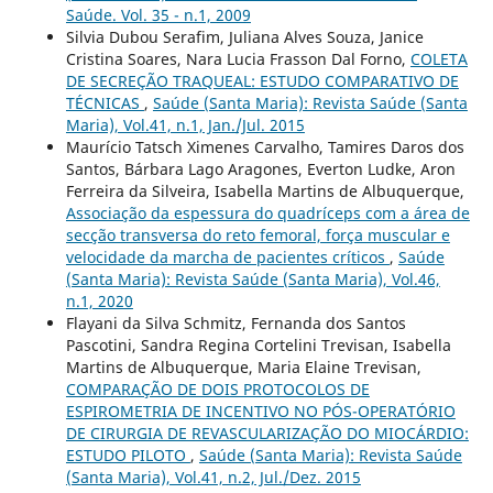
Saúde. Vol. 35 - n.1, 2009
Silvia Dubou Serafim, Juliana Alves Souza, Janice
Cristina Soares, Nara Lucia Frasson Dal Forno,
COLETA
DE SECREÇÃO TRAQUEAL: ESTUDO COMPARATIVO DE
TÉCNICAS
,
Saúde (Santa Maria): Revista Saúde (Santa
Maria), Vol.41, n.1, Jan./Jul. 2015
Maurício Tatsch Ximenes Carvalho, Tamires Daros dos
Santos, Bárbara Lago Aragones, Everton Ludke, Aron
Ferreira da Silveira, Isabella Martins de Albuquerque,
Associação da espessura do quadríceps com a área de
secção transversa do reto femoral, força muscular e
velocidade da marcha de pacientes críticos
,
Saúde
(Santa Maria): Revista Saúde (Santa Maria), Vol.46,
n.1, 2020
Flayani da Silva Schmitz, Fernanda dos Santos
Pascotini, Sandra Regina Cortelini Trevisan, Isabella
Martins de Albuquerque, Maria Elaine Trevisan,
COMPARAÇÃO DE DOIS PROTOCOLOS DE
ESPIROMETRIA DE INCENTIVO NO PÓS-OPERATÓRIO
DE CIRURGIA DE REVASCULARIZAÇÃO DO MIOCÁRDIO:
ESTUDO PILOTO
,
Saúde (Santa Maria): Revista Saúde
(Santa Maria), Vol.41, n.2, Jul./Dez. 2015