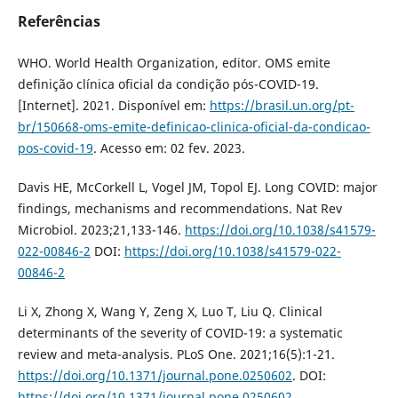
Referências
WHO. World Health Organization, editor. OMS emite
definição clínica oficial da condição pós-COVID-19.
[Internet]. 2021. Disponível em:
https://brasil.un.org/pt-
br/150668-oms-emite-definicao-clinica-oficial-da-condicao-
pos-covid-19
. Acesso em: 02 fev. 2023.
Davis HE, McCorkell L, Vogel JM, Topol EJ. Long COVID: major
findings, mechanisms and recommendations. Nat Rev
Microbiol. 2023;21,133-146.
https://doi.org/10.1038/s41579-
022-00846-2
DOI:
https://doi.org/10.1038/s41579-022-
00846-2
Li X, Zhong X, Wang Y, Zeng X, Luo T, Liu Q. Clinical
determinants of the severity of COVID-19: a systematic
review and meta-analysis. PLoS One. 2021;16(5):1-21.
https://doi.org/10.1371/journal.pone.0250602
. DOI:
https://doi.org/10.1371/journal.pone.0250602