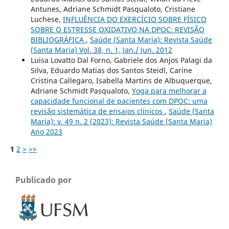
Antunes, Adriane Schmidt Pasqualoto, Cristiane
Luchese,
INFLUÊNCIA DO EXERCÍCIO SOBRE FÍSICO
SOBRE O ESTRESSE OXIDATIVO NA DPOC: REVISÃO
BIBLIOGRÁFICA
,
Saúde (Santa Maria): Revista Saúde
(Santa Maria) Vol. 38, n. 1, Jan./ Jun. 2012
Luisa Lovatto Dal Forno, Gabriele dos Anjos Palagi da
Silva, Eduardo Matias dos Santos Steidl, Carine
Cristina Callegaro, Isabella Martins de Albuquerque,
Adriane Schmidt Pasqualoto,
Yoga para melhorar a
capacidade funcional de pacientes com DPOC: uma
revisão sistemática de ensaios clínicos
,
Saúde (Santa
Maria): v. 49 n. 2 (2023): Revista Saúde (Santa Maria)
Ano 2023
1
2
>
>>
Publicado por