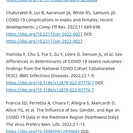
Chaturvedi R, Lui B, Aaronson JA, White RS, Samuels JD.
COVID-19 complications in males and females: recent
developments. J Comp Eff Res. 2022;11:689-698.
https://doi.org/10.2217/cer-2022-0027
DOI:
https://doi.org/10.2217/cer-2022-0027
Yoshida Y, Chu S, Fox S, Zu Y, Lovre D, Denson JL, et al. Sex
differences in determinants of COVID-19 severe outcomes -
findings from the National COVID Cohort Collaborative
(N3C). BMC Infectious Diseases. 2022;22:1-9.
https://doi.org/10.1186/s12879-022-07776-7
DOI:
https://doi.org/10.1186/s12879-022-07776-7
Francia SD, Ferrettia A, Chiara F, Allegra S, Mancardi D,
Allice TG, et al. The Influence of Sex, Gender, and Age on
COVID-19 Data in the Piedmont Region (Northwest Italy):
The Virus Prefers Men. Life. 2022;2:1-15.
https://doi.org/10.3390/life12050643
DOI: