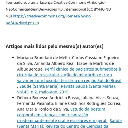
licenciado sob uma Licença Creative Commons Atribuição-
NãoComercial-SemDerivações 4.0 Internacional (CC BY-NC-ND
4.0)
https://creativecommons.org/licenses/by-nc-
nd/4.0/deed.pt_BR
/.
Artigos mais lidos pelo mesmo(s) autor(es)
Mariana Brondani de Mello, Carlos Cassiano Figueiró
da Silva, Amanda Albiero Real, Isabella Martins de
Albuquerque,
Perfil clínico de pacientes submetidos à
cirurgia de revascularização do miocárdio e troca
valvar em um hospital terciário da região Sul do Brasil
,
Saúde (Santa Maria): Revista Saúde (Santa Maria),
Vol.45, n.2, maio-ago. 2019
Débora Bonesso Andriollo Basso, Juliana Alves Souza,
Fernanda Pasinato, Eliane Castilhos Rodrigues Corrêa,
Ana Maria Toniolo da Silva,
Estudo da postura
corporal em crianças com respiração
predominantemente oral e escolares em geral
,
Saúde
(Santa Maria): Revista do Centro de Ciências da