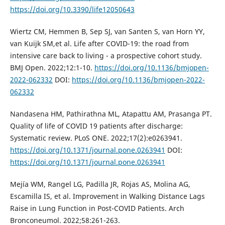
https://doi.org/10.3390/life12050643
Wiertz CM, Hemmen B, Sep SJ, van Santen S, van Horn YY,
van Kuijk SM,et al. Life after COVID-19: the road from
intensive care back to living - a prospective cohort study.
BMJ Open. 2022;12:1-10.
https://doi.org/10.1136/bmjopen-
2022-062332
DOI:
https://doi.org/10.1136/bmjopen-2022-
062332
Nandasena HM, Pathirathna ML, Atapattu AM, Prasanga PT.
Quality of life of COVID 19 patients after discharge:
Systematic review. PLoS ONE. 2022;17(2):e0263941.
https://doi.org/10.1371/journal.pone.0263941
DOI:
https://doi.org/10.1371/journal.pone.0263941
Mejía WM, Rangel LG, Padilla JR, Rojas AS, Molina AG,
Escamilla IS, et al. Improvement in Walking Distance Lags
Raise in Lung Function in Post-COVID Patients. Arch
Bronconeumol. 2022;58:261-263.