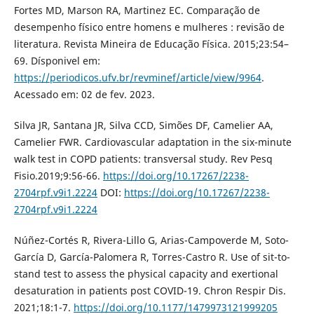
Fortes MD, Marson RA, Martinez EC. Comparação de
desempenho físico entre homens e mulheres : revisão de
literatura. Revista Mineira de Educação Física. 2015;23:54–
69. Dísponivel em:
https://periodicos.ufv.br/revminef/article/view/9964
.
Acessado em: 02 de fev. 2023.
Silva JR, Santana JR, Silva CCD, Simões DF, Camelier AA,
Camelier FWR. Cardiovascular adaptation in the six-minute
walk test in COPD patients: transversal study. Rev Pesq
Fisio.2019;9:56-66.
https://doi.org/10.17267/2238-
2704rpf.v9i1.2224
DOI:
https://doi.org/10.17267/2238-
2704rpf.v9i1.2224
Núñez-Cortés R, Rivera-Lillo G, Arias-Campoverde M, Soto-
García D, García-Palomera R, Torres-Castro R. Use of sit-to-
stand test to assess the physical capacity and exertional
desaturation in patients post COVID-19. Chron Respir Dis.
2021;18:1-7.
https://doi.org/10.1177/1479973121999205