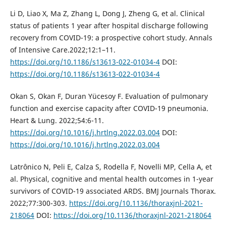
Li D, Liao X, Ma Z, Zhang L, Dong J, Zheng G, et al. Clinical
status of patients 1 year after hospital discharge following
recovery from COVID-19: a prospective cohort study. Annals
of Intensive Care.2022;12:1–11.
https://doi.org/10.1186/s13613-022-01034-4
DOI:
https://doi.org/10.1186/s13613-022-01034-4
Okan S, Okan F, Duran Yücesoy F. Evaluation of pulmonary
function and exercise capacity after COVID-19 pneumonia.
Heart & Lung. 2022;54:6-11.
https://doi.org/10.1016/j.hrtlng.2022.03.004
DOI:
https://doi.org/10.1016/j.hrtlng.2022.03.004
Latrônico N, Peli E, Calza S, Rodella F, Novelli MP, Cella A, et
al. Physical, cognitive and mental health outcomes in 1-year
survivors of COVID-19 associated ARDS. BMJ Journals Thorax.
2022;77:300-303.
https://doi.org/10.1136/thoraxjnl-2021-
218064
DOI:
https://doi.org/10.1136/thoraxjnl-2021-218064