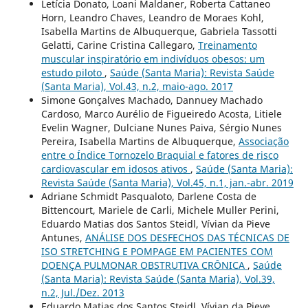
Letícia Donato, Loani Maldaner, Roberta Cattaneo
Horn, Leandro Chaves, Leandro de Moraes Kohl,
Isabella Martins de Albuquerque, Gabriela Tassotti
Gelatti, Carine Cristina Callegaro,
Treinamento
muscular inspiratório em indivíduos obesos: um
estudo piloto
,
Saúde (Santa Maria): Revista Saúde
(Santa Maria), Vol.43, n.2, maio-ago. 2017
Simone Gonçalves Machado, Dannuey Machado
Cardoso, Marco Aurélio de Figueiredo Acosta, Litiele
Evelin Wagner, Dulciane Nunes Paiva, Sérgio Nunes
Pereira, Isabella Martins de Albuquerque,
Associação
entre o Índice Tornozelo Braquial e fatores de risco
cardiovascular em idosos ativos
,
Saúde (Santa Maria):
Revista Saúde (Santa Maria), Vol.45, n.1, jan.-abr. 2019
Adriane Schmidt Pasqualoto, Darlene Costa de
Bittencourt, Mariele de Carli, Michele Muller Perini,
Eduardo Matias dos Santos Steidl, Vívian da Pieve
Antunes,
ANÁLISE DOS DESFECHOS DAS TÉCNICAS DE
ISO STRETCHING E POMPAGE EM PACIENTES COM
DOENÇA PULMONAR OBSTRUTIVA CRÔNICA
,
Saúde
(Santa Maria): Revista Saúde (Santa Maria), Vol.39,
n.2, Jul./Dez. 2013
Eduardo Matias dos Santos Steidl, Vívian da Pieve