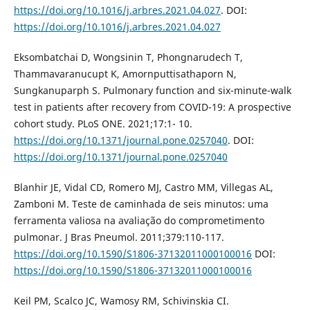
https://doi.org/10.1016/j.arbres.2021.04.027
. DOI:
https://doi.org/10.1016/j.arbres.2021.04.027
Eksombatchai D, Wongsinin T, Phongnarudech T,
Thammavaranucupt K, Amornputtisathaporn N,
Sungkanuparph S. Pulmonary function and six-minute-walk
test in patients after recovery from COVID-19: A prospective
cohort study. PLoS ONE. 2021;17:1- 10.
https://doi.org/10.1371/journal.pone.0257040
. DOI:
https://doi.org/10.1371/journal.pone.0257040
Blanhir JE, Vidal CD, Romero MJ, Castro MM, Villegas AL,
Zamboni M. Teste de caminhada de seis minutos: uma
ferramenta valiosa na avaliação do comprometimento
pulmonar. J Bras Pneumol. 2011;379:110-117.
https://doi.org/10.1590/S1806-37132011000100016
DOI:
https://doi.org/10.1590/S1806-37132011000100016
Keil PM, Scalco JC, Wamosy RM, Schivinskia CI.