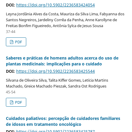
DOI:
https://doi.org/10.5902/2236583424054
Leyna Jordânia Alves da Costa, Mauriza da Silva Lima, Fabyanna dos
Santos Negreiros, Jardeliny Corrêa da Penha, Anne Karollyne de
Freitas Bonfim Figueiredo, Antônia Sylca de Jesus Sousa
37-44
PDF
Saberes e práticas de homens adultos acerca do uso de
plantas medicinais: implicações para o cuidado
DOI:
https://doi.org/10.5902/2236583425544
Silvana de Oliveira Silva, Talita Kiffer Gomes, Letícia Martins
Machado, Greice Machado Pieszak, Sandra Ost Rodrigues
45-54
PDF
Cuidados paliativos: percepção de cuidadores familiares
de idosos em tratamento oncológico
DOI:
https://doi.org/10.5902/2236583425787