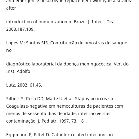
and emergence of sorotype replacement with type a strains
after
introduction of immunization in Brazil. J. Infect. Dis.
2003,187,109.
Lopes M; Santos SIS. Contribuição de amostras de sangue
no
diagnóstico laboratorial da doença meningocócica. Ver. do
Inst. Adolfo
Lutz. 2002; 61,45.
Silbert S; Rosa DD; Matte U et al. Staphylococcus sp.
Coagulase-negativa em hemoculturas de pacientes com
menos de sessenta dias de idade: infecção versus
contaminação. J. Pediatr. 1997, 73, 161.
Eggimann P; Pittet D. Catheter-related infections in