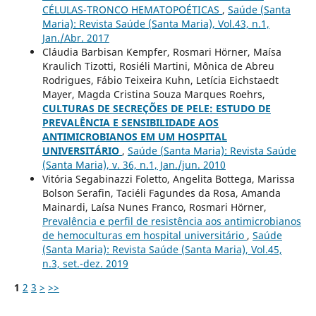
CÉLULAS-TRONCO HEMATOPOÉTICAS
,
Saúde (Santa
Maria): Revista Saúde (Santa Maria), Vol.43, n.1,
Jan./Abr. 2017
Cláudia Barbisan Kempfer, Rosmari Hörner, Maísa
Kraulich Tizotti, Rosiéli Martini, Mônica de Abreu
Rodrigues, Fábio Teixeira Kuhn, Letícia Eichstaedt
Mayer, Magda Cristina Souza Marques Roehrs,
CULTURAS DE SECREÇÕES DE PELE: ESTUDO DE
PREVALÊNCIA E SENSIBILIDADE AOS
ANTIMICROBIANOS EM UM HOSPITAL
UNIVERSITÁRIO
,
Saúde (Santa Maria): Revista Saúde
(Santa Maria), v. 36, n.1, Jan./jun. 2010
Vitória Segabinazzi Foletto, Angelita Bottega, Marissa
Bolson Serafin, Taciéli Fagundes da Rosa, Amanda
Mainardi, Laísa Nunes Franco, Rosmari Hörner,
Prevalência e perfil de resistência aos antimicrobianos
de hemoculturas em hospital universitário
,
Saúde
(Santa Maria): Revista Saúde (Santa Maria), Vol.45,
n.3, set.-dez. 2019
1
2
3
>
>>