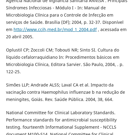
Agência Nacional de Vigilância Sanitária ANVISA . Principais
Síndromes Infecciosas - Módulo I - In: Manual de
Microbiologia Clínica para o Controle de Infecção em
serviços de Saúde. Brasília (DF); 2004, p. 32-37. Disponível
em
http://www.ccih,med.br/mod_1_2004.pdf
, acessada em
20 abril 2005.
Oplustil CP; Zoccoli CM; Tobouti NR; Sinto SI. Cultura do
líquido cefalorraquidiano In: Procedimentos básicos em
Microbiologia Clínica, Editora Sarvier. São Paulo, 2004, . p.
122-25.
Simões LLP; Andrade ALSS; Laval CA et al. Impacto da
vacinação contra Haemophilus influenzae b na redução de
meningites, Goiás. Rev. Saúde Pública. 2004, 38, 664.
National Committee for Clinical Laboratory Standards.
Performance standards for antimicrobial susceptibility
testing. fourteenth Informational Supplement - NCCLS
document M100-S14. National Committee for Clinical