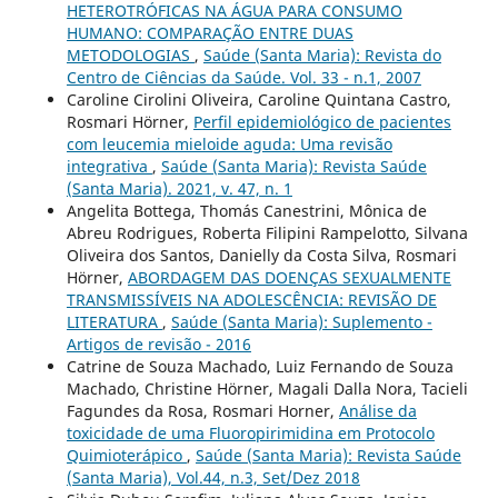
HETEROTRÓFICAS NA ÁGUA PARA CONSUMO
HUMANO: COMPARAÇÃO ENTRE DUAS
METODOLOGIAS
,
Saúde (Santa Maria): Revista do
Centro de Ciências da Saúde. Vol. 33 - n.1, 2007
Caroline Cirolini Oliveira, Caroline Quintana Castro,
Rosmari Hörner,
Perfil epidemiológico de pacientes
com leucemia mieloide aguda: Uma revisão
integrativa
,
Saúde (Santa Maria): Revista Saúde
(Santa Maria). 2021, v. 47, n. 1
Angelita Bottega, Thomás Canestrini, Mônica de
Abreu Rodrigues, Roberta Filipini Rampelotto, Silvana
Oliveira dos Santos, Danielly da Costa Silva, Rosmari
Hörner,
ABORDAGEM DAS DOENÇAS SEXUALMENTE
TRANSMISSÍVEIS NA ADOLESCÊNCIA: REVISÃO DE
LITERATURA
,
Saúde (Santa Maria): Suplemento -
Artigos de revisão - 2016
Catrine de Souza Machado, Luiz Fernando de Souza
Machado, Christine Hörner, Magali Dalla Nora, Tacieli
Fagundes da Rosa, Rosmari Horner,
Análise da
toxicidade de uma Fluoropirimidina em Protocolo
Quimioterápico
,
Saúde (Santa Maria): Revista Saúde
(Santa Maria), Vol.44, n.3, Set/Dez 2018