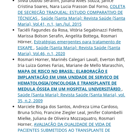
Silvia Dubou Serafim, Juliana Alves Souza, Janice
Cristina Soares, Nara Lucia Frasson Dal Forno,
COLETA
DE SECREÇÃO TRAQUEAL: ESTUDO COMPARATIVO DE
TÉCNICAS
,
Saúde (Santa Maria): Revista Saúde (Santa
Maria), Vol.41, n.1, Jan./Jul. 2015
Taciéli Fagundes da Rosa, Vitória Segabinazzi Foletto,
Marissa Bolson Serafin, Angelita Bottega, Rosmari
Hörner,
Estratégias emergentes para tratamento de
ESKAPE
,
Saúde (Santa Maria): Revista Saúde (Santa
Maria), Vol.46, n.1, 2020
Rosmari Horner, Marinês Calegari Lavall, Everton Boff,
Iria Luiza Gomes Farias, Mariane de Mello Maraschin,
MAPA DE RISCO NO BRASIL: ELABORAÇÃO E
IMPLANTAÇÃO EM UMA UNIDADE DE SERVIÇO DE
HEMATOLOGIA/ONCOLOGIA E TRANSPLANTE DE
MEDULA ÓSSEA EM UM HOSPITAL UNIVERSITÁRIO
,
Saúde (Santa Maria): Revista Saúde (Santa Maria), vol.
35, n.2, 2009
Marciele Braga dos Santos, Andreza Lima Cardoso,
Bruna Schio, Francine Ziegler Leal, Jenifer Colombelli
Mielke, Juliana de Oliveira Mozzaquatro, Rosmari
Horner,
AVALIAÇÃO DA QUALIDADE DE VIDA DE
PACIENTES SUBMETIDOS AO TRANSPLANTE DE