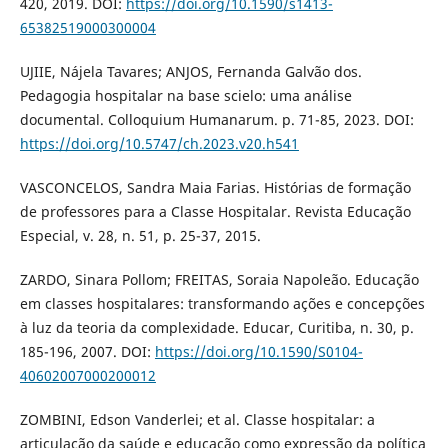
420, 2019. DOI:
https://doi.org/10.1590/s1413-
65382519000300004
UJIIE, Nájela Tavares; ANJOS, Fernanda Galvão dos.
Pedagogia hospitalar na base scielo: uma análise
documental. Colloquium Humanarum. p. 71-85, 2023. DOI:
https://doi.org/10.5747/ch.2023.v20.h541
VASCONCELOS, Sandra Maia Farias. Histórias de formação
de professores para a Classe Hospitalar. Revista Educação
Especial, v. 28, n. 51, p. 25-37, 2015.
ZARDO, Sinara Pollom; FREITAS, Soraia Napoleão. Educação
em classes hospitalares: transformando ações e concepções
à luz da teoria da complexidade. Educar, Curitiba, n. 30, p.
185-196, 2007. DOI:
https://doi.org/10.1590/S0104-
40602007000200012
ZOMBINI, Edson Vanderlei; et al. Classe hospitalar: a
articulação da saúde e educação como expressão da política