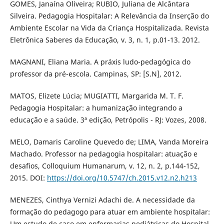
GOMES, Janaína Oliveira; RUBIO, Juliana de Alcântara
Silveira. Pedagogia Hospitalar: A Relevância da Inserção do
Ambiente Escolar na Vida da Criança Hospitalizada. Revista
Eletrônica Saberes da Educação, v. 3, n. 1, p.01-13. 2012.
MAGNANI, Eliana Maria. A práxis ludo-pedagógica do
professor da pré-escola. Campinas, SP: [S.N], 2012.
MATOS, Elizete Lúcia; MUGIATTI, Margarida M. T. F.
Pedagogia Hospitalar: a humanização integrando a
educação e a saúde. 3ª edição, Petrópolis - RJ: Vozes, 2008.
MELO, Damaris Caroline Quevedo de; LIMA, Vanda Moreira
Machado. Professor na pedagogia hospitalar: atuação e
desafios, Colloquium Humanarum, v. 12, n. 2, p.144-152,
2015. DOI:
https://doi.org/10.5747/ch.2015.v12.n2.h213
MENEZES, Cinthya Vernizi Adachi de. A necessidade da
formação do pedagogo para atuar em ambiente hospitalar:
Um estudo de caso em enfermarias pediátricas do Hospital