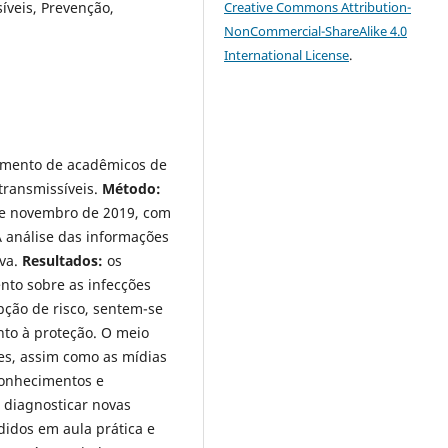
veis, Prevenção,
Creative Commons Attribution-
NonCommercial-ShareAlike 4.0
International License
.
amento de acadêmicos de
transmissíveis.
Método:
 de novembro de 2019, com
 análise das informações
iva.
Resultados:
os
nto sobre as infecções
pção de risco, sentem-se
to à proteção. O meio
es, assim como as mídias
conhecimentos e
 diagnosticar novas
didos em aula prática e