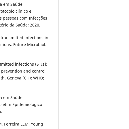
cia em Saúde.
otocolo clínico e
 às pessoas com Infecções
tério da Saúde; 2020.
transmitted infections in
ntions. Future Microbiol.
mitted infections (STIs):
 prevention and control
alth. Geneva (CH): WHO;
cia em Saúde.
Boletim Epidemiológico
6.
M, Ferreira LEM. Young