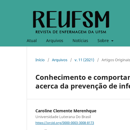
Atual
Arquivos
Notícias
Sobre
Início
/
Arquivos
/
v. 11 (2021)
/
Artigos Originai
Conhecimento e comporta
acerca da prevenção de in
Caroline Clemente Merenhque
Universidade Luterana Do Brasil
https://orcid.org/0000-0003-3008-8173