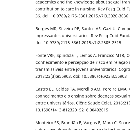
academics and the knowledge about sexual tran
contribution to care in nursing. Rev Pesq Cuid 
36. doi: 10.9789/2175-5361.2015.v7i3.3020-3036
Borges MR, Silveira RE, Santos AS, Gazi U. Com
ingressantes universitários. Rev Pesq Cuid Fund
doi: 10.9789/2175-5361.2015.v7i2.2505-2515
Fonte VRF, Spindola T, Lemos A, Francico MTR, Ol
Conhecimento e percepção de risco em relação 
transmissíveis entre jovens universitários. Cogi
2018;23(3):e55903. doi: 10.5380/ce.v23i3.55903
Castro EL, Caldas TA, Morcillo AM, Pereira EMA,
conhecimento e o ensino sobre doenças sexualm
entre universitários. Ciênc Saúde Colet. 2016;21(
10.1590/1413-81232015216.00492015
Monteiro SS, Brandão E, Vargas E, Mora C, Soares
sobre sexualmente em um centro de testagem e