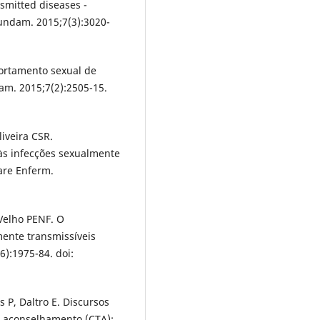
smitted diseases -
Fundam. 2015;7(3):3020-
portamento sexual de
am. 2015;7(2):2505-15.
iveira CSR.
às infecções sexualmente
tare Enferm.
 Velho PENF. O
ente transmissíveis
6):1975-84. doi:
 P, Daltro E. Discursos
 aconselhamento (CTA):