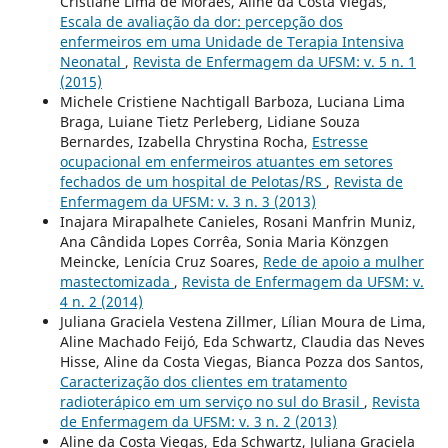
Cristiane Lima de Moraes, Aline da Costa Viegas,
Escala de avaliação da dor: percepção dos
enfermeiros em uma Unidade de Terapia Intensiva
Neonatal
,
Revista de Enfermagem da UFSM: v. 5 n. 1
(2015)
Michele Cristiene Nachtigall Barboza, Luciana Lima
Braga, Luiane Tietz Perleberg, Lidiane Souza
Bernardes, Izabella Chrystina Rocha,
Estresse
ocupacional em enfermeiros atuantes em setores
fechados de um hospital de Pelotas/RS
,
Revista de
Enfermagem da UFSM: v. 3 n. 3 (2013)
Inajara Mirapalhete Canieles, Rosani Manfrin Muniz,
Ana Cândida Lopes Corrêa, Sonia Maria Könzgen
Meincke, Lenícia Cruz Soares,
Rede de apoio a mulher
mastectomizada
,
Revista de Enfermagem da UFSM: v.
4 n. 2 (2014)
Juliana Graciela Vestena Zillmer, Lílian Moura de Lima,
Aline Machado Feijó, Eda Schwartz, Claudia das Neves
Hisse, Aline da Costa Viegas, Bianca Pozza dos Santos,
Caracterização dos clientes em tratamento
radioterápico em um serviço no sul do Brasil
,
Revista
de Enfermagem da UFSM: v. 3 n. 2 (2013)
Aline da Costa Viegas, Eda Schwartz, Juliana Graciela