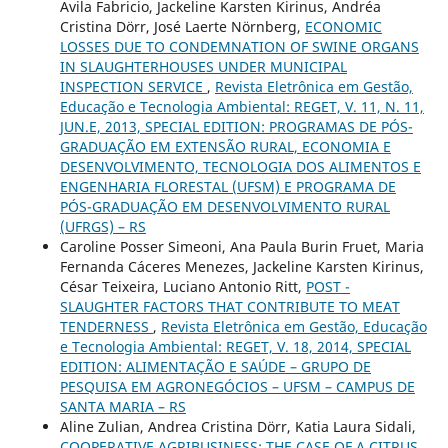
Avila Fabricio, Jackeline Karsten Kirinus, Andréa
Cristina Dörr, José Laerte Nörnberg,
ECONOMIC
LOSSES DUE TO CONDEMNATION OF SWINE ORGANS
IN SLAUGHTERHOUSES UNDER MUNICIPAL
INSPECTION SERVICE
,
Revista Eletrônica em Gestão,
Educação e Tecnologia Ambiental: REGET, V. 11, N. 11,
JUN.E, 2013, SPECIAL EDITION: PROGRAMAS DE PÓS-
GRADUAÇÃO EM EXTENSÃO RURAL, ECONOMIA E
DESENVOLVIMENTO, TECNOLOGIA DOS ALIMENTOS E
ENGENHARIA FLORESTAL (UFSM) E PROGRAMA DE
PÓS-GRADUAÇÃO EM DESENVOLVIMENTO RURAL
(UFRGS) – RS
Caroline Posser Simeoni, Ana Paula Burin Fruet, Maria
Fernanda Cáceres Menezes, Jackeline Karsten Kirinus,
César Teixeira, Luciano Antonio Ritt,
POST -
SLAUGHTER FACTORS THAT CONTRIBUTE TO MEAT
TENDERNESS
,
Revista Eletrônica em Gestão, Educação
e Tecnologia Ambiental: REGET, V. 18, 2014, SPECIAL
EDITION: ALIMENTAÇÃO E SAÚDE – GRUPO DE
PESQUISA EM AGRONEGÓCIOS – UFSM – CAMPUS DE
SANTA MARIA – RS
Aline Zulian, Andrea Cristina Dörr, Katia Laura Sidali,
COOPERATIVE AGRIBUSINESS: THE CASE OF A CITRUS