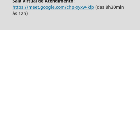
Sala Virtual de Atendimento
:
https://meet.google.com/chp-xyxw-kfp
(das 8h30min
às 12h)