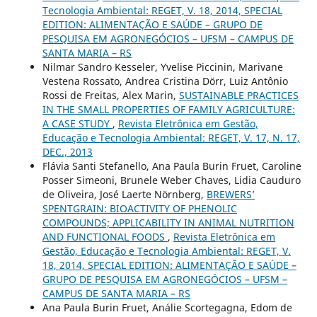
Tecnologia Ambiental: REGET, V. 18, 2014, SPECIAL
EDITION: ALIMENTAÇÃO E SAÚDE – GRUPO DE
PESQUISA EM AGRONEGÓCIOS – UFSM – CAMPUS DE
SANTA MARIA – RS
Nilmar Sandro Kesseler, Yvelise Piccinin, Marivane
Vestena Rossato, Andrea Cristina Dörr, Luiz Antônio
Rossi de Freitas, Alex Marin,
SUSTAINABLE PRACTICES
IN THE SMALL PROPERTIES OF FAMILY AGRICULTURE:
A CASE STUDY
,
Revista Eletrônica em Gestão,
Educação e Tecnologia Ambiental: REGET, V. 17, N. 17,
DEC., 2013
Flávia Santi Stefanello, Ana Paula Burin Fruet, Caroline
Posser Simeoni, Brunele Weber Chaves, Lidia Cauduro
de Oliveira, José Laerte Nörnberg,
BREWERS’
SPENTGRAIN: BIOACTIVITY OF PHENOLIC
COMPOUNDS; APPLICABILITY IN ANIMAL NUTRITION
AND FUNCTIONAL FOODS
,
Revista Eletrônica em
Gestão, Educação e Tecnologia Ambiental: REGET, V.
18, 2014, SPECIAL EDITION: ALIMENTAÇÃO E SAÚDE –
GRUPO DE PESQUISA EM AGRONEGÓCIOS – UFSM –
CAMPUS DE SANTA MARIA – RS
Ana Paula Burin Fruet, Análie Scortegagna, Edom de