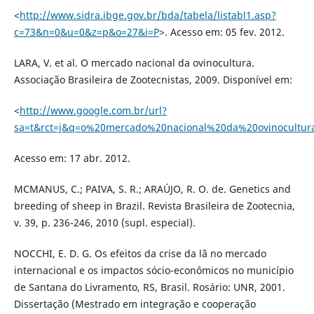
<
http://www.sidra.ibge.gov.br/bda/tabela/listabl1.asp?
c=73&n=0&u=0&z=p&o=27&i=P
>. Acesso em: 05 fev. 2012.
LARA, V. et al. O mercado nacional da ovinocultura.
Associação Brasileira de Zootecnistas, 2009. Disponível em:
<
http://www.google.com.br/url?
sa=t&rct=j&q=o%20mercado%20nacional%20da%20ovinocultu
Acesso em: 17 abr. 2012.
MCMANUS, C.; PAIVA, S. R.; ARAÚJO, R. O. de. Genetics and
breeding of sheep in Brazil. Revista Brasileira de Zootecnia,
v. 39, p. 236-246, 2010 (supl. especial).
NOCCHI, E. D. G. Os efeitos da crise da lã no mercado
internacional e os impactos sócio-econômicos no município
de Santana do Livramento, RS, Brasil. Rosário: UNR, 2001.
Dissertação (Mestrado em integração e cooperação