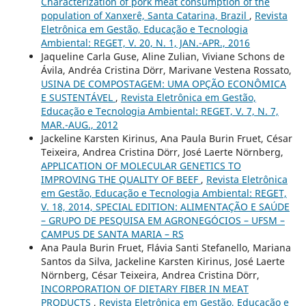
Characterization of pork meat consumption of the
population of Xanxerê, Santa Catarina, Brazil
,
Revista
Eletrônica em Gestão, Educação e Tecnologia
Ambiental: REGET, V. 20, N. 1, JAN.-APR., 2016
Jaqueline Carla Guse, Aline Zulian, Viviane Schons de
Ávila, Andréa Cristina Dörr, Marivane Vestena Rossato,
USINA DE COMPOSTAGEM: UMA OPÇÃO ECONÔMICA
E SUSTENTÁVEL
,
Revista Eletrônica em Gestão,
Educação e Tecnologia Ambiental: REGET, V. 7, N. 7,
MAR.-AUG., 2012
Jackeline Karsten Kirinus, Ana Paula Burin Fruet, César
Teixeira, Andrea Cristina Dörr, José Laerte Nörnberg,
APPLICATION OF MOLECULAR GENETICS TO
IMPROVING THE QUALITY OF BEEF
,
Revista Eletrônica
em Gestão, Educação e Tecnologia Ambiental: REGET,
V. 18, 2014, SPECIAL EDITION: ALIMENTAÇÃO E SAÚDE
– GRUPO DE PESQUISA EM AGRONEGÓCIOS – UFSM –
CAMPUS DE SANTA MARIA – RS
Ana Paula Burin Fruet, Flávia Santi Stefanello, Mariana
Santos da Silva, Jackeline Karsten Kirinus, José Laerte
Nörnberg, César Teixeira, Andrea Cristina Dörr,
INCORPORATION OF DIETARY FIBER IN MEAT
PRODUCTS
,
Revista Eletrônica em Gestão, Educação e