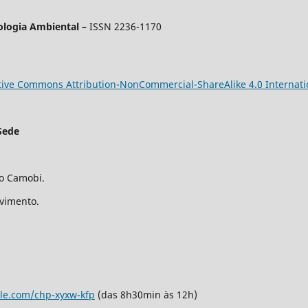
ologia Ambiental –
ISSN 2236-1170
tive Commons Attribution-NonCommercial-ShareAlike 4.0 Internati
Sede
ro Camobi.
avimento.
gle.com/chp-xyxw-kfp
(das 8h30min às 12h)