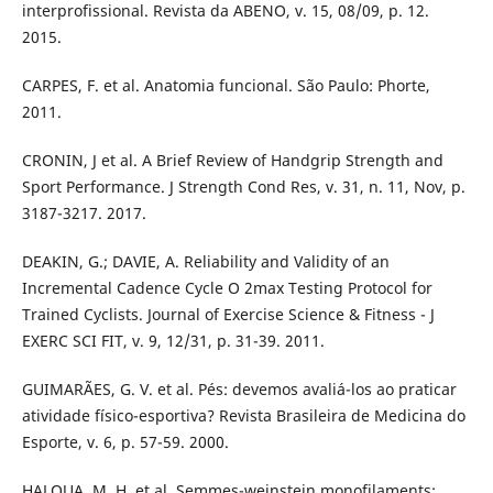
interprofissional. Revista da ABENO, v. 15, 08/09, p. 12.
2015.
CARPES, F. et al. Anatomia funcional. São Paulo: Phorte,
2011.
CRONIN, J et al. A Brief Review of Handgrip Strength and
Sport Performance. J Strength Cond Res, v. 31, n. 11, Nov, p.
3187-3217. 2017.
DEAKIN, G.; DAVIE, A. Reliability and Validity of an
Incremental Cadence Cycle O 2max Testing Protocol for
Trained Cyclists. Journal of Exercise Science & Fitness - J
EXERC SCI FIT, v. 9, 12/31, p. 31-39. 2011.
GUIMARÃES, G. V. et al. Pés: devemos avaliá-los ao praticar
atividade físico-esportiva? Revista Brasileira de Medicina do
Esporte, v. 6, p. 57-59. 2000.
HALOUA, M. H. et al. Semmes-weinstein monofilaments: