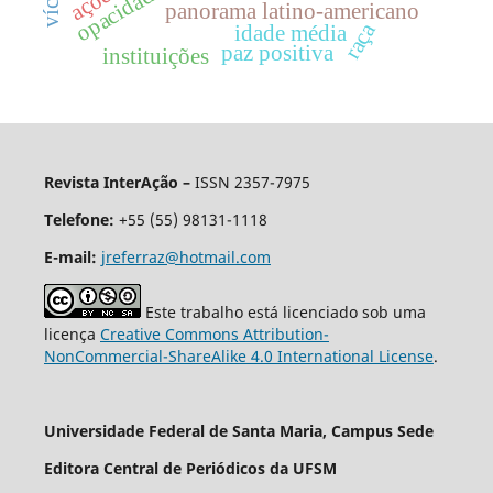
panorama latino-americano
raça
idade média
paz positiva
instituições
Revista InterAção –
ISSN 2357-7975
Telefone:
+55 (55) 98131-1118
E-mail:
jreferraz@hotmail.com
Este trabalho está licenciado sob uma
licença
Creative Commons Attribution-
NonCommercial-ShareAlike 4.0 International License
.
Universidade Federal de Santa Maria, Campus Sede
Editora Central de Periódicos da UFSM