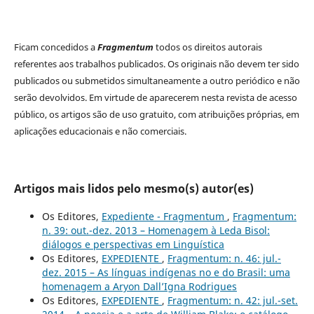
Ficam concedidos a
Fragmentum
todos os direitos autorais
referentes aos trabalhos publicados. Os originais não devem ter sido
publicados ou submetidos simultaneamente a outro periódico e não
serão devolvidos. Em virtude de aparecerem nesta revista de acesso
público, os artigos são de uso gratuito, com atribuições próprias, em
aplicações educacionais e não comerciais.
Artigos mais lidos pelo mesmo(s) autor(es)
Os Editores,
Expediente - Fragmentum
,
Fragmentum:
n. 39: out.-dez. 2013 – Homenagem à Leda Bisol:
diálogos e perspectivas em Linguística
Os Editores,
EXPEDIENTE
,
Fragmentum: n. 46: jul.-
dez. 2015 – As línguas indígenas no e do Brasil: uma
homenagem a Aryon Dall’Igna Rodrigues
Os Editores,
EXPEDIENTE
,
Fragmentum: n. 42: jul.-set.