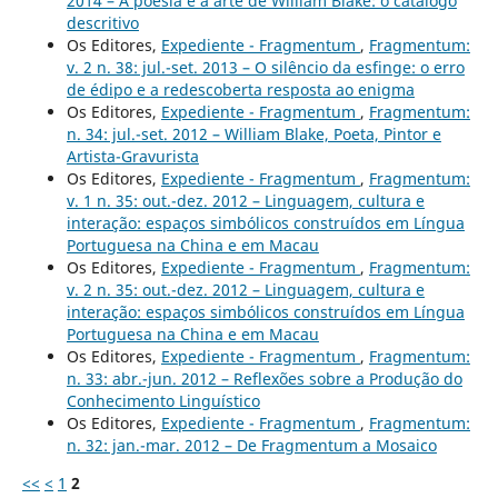
2014 – A poesia e a arte de William Blake: o catálogo
descritivo
Os Editores,
Expediente - Fragmentum
,
Fragmentum:
v. 2 n. 38: jul.-set. 2013 – O silêncio da esfinge: o erro
de édipo e a redescoberta resposta ao enigma
Os Editores,
Expediente - Fragmentum
,
Fragmentum:
n. 34: jul.-set. 2012 – William Blake, Poeta, Pintor e
Artista-Gravurista
Os Editores,
Expediente - Fragmentum
,
Fragmentum:
v. 1 n. 35: out.-dez. 2012 – Linguagem, cultura e
interação: espaços simbólicos construídos em Língua
Portuguesa na China e em Macau
Os Editores,
Expediente - Fragmentum
,
Fragmentum:
v. 2 n. 35: out.-dez. 2012 – Linguagem, cultura e
interação: espaços simbólicos construídos em Língua
Portuguesa na China e em Macau
Os Editores,
Expediente - Fragmentum
,
Fragmentum:
n. 33: abr.-jun. 2012 – Reflexões sobre a Produção do
Conhecimento Linguístico
Os Editores,
Expediente - Fragmentum
,
Fragmentum:
n. 32: jan.-mar. 2012 – De Fragmentum a Mosaico
<<
<
1
2