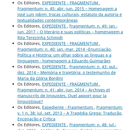
Os Editores,
EXPEDIENTE - FRAGMENTUM
,
Fragmentum: n. 45: abr.-jun. 2015 – Homenagem a
José Luís Jobim: trocas culturais, estatuto da autoria e
textualidades contemporâneas
Os Editores,
EXPEDIENTE
,
Fragmentum: n. 49: jan.-
jun. 2017 – O literário e suas políticas – homenagem a
Rita Terezinha Schmidt
Os Editores,
EXPEDIENTE - FRAGMENTUM
,
Fragmentum: n. 40: jan.-mar. 2014 –Enunciação,
Política e História: um olhar sobre as línguas e a
linguagem - homenagem a Eduardo Guimarães
Os Editores,
EXPEDIENTE
,
Fragmentum: n. 43: out.-
dez. 2014 – Memória e trajetória: o testemunho de
Maria da Glória Bordini
Os Editores,
EXPEDIENTE - FRAGMENTUM
,
Fragmentum: n. 41: abr.-jun. 2014 – Archives et
manuscrits de linguistes. Quel apport pour la
linguistique?
Os Editores,
Expediente - Fragmentum
,
Fragmentum:
v. 1 n. 38: jul.-set. 2013 – A Tragédia Grega: Tradução,
Encenação e Crítica
Os Editores,
EXPEDIENTE
,
Fragmentum: n. 48: jul.-