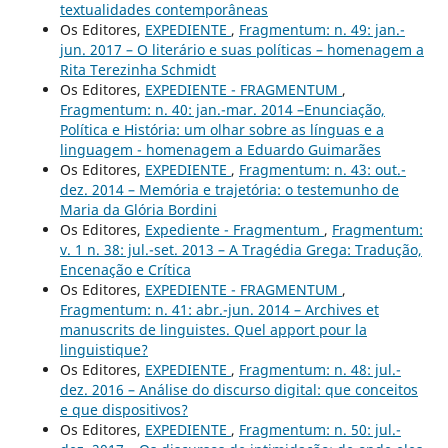
textualidades contemporâneas
Os Editores,
EXPEDIENTE
,
Fragmentum: n. 49: jan.-
jun. 2017 – O literário e suas políticas – homenagem a
Rita Terezinha Schmidt
Os Editores,
EXPEDIENTE - FRAGMENTUM
,
Fragmentum: n. 40: jan.-mar. 2014 –Enunciação,
Política e História: um olhar sobre as línguas e a
linguagem - homenagem a Eduardo Guimarães
Os Editores,
EXPEDIENTE
,
Fragmentum: n. 43: out.-
dez. 2014 – Memória e trajetória: o testemunho de
Maria da Glória Bordini
Os Editores,
Expediente - Fragmentum
,
Fragmentum:
v. 1 n. 38: jul.-set. 2013 – A Tragédia Grega: Tradução,
Encenação e Crítica
Os Editores,
EXPEDIENTE - FRAGMENTUM
,
Fragmentum: n. 41: abr.-jun. 2014 – Archives et
manuscrits de linguistes. Quel apport pour la
linguistique?
Os Editores,
EXPEDIENTE
,
Fragmentum: n. 48: jul.-
dez. 2016 – Análise do discurso digital: que conceitos
e que dispositivos?
Os Editores,
EXPEDIENTE
,
Fragmentum: n. 50: jul.-