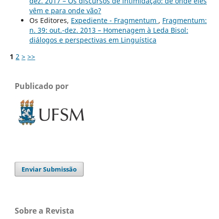
dez. 2017 – Os discursos de intimidação: de onde eles
vêm e para onde vão?
Os Editores,
Expediente - Fragmentum
,
Fragmentum:
n. 39: out.-dez. 2013 – Homenagem à Leda Bisol:
diálogos e perspectivas em Linguística
1
2
>
>>
Publicado por
Enviar Submissão
Sobre a Revista