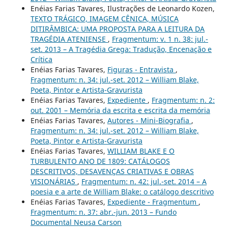
Enéias Farias Tavares, Ilustrações de Leonardo Kozen,
TEXTO TRÁGICO, IMAGEM CÊNICA, MÚSICA
DITIRÂMBICA: UMA PROPOSTA PARA A LEITURA DA
TRAGÉDIA ATENIENSE
,
Fragmentum: v. 1 n. 38: jul.-
set. 2013 – A Tragédia Grega: Tradução, Encenação e
Crítica
Enéias Farias Tavares,
Figuras - Entravista
,
Fragmentum: n. 34: jul.-set. 2012 – William Blake,
Poeta, Pintor e Artista-Gravurista
Enéias Farias Tavares,
Expediente
,
Fragmentum: n. 2:
out. 2001 – Memória da escrita e escrita da memória
Enéias Farias Tavares,
Autores - Mini-Biografia
,
Fragmentum: n. 34: jul.-set. 2012 – William Blake,
Poeta, Pintor e Artista-Gravurista
Enéias Farias Tavares,
WILLIAM BLAKE E O
TURBULENTO ANO DE 1809: CATÁLOGOS
DESCRITIVOS, DESAVENÇAS CRIATIVAS E OBRAS
VISIONÁRIAS
,
Fragmentum: n. 42: jul.-set. 2014 – A
poesia e a arte de William Blake: o catálogo descritivo
Enéias Farias Tavares,
Expediente - Fragmentum
,
Fragmentum: n. 37: abr.-jun. 2013 – Fundo
Documental Neusa Carson