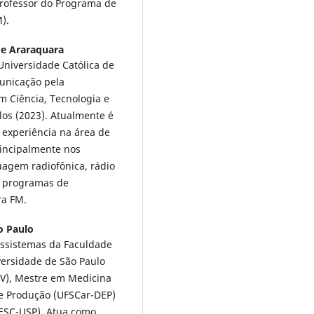
Professor do Programa de
M).
de Araraquara
Universidade Católica de
unicação pela
m Ciência, Tecnologia e
los (2023). Atualmente é
 experiência na área de
incipalmente nos
uagem radiofônica, rádio
de programas de
ara FM.
o Paulo
ssistemas da Faculdade
versidade de São Paulo
V), Mestre em Medicina
e Produção (UFSCar-DEP)
ESC-USP). Atua como