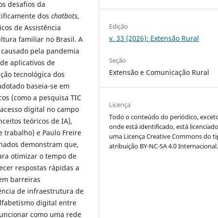
os desafios da
ecificamente dos
chatbots
,
Edição
icos de Assistência
v. 33 (2026): Extensão Rural
ltura familiar no Brasil. A
l causado pela pandemia
Seção
de aplicativos de
Extensão e Comunicação Rural
ção tecnológica dos
 adotado baseia-se em
ticos (como a pesquisa TIC
Licença
 acesso digital no campo
Todo o conteúdo do periódico, excet
ceitos teóricos de IA),
onde está identificado, está licenciad
 trabalho) e Paulo Freire
uma Licença Creative Commons do ti
 achados demonstram que,
atribuição BY-NC-SA 4.0 Internacional
ara otimizar o tempo de
ecer respostas rápidas a
em barreiras
ência de infraestrutura de
lfabetismo digital entre
 funcionar como uma rede