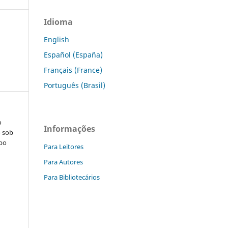
Idioma
English
Español (España)
Français (France)
Português (Brasil)
o
Informações
o sob
po
Para Leitores
.
Para Autores
Para Bibliotecários