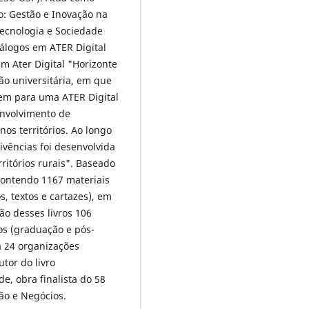
: Gestão e Inovação na
Tecnologia e Sociedade
álogos em ATER Digital
m Ater Digital "Horizonte
ão universitária, em que
em para uma ATER Digital
envolvimento de
os territórios. Ao longo
ivências foi desenvolvida
ritórios rurais". Baseado
contendo 1167 materiais
s, textos e cartazes), em
ão desses livros 106
os (graduação e pós-
a 24 organizações
utor do livro
e, obra finalista do 58
ão e Negócios.