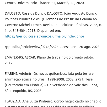
Centro Universitário Tiradentes, Maceió, AL, 2020.
DALOSTO, Cássius Dunck. DALOSTO, João Augusto Dunck.
Políticas Públicas e os Quilombos no Brasil: da Colônia ao
Governo Michel Temer. Revista de Políticas Públicas. v. 22, n.
1, p. 545–564, 2018. Disponível em:
https://periodicoseletronicos.ufma.br/index.php/
rppublica/article/view/9245/5525. Acesso em: 20 ago. 2023.
EMATER-RS/ASCAR. Plano de trabalho do projeto piloto,
2017.
FIABINI, Adelmir. Os novos quilombos: luta pela terra e
afirmação étnica no Brasil 1988-2008. 2008, 275 f. Tese
(Doutorado em História) – Universidade do Vale dos Sinos,
São Leopoldo, RS, 2008.
FLAUZINA, Ana Luiza Pinheiro. Corpo negro caído no chão: o
sistema penal e o projeto genocida do estado brasileiro.