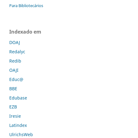
Para Bibliotecários
Indexado em
DOAJ
Redalyc
Redib
OAJI
Educ@
BBE
Edubase
EZB
Iresie
Latindex
UlrichsWeb