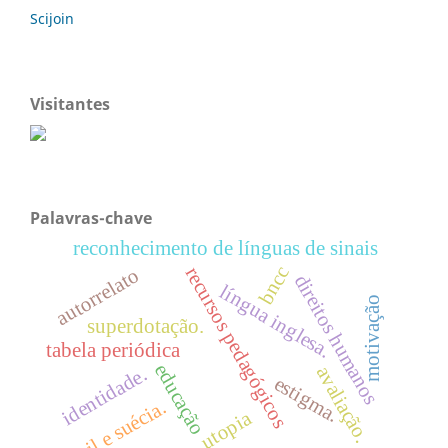
Scijoin
Visitantes
Palavras-chave
reconhecimento de línguas de sinais
bncc
recursos pedagógicos
autorrelato
direitos humanos
língua inglesa.
motivação
superdotação.
tabela periódica
educação
avaliação.
identidade.
estigma.
brasil e suécia.
utopia