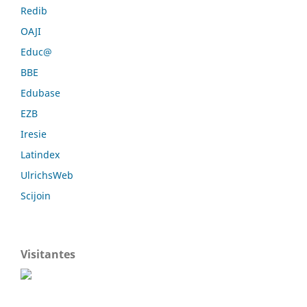
Redib
OAJI
Educ@
BBE
Edubase
EZB
Iresie
Latindex
UlrichsWeb
Scijoin
Visitantes