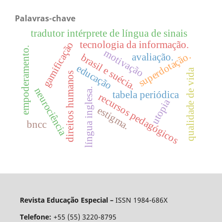
Palavras-chave
tradutor intérprete de língua de sinais
tecnologia da informação.
gamificação
empoderamento.
motivação
superdotação.
avaliação.
brasil e suécia.
educação
qualidade de vida
direitos humanos
neurociência
língua inglesa.
tabela periódica
recursos pedagógicos
utopia
estigma.
bncc
Revista Educação Especial –
ISSN 1984-686X
Telefone:
+55 (55) 3220-8795