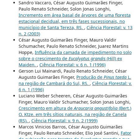
Sandro Vaccaro, César Augusto Guimarães Finger,
Paulo Renato Schneider, Solon Jonas Longhi,
Incremento em área basal de árvores de uma floresta
estacional decidual, em três fases sucessionais, no
município de Santa Tereza, RS.
,
Ciência Florestal: v. 13
n. 2 (2003)
César Augusto Guimarães Finger, Mauro Valdir
Schumacher, Paulo Renato Schneider, Juarez Martins
Hoppe,
Influência da camada de impedimento no solo
sobre o crescimento de
Eucalyptus grandis
(Hill) ex
Maiden.
,
Ciência Florestal: v. 6 n. 1 (1996)
Gerson Lui Mainardi, Paulo Renato Schneider, César
Augusto Guimarães Finger,
Produção de
Pinus taeda
L.
na região de Cambará do Sul, RS.
,
Ciência Florestal: v.
6 n. 1 (1996)
Luciano Weber Scheeren, César Augusto Guimarães
Finger, Mauro Valdir Schumacher, Solon Jonas Longhi,
Crescimento em altura de
Araucaria angustifolia
(Bert.)
O. Ktze. em três sítios naturais, na região de Canela
(RS).
,
Ciência Florestal: v. 9 n. 2 (1999)
Marcos Vinicios Barros, César Augusto Guimarães
Finger, Paulo Renato Schneider, Elio José Santini,
Fator