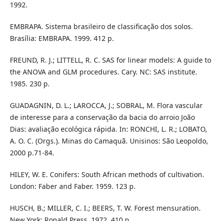
1992.
EMBRAPA. Sistema brasileiro de classificação dos solos.
Brasília: EMBRAPA. 1999. 412 p.
FREUND, R. J.; LITTELL, R. C. SAS for linear models: A guide to
the ANOVA and GLM procedures. Cary. NC: SAS institute.
1985. 230 p.
GUADAGNIN, D. L.; LAROCCA, J.; SOBRAL, M. Flora vascular
de interesse para a conservação da bacia do arroio João
Dias: avaliação ecológica rápida. In: RONCHI, L. R.; LOBATO,
A. O. C. (Orgs.). Minas do Camaquã. Unisinos: São Leopoldo,
2000 p.71-84.
HILEY, W. E. Conifers: South African methods of cultivation.
London: Faber and Faber. 1959. 123 p.
HUSCH, B.; MILLER, C. I.; BEERS, T. W. Forest mensuration.
New York: Ronald Press, 1972. 410 p.