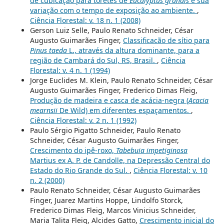
de cubicação para toretes de
Eucalyptus grandis
e sua
variação com o tempo de exposição ao ambiente.
,
Ciência Florestal: v. 18 n. 1 (2008)
Gerson Luiz Selle, Paulo Renato Schneider, César
Augusto Guimarães Finger,
Classificacão de sítio para
Pinus taeda
L., através da altura dominante, para a
região de Cambará do Sul, RS, Brasil.
,
Ciência
Florestal: v. 4 n. 1 (1994)
Jorge Euclides M. Klein, Paulo Renato Schneider, César
Augusto Guimarães Finger, Frederico Dimas Fleig,
Produção de madeira e casca de acácia-negra (
Acacia
mearnsii
De Wild) em diferentes espaçamentos.
,
Ciência Florestal: v. 2 n. 1 (1992)
Paulo Sérgio Pigatto Schneider, Paulo Renato
Schneider, César Augusto Guimarães Finger,
Crescimento do ipê-roxo,
Tabebuia impetiginosa
Martius ex A. P. de Candolle, na Depressão Central do
Estado do Rio Grande do Sul.
,
Ciência Florestal: v. 10
n. 2 (2000)
Paulo Renato Schneider, César Augusto Guimarães
Finger, Juarez Martins Hoppe, Lindolfo Storck,
Frederico Dimas Fleig, Marcos Vinicius Schneider,
Maria Talita Fleig, Alcides Gatto,
Crescimento inicial do