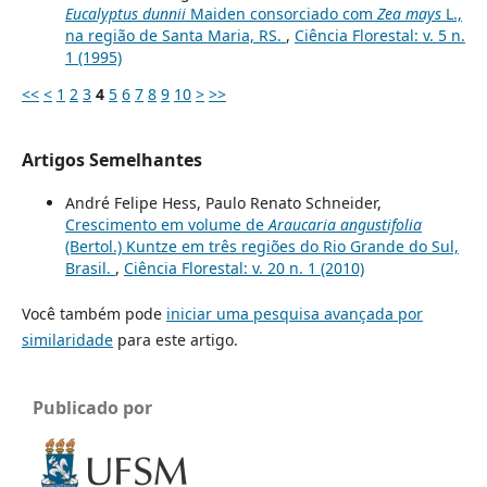
Eucalyptus dunnii
Maiden consorciado com
Zea mays
L.,
na região de Santa Maria, RS.
,
Ciência Florestal: v. 5 n.
1 (1995)
<<
<
1
2
3
4
5
6
7
8
9
10
>
>>
Artigos Semelhantes
André Felipe Hess, Paulo Renato Schneider,
Crescimento em volume de
Araucaria angustifolia
(Bertol.) Kuntze em três regiões do Rio Grande do Sul,
Brasil.
,
Ciência Florestal: v. 20 n. 1 (2010)
Você também pode
iniciar uma pesquisa avançada por
similaridade
para este artigo.
Publicado por