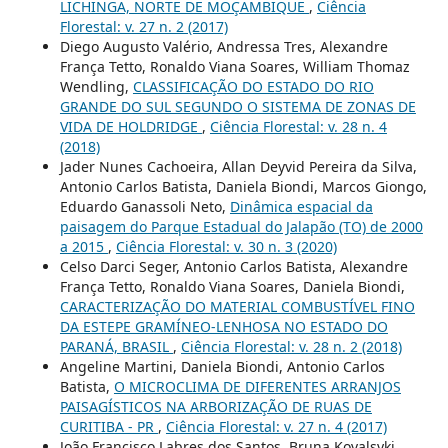
LICHINGA, NORTE DE MOÇAMBIQUE
,
Ciência
Florestal: v. 27 n. 2 (2017)
Diego Augusto Valério, Andressa Tres, Alexandre
França Tetto, Ronaldo Viana Soares, William Thomaz
Wendling,
CLASSIFICAÇÃO DO ESTADO DO RIO
GRANDE DO SUL SEGUNDO O SISTEMA DE ZONAS DE
VIDA DE HOLDRIDGE
,
Ciência Florestal: v. 28 n. 4
(2018)
Jader Nunes Cachoeira, Allan Deyvid Pereira da Silva,
Antonio Carlos Batista, Daniela Biondi, Marcos Giongo,
Eduardo Ganassoli Neto,
Dinâmica espacial da
paisagem do Parque Estadual do Jalapão (TO) de 2000
a 2015
,
Ciência Florestal: v. 30 n. 3 (2020)
Celso Darci Seger, Antonio Carlos Batista, Alexandre
França Tetto, Ronaldo Viana Soares, Daniela Biondi,
CARACTERIZAÇÃO DO MATERIAL COMBUSTÍVEL FINO
DA ESTEPE GRAMÍNEO-LENHOSA NO ESTADO DO
PARANÁ, BRASIL
,
Ciência Florestal: v. 28 n. 2 (2018)
Angeline Martini, Daniela Biondi, Antonio Carlos
Batista,
O MICROCLIMA DE DIFERENTES ARRANJOS
PAISAGÍSTICOS NA ARBORIZAÇÃO DE RUAS DE
CURITIBA - PR
,
Ciência Florestal: v. 27 n. 4 (2017)
João Francisco Labres dos Santos, Bruna Kovalsyki,