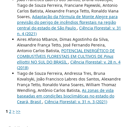
Tiago de Souza Ferreira, Franciane Pajewski, Antonio
Carlos Batista, Alexandre França Tetto, Ronaldo Viana
Soares,
Adaptação da Fórmula de Monte Alegre para
previsão do perigo de incêndios florestais na região
central do estado de São Paulo
,
Ciência Florestal: v. 31
n. 4 (2021)
Aires Afonso Mbanze, Dimas Agostinho da Silva,
Alexandre França Tetto, José Fernando Pereira,
Antonio Carlos Batista,
POTENCIAL ENERGÉTICO DE
COMBUSTÍVEIS FLORESTAIS EM CULTIVOS DE
Pinus
elliottii
NO SUL DO BRASIL
,
Ciência Florestal: v. 28 n. 4
(2018)
Tiago de Souza Ferreira, Andressa Tres, Bruna
Kovalsyki, João Francisco Labres dos Santos, Alexandre
França Tetto, Ronaldo Viana Soares, William Thomaz
Wendling, Antônio Carlos Batista,
As zonas de vida
baseadas em condições bioclimáticas no estado do
Ceará, Brasil
,
Ciência Florestal: v. 31 n. 3 (2021)
1
2
>
>>