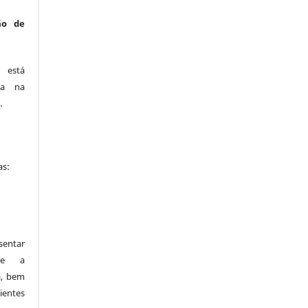
ão de
está
ca na
.
as:
entar
bre a
a, bem
ientes