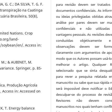
 G. C.; DA SILVA, T. G. F.
para revisão devem ser tratados
otranspiração na Caatinga
documentos confidenciais. As infor
ária Brasileira, 50(8),
ou ideias privilegiadas obtidas atra
análise por pares devem ser man
confidenciais e não utilizadas
nited Nations. Crop
vantagens pessoais. As revisões dev
ao.org/land-
conduzidas objetivamente
/soybean/en/. Access in:
observações devem ser formu
claramente com argumentos de apo
modo que os Autores possam usá-lo
, M.; & AUBINET, M.
melhorar o artigo. Qualquer Re
variance. Springer, p. 85-
selecionado que se sinta desquali
para rever a pesquisa relatada 
manuscrito ou sabe que sua rápida r
tica. Produção Agrícola
será impossível deve notificar o Ed
r
. Access in: Accessed on
desculpar-se do processo de revis
Revisores não devem consi
manuscritos nos quais tenham confli
K, T. Energy balance