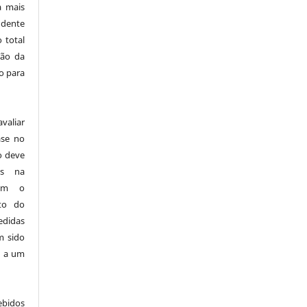
a mais
ndente
 total
ção da
o para
aliar
ase no
o deve
as na
sem o
ito do
edidas
m sido
s a um
ebidos