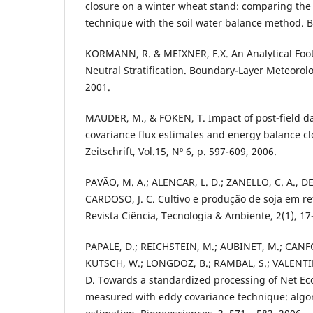
closure on a winter wheat stand: comparing the
technique with the soil water balance method. B
KORMANN, R. & MEIXNER, F.X. An Analytical Foo
Neutral Stratification. Boundary-Layer Meteorolog
2001.
MAUDER, M., & FOKEN, T. Impact of post-field d
covariance flux estimates and energy balance c
Zeitschrift, Vol.15, Nº 6, p. 597-609, 2006.
PAVÃO, M. A.; ALENCAR, L. D.; ZANELLO, C. A., DE
CARDOSO, J. C. Cultivo e produção de soja em re
Revista Ciência, Tecnologia & Ambiente, 2(1), 17
PAPALE, D.; REICHSTEIN, M.; AUBINET, M.; CANF
KUTSCH, W.; LONGDOZ, B.; RAMBAL, S.; VALENTINI
D. Towards a standardized processing of Net E
measured with eddy covariance technique: algo