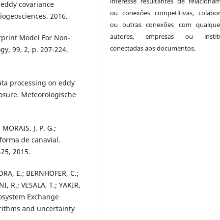
interesse resultantes de relaciona
 eddy covariance
ou conexões competitivas, colabor
iogeosciences. 2016.
ou outras conexões com qualque
autores, empresas ou institu
tprint Model For Non-
conectadas aos documentos.
y, 99, 2, p. 207-224,
ata processing on eddy
losure. Meteorologische
 MORAIS, J. P. G.;
forma de canavial.
-25, 2015.
ORA, E.; BERNHOFER, C.;
, R.; VESALA, T.; YAKIR,
cosystem Exchange
rithms and uncertainty