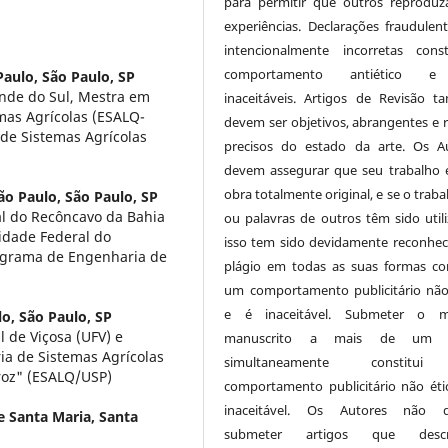
para permitir que outros reprodu
experiências. Declarações fraudulen
intencionalmente incorretas cons
comportamento antiético 
aulo, São Paulo, SP
nde do Sul, Mestra em
inaceitáveis. Artigos de Revisão 
mas Agrícolas (ESALQ-
devem ser objetivos, abrangentes e r
de Sistemas Agrícolas
precisos do estado da arte. Os A
devem assegurar que seu trabalho
obra totalmente original, e se o traba
ão Paulo, São Paulo, SP
l do Recôncavo da Bahia
ou palavras de outros têm sido utili
idade Federal do
isso tem sido devidamente reconhec
ograma de Engenharia de
plágio em todas as suas formas con
um comportamento publicitário não
e é inaceitável. Submeter o 
o, São Paulo, SP
 de Viçosa (UFV) e
manuscrito a mais de um j
a de Sistemas Agrícolas
simultaneamente constitu
iroz" (ESALQ/USP)
comportamento publicitário não éti
inaceitável. Os Autores não 
e Santa Maria, Santa
submeter artigos que desc