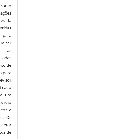
 como
mações
vés da
tidas
 para
em ser
 e as
ladas
io, de
s para
visor
ficado
em um
evisão
itor e
ão. Os
derar
tos de