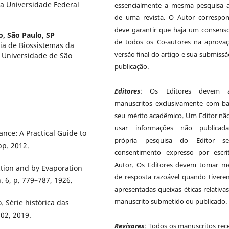
a Universidade Federal
essencialmente a mesma pesquisa 
de uma revista. O Autor correspo
deve garantir que haja um consenso
o, São Paulo, SP
de todos os Co-autores na aprova
ia de Biossistemas da
versão final do artigo e sua submissã
, Universidade de São
publicação.
Editores
: Os Editores devem av
manuscritos exclusivamente com b
seu mérito acadêmico. Um Editor nã
usar informações não publicad
nce: A Practical Guide to
própria pesquisa do Editor 
pp. 2012.
consentimento expresso por escr
Autor. Os Editores devem tomar m
ction and by Evaporation
de resposta razoável quando tivere
. 6, p. 779–787, 1926.
apresentadas queixas éticas relativa
manuscrito submetido ou publicado.
Série histórica das
 02, 2019.
Revisores
: Todos os manuscritos rec