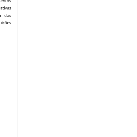
mentos
ativas
r dos
ições