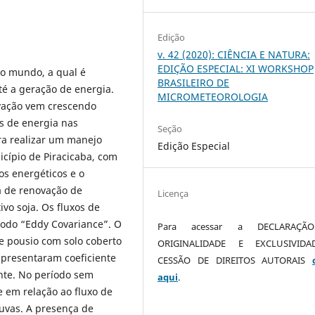
Edição
v. 42 (2020): CIÊNCIA E NATURA:
EDIÇÃO ESPECIAL: XI WORKSHOP
no mundo, a qual é
BRASILEIRO DE
té a geração de energia.
MICROMETEOROLOGIA
ovação vem crescendo
os de energia nas
Seção
ra realizar um manejo
Edição Especial
icípio de Piracicaba, com
os energéticos e o
 de renovação de
Licença
vo soja. Os fluxos de
todo “Eddy Covariance”. O
Para acessar a DECLARAÇÃ
e pousio com solo coberto
ORIGINALIDADE E EXCLUSIVID
apresentaram coeficiente
CESSÃO DE DIREITOS AUTORAIS
ente. No período sem
aqui
.
te em relação ao fluxo de
huvas. A presença de