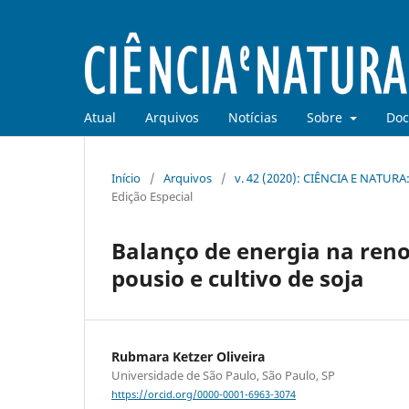
Atual
Arquivos
Notícias
Sobre
Doc
Início
/
Arquivos
/
v. 42 (2020): CIÊNCIA E NAT
Edição Especial
Balanço de energia na ren
pousio e cultivo de soja
Rubmara Ketzer Oliveira
Universidade de São Paulo, São Paulo, SP
https://orcid.org/0000-0001-6963-3074