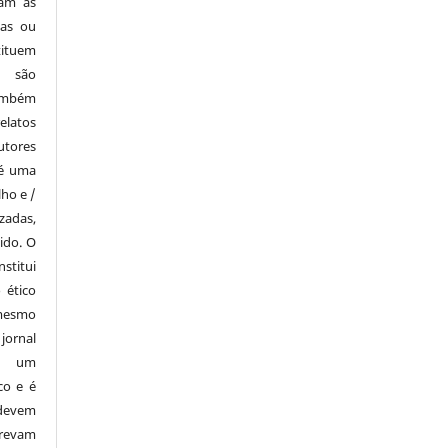
zam as
tas ou
tituem
e são
também
elatos
utores
 é uma
lho e /
zadas,
ido. O
stitui
 ético
mesmo
ornal
i um
co e é
devem
revam