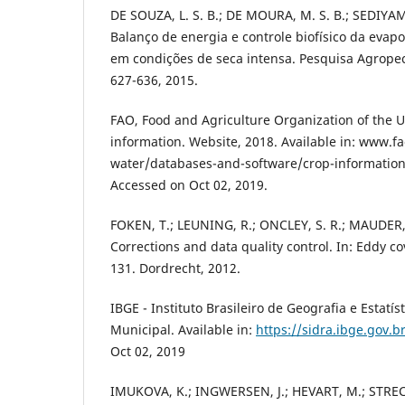
DE SOUZA, L. S. B.; DE MOURA, M. S. B.; SEDIYAMA,
Balanço de energia e controle biofísico da evap
em condições de seca intensa. Pesquisa Agropecu
627-636, 2015.
FAO, Food and Agriculture Organization of the U
information. Website, 2018. Available in: www.f
water/databases-and-software/crop-information
Accessed on Oct 02, 2019.
FOKEN, T.; LEUNING, R.; ONCLEY, S. R.; MAUDER
Corrections and data quality control. In: Eddy co
131. Dordrecht, 2012.
IBGE - Instituto Brasileiro de Geografia e Estatís
Municipal. Available in:
https://sidra.ibge.gov.b
Oct 02, 2019
IMUKOVA, K.; INGWERSEN, J.; HEVART, M.; STREC