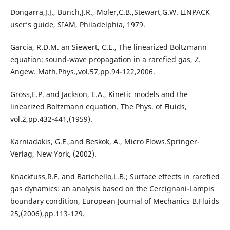
Dongarra,J.J., Bunch,J.R., Moler,C.B.,Stewart,G.W. LINPACK
user’s guide, SIAM, Philadelphia, 1979.
Garcia, R.D.M. an Siewert, C.E., The linearized Boltzmann
equation: sound-wave propagation in a rarefied gas, Z.
Angew. Math.Phys.,vol.57,pp.94-122,2006.
Gross,E.P. and Jackson, E.A., Kinetic models and the
linearized Boltzmann equation. The Phys. of Fluids,
vol.2,pp.432-441,(1959).
Karniadakis, G.E.,and Beskok, A., Micro Flows.Springer-
Verlag, New York, (2002).
Knackfuss,R.F. and Barichello,L.B.; Surface effects in rarefied
gas dynamics: an analysis based on the Cercignani-Lampis
boundary condition, European Journal of Mechanics B.Fluids
25,(2006),pp.113-129.