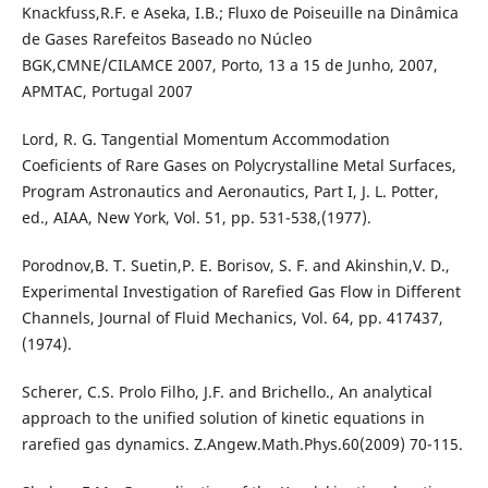
Knackfuss,R.F. e Aseka, I.B.; Fluxo de Poiseuille na Dinâmica
de Gases Rarefeitos Baseado no Núcleo
BGK,CMNE/CILAMCE 2007, Porto, 13 a 15 de Junho, 2007,
APMTAC, Portugal 2007
Lord, R. G. Tangential Momentum Accommodation
Coeficients of Rare Gases on Polycrystalline Metal Surfaces,
Program Astronautics and Aeronautics, Part I, J. L. Potter,
ed., AIAA, New York, Vol. 51, pp. 531-538,(1977).
Porodnov,B. T. Suetin,P. E. Borisov, S. F. and Akinshin,V. D.,
Experimental Investigation of Rarefied Gas Flow in Different
Channels, Journal of Fluid Mechanics, Vol. 64, pp. 417437,
(1974).
Scherer, C.S. Prolo Filho, J.F. and Brichello., An analytical
approach to the unified solution of kinetic equations in
rarefied gas dynamics. Z.Angew.Math.Phys.60(2009) 70-115.