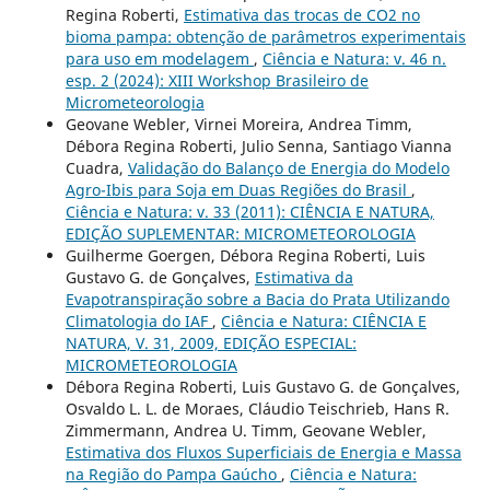
Regina Roberti,
Estimativa das trocas de CO2 no
bioma pampa: obtenção de parâmetros experimentais
para uso em modelagem
,
Ciência e Natura: v. 46 n.
esp. 2 (2024): XIII Workshop Brasileiro de
Micrometeorologia
Geovane Webler, Virnei Moreira, Andrea Timm,
Débora Regina Roberti, Julio Senna, Santiago Vianna
Cuadra,
Validação do Balanço de Energia do Modelo
Agro-Ibis para Soja em Duas Regiões do Brasil
,
Ciência e Natura: v. 33 (2011): CIÊNCIA E NATURA,
EDIÇÃO SUPLEMENTAR: MICROMETEOROLOGIA
Guilherme Goergen, Débora Regina Roberti, Luis
Gustavo G. de Gonçalves,
Estimativa da
Evapotranspiração sobre a Bacia do Prata Utilizando
Climatologia do IAF
,
Ciência e Natura: CIÊNCIA E
NATURA, V. 31, 2009, EDIÇÃO ESPECIAL:
MICROMETEOROLOGIA
Débora Regina Roberti, Luis Gustavo G. de Gonçalves,
Osvaldo L. L. de Moraes, Cláudio Teischrieb, Hans R.
Zimmermann, Andrea U. Timm, Geovane Webler,
Estimativa dos Fluxos Superficiais de Energia e Massa
na Região do Pampa Gaúcho
,
Ciência e Natura: