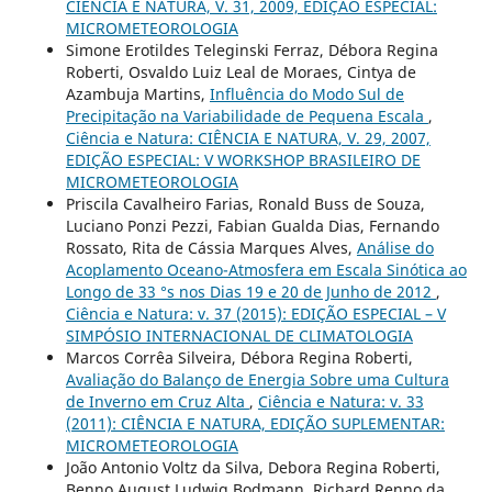
CIÊNCIA E NATURA, V. 31, 2009, EDIÇÃO ESPECIAL:
MICROMETEOROLOGIA
Simone Erotildes Teleginski Ferraz, Débora Regina
Roberti, Osvaldo Luiz Leal de Moraes, Cintya de
Azambuja Martins,
Influência do Modo Sul de
Precipitação na Variabilidade de Pequena Escala
,
Ciência e Natura: CIÊNCIA E NATURA, V. 29, 2007,
EDIÇÃO ESPECIAL: V WORKSHOP BRASILEIRO DE
MICROMETEOROLOGIA
Priscila Cavalheiro Farias, Ronald Buss de Souza,
Luciano Ponzi Pezzi, Fabian Gualda Dias, Fernando
Rossato, Rita de Cássia Marques Alves,
Análise do
Acoplamento Oceano-Atmosfera em Escala Sinótica ao
Longo de 33 °s nos Dias 19 e 20 de Junho de 2012
,
Ciência e Natura: v. 37 (2015): EDIÇÃO ESPECIAL – V
SIMPÓSIO INTERNACIONAL DE CLIMATOLOGIA
Marcos Corrêa Silveira, Débora Regina Roberti,
Avaliação do Balanço de Energia Sobre uma Cultura
de Inverno em Cruz Alta
,
Ciência e Natura: v. 33
(2011): CIÊNCIA E NATURA, EDIÇÃO SUPLEMENTAR:
MICROMETEOROLOGIA
João Antonio Voltz da Silva, Debora Regina Roberti,
Benno August Ludwig Bodmann, Richard Renno da