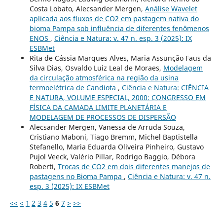
Costa Lobato, Alecsander Mergen,
Análise Wavelet
aplicada aos fluxos de CO2 em pastagem nativa do
bioma Pampa sob influência de diferentes fenômenos
ENOS
,
Ciência e Natura: v. 47 n. esp. 3 (2025): IX
ESBMet
Rita de Cássia Marques Alves, Maria Assunção Faus da
Silva Dias, Osvaldo Luiz Leal de Moraes,
Modelagem
da circulação atmosférica na região da usina
termoelétrica de Candiota
,
Ciência e Natura: CIÊNCIA
E NATURA, VOLUME ESPECIAL, 2000: CONGRESSO EM
FÍSICA DA CAMADA LIMITE PLANETÁRIA E
MODELAGEM DE PROCESSOS DE DISPERSÃO
Alecsander Mergen, Vanessa de Arruda Souza,
Cristiano Maboni, Tiago Bremm, Michel Baptistella
Stefanello, Maria Eduarda Oliveira Pinheiro, Gustavo
Pujol Veeck, Valério Pillar, Rodrigo Baggio, Débora
Roberti,
Trocas de CO2 em dois diferentes manejos de
pastagens no Bioma Pampa
,
Ciência e Natura: v. 47 n.
esp. 3 (2025): IX ESBMet
<<
<
1
2
3
4
5
6
7
>
>>