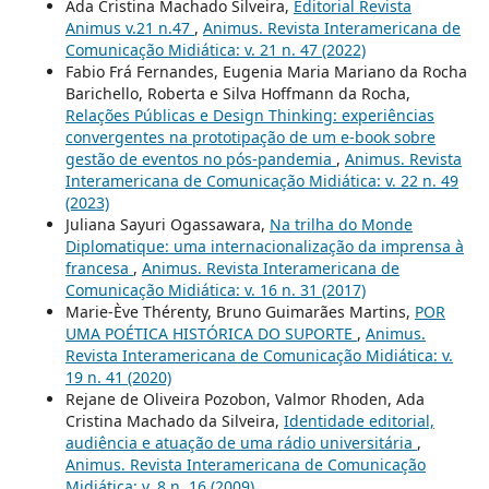
Ada Cristina Machado Silveira,
Editorial Revista
Animus v.21 n.47
,
Animus. Revista Interamericana de
Comunicação Midiática: v. 21 n. 47 (2022)
Fabio Frá Fernandes, Eugenia Maria Mariano da Rocha
Barichello, Roberta e Silva Hoffmann da Rocha,
Relações Públicas e Design Thinking: experiências
convergentes na prototipação de um e-book sobre
gestão de eventos no pós-pandemia
,
Animus. Revista
Interamericana de Comunicação Midiática: v. 22 n. 49
(2023)
Juliana Sayuri Ogassawara,
Na trilha do Monde
Diplomatique: uma internacionalização da imprensa à
francesa
,
Animus. Revista Interamericana de
Comunicação Midiática: v. 16 n. 31 (2017)
Marie-Ève Thérenty, Bruno Guimarães Martins,
POR
UMA POÉTICA HISTÓRICA DO SUPORTE
,
Animus.
Revista Interamericana de Comunicação Midiática: v.
19 n. 41 (2020)
Rejane de Oliveira Pozobon, Valmor Rhoden, Ada
Cristina Machado da Silveira,
Identidade editorial,
audiência e atuação de uma rádio universitária
,
Animus. Revista Interamericana de Comunicação
Midiática: v. 8 n. 16 (2009)