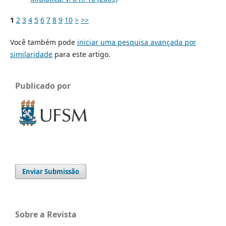
1
2
3
4
5
6
7
8
9
10
>
>>
Você também pode
iniciar uma pesquisa avançada por
similaridade
para este artigo.
Publicado por
Enviar Submissão
Sobre a Revista