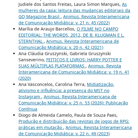
Judiele dos Santos Freitas, Laura Simon Marques,
As
mulheres da capa: leitura das mudanças editoriais da
GQ Magazine Brasil
,
Animus. Revista Interamericana
de Comunicação Midiática: v. 21 n. 45 (2022)
Marília de Araujo Barcellos,
O FILME NO CAMPO
EDITORIAL: THE WORDS, 2012, DE B. KLUGMAN E L.
STERNTHAL
,
Animus. Revista Interamericana de
Comunicação Midiática: v. 20 n. 42 (2021)
Ana Cláudia Gruszynski, Gabriela Gruszynski
Sanseverino,
FEITIÇOS E LIVROS: HARRY POTTER E
SUAS MÚLTIPLAS PLATAFORMAS
,
Animus. Revista
Interamericana de Comunicação Midiática: v. 19 n. 41
(2020)
Ana Vasconcelos, Carolina Terra,
Midiatização,
ativismo e influência: a presença do MST no
Instagram
,
Animus. Revista Interamericana de
Comunicação Midiática: v. 25 n. 53 (2026): Publicação
Contínua
Diogo de Almeida Camelo, Paula de Souza Paes,
Produção e distribuição das revistas de jogos de RPG:
práticas em mutação
,
Animus. Revista Interamericana
de Comunicação Midiática: v. 22 n. 49 (2023)