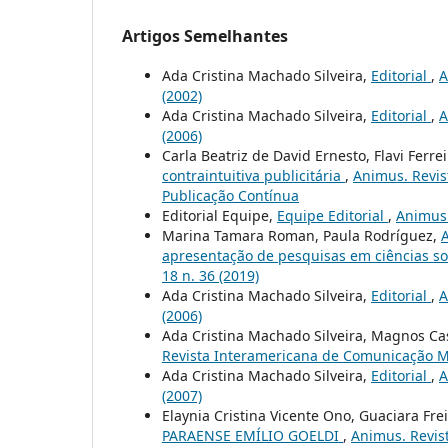
Artigos Semelhantes
Ada Cristina Machado Silveira,
Editorial
,
A
(2002)
Ada Cristina Machado Silveira,
Editorial
,
A
(2006)
Carla Beatriz de David Ernesto, Flavi Ferrei
contraintuitiva publicitária
,
Animus. Revis
Publicação Contínua
Editorial Equipe,
Equipe Editorial
,
Animus.
Marina Tamara Roman, Paula Rodríguez,
A
apresentação de pesquisas em ciências so
18 n. 36 (2019)
Ada Cristina Machado Silveira,
Editorial
,
A
(2006)
Ada Cristina Machado Silveira, Magnos C
Revista Interamericana de Comunicação Midi
Ada Cristina Machado Silveira,
Editorial
,
A
(2007)
Elaynia Cristina Vicente Ono, Guaciara Fre
PARAENSE EMÍLIO GOELDI
,
Animus. Revist