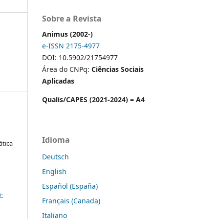
Sobre a Revista
Animus (2002-)
e-ISSN 2175-4977
DOI: 10.5902/21754977
Área do CNPq:
Ciências Sociais
Aplicadas
Qualis/CAPES (2021-2024) = A4
Idioma
ática
Deutsch
English
a
Español (España)
-
Français (Canada)
Italiano