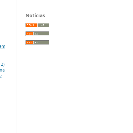
Notícias
gem
12)
 na
v.