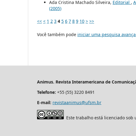
Ada Cristina Machado Silveira,
Editorial
,
A
(2005)
<<
<
1
2
3
4
5
6
7
8
9
10
>
>>
Você também pode
iniciar uma pesquisa avança
Animus. Revista Interamericana de Comunicaçã
Telefone:
+55 (55) 3220 8491
E-mail:
revistaanimus@ufsm.br
Este trabalho está licenciado sob