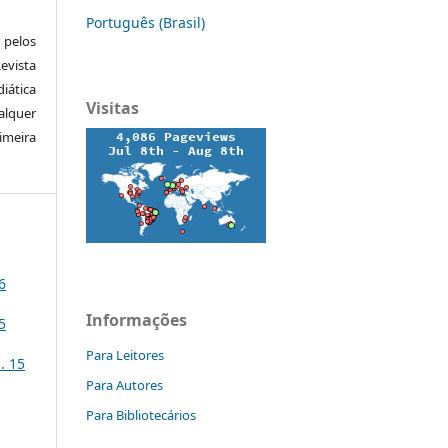
Português (Brasil)
pelos
vista
iática
Visitas
alquer
meira
6
Informações
5
Para Leitores
. 15
Para Autores
Para Bibliotecários