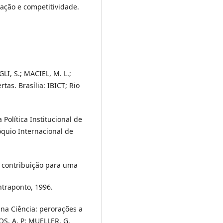
ação e competitividade.
LI, S.; MACIEL, M. L.;
tas. Brasília: IBICT; Rio
 Política Institucional de
óquio Internacional de
: contribuição para uma
ntraponto, 1996.
na Ciência: perorações a
OS, A. P; MUELLER, G.