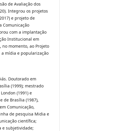
ssão de Avaliação dos
0). Integrou os projetos
2017) e projeto de
da Comunicação
borou com a implantação
ção Institucional em
e, no momento, ao Projeto
 a mídia e popularização
oiás. Doutorado em
sília (1999); mestrado
 London (1991) e
 de Brasília (1987),
 em Comunicação,
inha de pesquisa Midia e
nicação científica;
a e subjetividade;