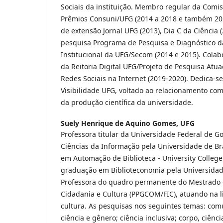
Sociais da instituição. Membro regular da Comi
Prêmios Consuni/UFG (2014 a 2018 e também 202
de extensão Jornal UFG (2013), Dia C da Ciência (
pesquisa Programa de Pesquisa e Diagnóstico 
Institucional da UFG/Secom (2014 e 2015). Cola
da Reitoria Digital UFG/Projeto de Pesquisa Atua
Redes Sociais na Internet (2019-2020). Dedica-s
Visibilidade UFG, voltado ao relacionamento com
da produção científica da universidade.
Suely Henrique de Aquino Gomes,
UFG
Professora titular da Universidade Federal de G
Ciências da Informação pela Universidade de Bra
em Automação de Biblioteca - University College
graduação em Biblioteconomia pela Universidade
Professora do quadro permanente do Mestrado
Cidadania e Cultura (PPGCOM/FIC), atuando na l
cultura. As pesquisas nos seguintes temas: comu
ciência e gênero; ciência inclusiva; corpo, ciênci