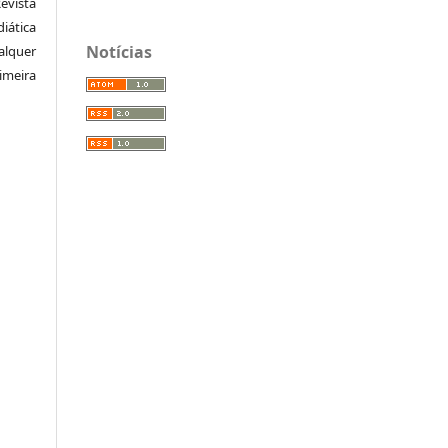
vista
iática
Notícias
alquer
meira