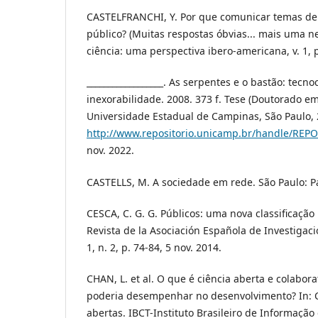
CASTELFRANCHI, Y. Por que comunicar temas de 
público? (Muitas respostas óbvias... mais uma ne
ciência: uma perspectiva ibero-americana, v. 1, p
__________________. As serpentes e o bastão: tecno
inexorabilidade. 2008. 373 f. Tese (Doutorado em
Universidade Estadual de Campinas, São Paulo, 
http://www.repositorio.unicamp.br/handle/REP
nov. 2022.
CASTELLS, M. A sociedade em rede. São Paulo: Pa
CESCA, C. G. G. Públicos: uma nova classificação
Revista de la Asociación Española de Investigaci
1, n. 2, p. 74-84, 5 nov. 2014.
CHAN, L. et al. O que é ciência aberta e colabora
poderia desempenhar no desenvolvimento? In: C
abertas. IBCT-Instituto Brasileiro de Informação