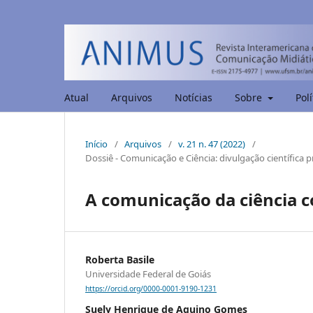
Atual
Arquivos
Notícias
Sobre
Polí
Início
/
Arquivos
/
v. 21 n. 47 (2022)
/
Dossiê - Comunicação e Ciência: divulgação científica p
A comunicação da ciência c
Roberta Basile
Universidade Federal de Goiás
https://orcid.org/0000-0001-9190-1231
Suely Henrique de Aquino Gomes