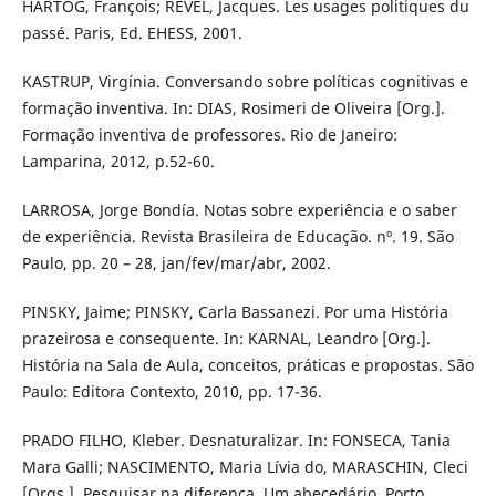
HARTOG, François; REVEL, Jacques. Les usages politiques du
passé. Paris, Ed. EHESS, 2001.
KASTRUP, Virgínia. Conversando sobre políticas cognitivas e
formação inventiva. In: DIAS, Rosimeri de Oliveira [Org.].
Formação inventiva de professores. Rio de Janeiro:
Lamparina, 2012, p.52-60.
LARROSA, Jorge Bondía. Notas sobre experiência e o saber
de experiência. Revista Brasileira de Educação. nº. 19. São
Paulo, pp. 20 – 28, jan/fev/mar/abr, 2002.
PINSKY, Jaime; PINSKY, Carla Bassanezi. Por uma História
prazeirosa e consequente. In: KARNAL, Leandro [Org.].
História na Sala de Aula, conceitos, práticas e propostas. São
Paulo: Editora Contexto, 2010, pp. 17-36.
PRADO FILHO, Kleber. Desnaturalizar. In: FONSECA, Tania
Mara Galli; NASCIMENTO, Maria Lívia do, MARASCHIN, Cleci
[Orgs.]. Pesquisar na diferença. Um abecedário. Porto