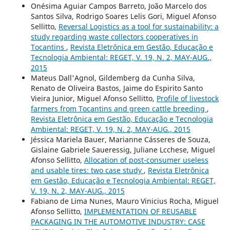
Onésima Aguiar Campos Barreto, João Marcelo dos
Santos Silva, Rodrigo Soares Lelis Gori, Miguel Afonso
Sellitto,
Reversal Logistics as a tool for sustainability: a
study regarding waste collectors cooperatives in
Tocantins
,
Revista Eletrônica em Gestão, Educação e
Tecnologia Ambiental: REGET, V. 19, N. 2, MAY-AUG.,
2015
Mateus Dall'Agnol, Gildemberg da Cunha Silva,
Renato de Oliveira Bastos, Jaime do Espirito Santo
Vieira Junior, Miguel Afonso Sellitto,
Profile of livestock
farmers from Tocantins and green cattle breeding
,
Revista Eletrônica em Gestão, Educação e Tecnologia
Ambiental: REGET, V. 19, N. 2, MAY-AUG., 2015
Jéssica Mariela Bauer, Marianne Cásseres de Souza,
Gislaine Gabriele Saueressig, Juliane Lcchese, Miguel
Afonso Sellitto,
Allocation of post-consumer useless
and usable tires: two case study
,
Revista Eletrônica
em Gestão, Educação e Tecnologia Ambiental: REGET,
V. 19, N. 2, MAY-AUG., 2015
Fabiano de Lima Nunes, Mauro Vinicius Rocha, Miguel
Afonso Sellitto,
IMPLEMENTATION OF REUSABLE
PACKAGING IN THE AUTOMOTIVE INDUSTRY: CASE