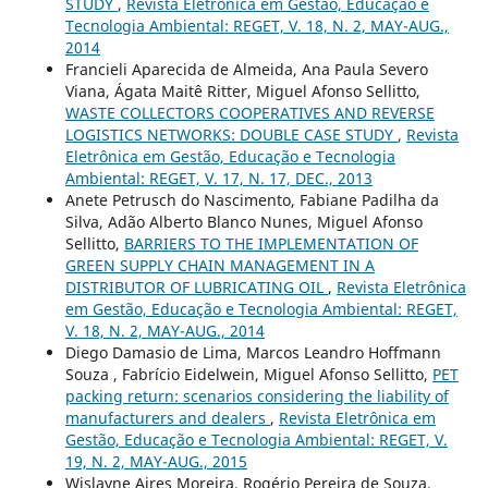
STUDY
,
Revista Eletrônica em Gestão, Educação e
Tecnologia Ambiental: REGET, V. 18, N. 2, MAY-AUG.,
2014
Francieli Aparecida de Almeida, Ana Paula Severo
Viana, Ágata Maitê Ritter, Miguel Afonso Sellitto,
WASTE COLLECTORS COOPERATIVES AND REVERSE
LOGISTICS NETWORKS: DOUBLE CASE STUDY
,
Revista
Eletrônica em Gestão, Educação e Tecnologia
Ambiental: REGET, V. 17, N. 17, DEC., 2013
Anete Petrusch do Nascimento, Fabiane Padilha da
Silva, Adão Alberto Blanco Nunes, Miguel Afonso
Sellitto,
BARRIERS TO THE IMPLEMENTATION OF
GREEN SUPPLY CHAIN MANAGEMENT IN A
DISTRIBUTOR OF LUBRICATING OIL
,
Revista Eletrônica
em Gestão, Educação e Tecnologia Ambiental: REGET,
V. 18, N. 2, MAY-AUG., 2014
Diego Damasio de Lima, Marcos Leandro Hoffmann
Souza , Fabrício Eidelwein, Miguel Afonso Sellitto,
PET
packing return: scenarios considering the liability of
manufacturers and dealers
,
Revista Eletrônica em
Gestão, Educação e Tecnologia Ambiental: REGET, V.
19, N. 2, MAY-AUG., 2015
Wislayne Aires Moreira, Rogério Pereira de Souza,