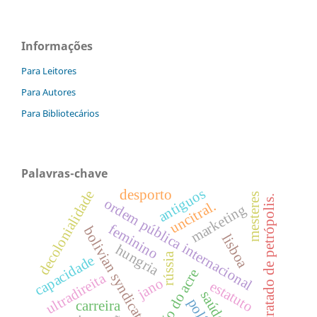
Informações
Para Leitores
Para Autores
Para Bibliotecários
Palavras-chave
antiguos
desporto
decolonialidade
mesteres
tratado de petrópolis.
ordem pública internacional
uncitral.
marketing
feminino
bolivian syndicate
lisboa
hungria
rússia
capacidade
questão do acre
ultradireita
jano
estatuto
saúde
carreira