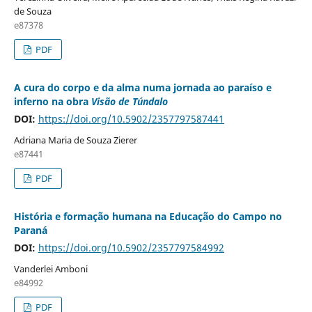
de Souza
e87378
PDF
A cura do corpo e da alma numa jornada ao paraíso e
inferno na obra
Visão de Túndalo
DOI:
https://doi.org/10.5902/2357797587441
Adriana Maria de Souza Zierer
e87441
PDF
História e formação humana na Educação do Campo no
Paraná
DOI:
https://doi.org/10.5902/2357797584992
Vanderlei Amboni
e84992
PDF