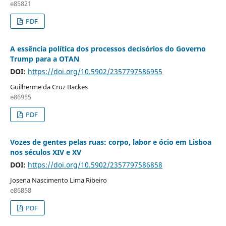
e85821
PDF
A essência política dos processos decisórios do Governo
Trump para a OTAN
DOI:
https://doi.org/10.5902/2357797586955
Guilherme da Cruz Backes
e86955
PDF
Vozes de gentes pelas ruas: corpo, labor e ócio em Lisboa
nos séculos XIV e XV
DOI:
https://doi.org/10.5902/2357797586858
Josena Nascimento Lima Ribeiro
e86858
PDF