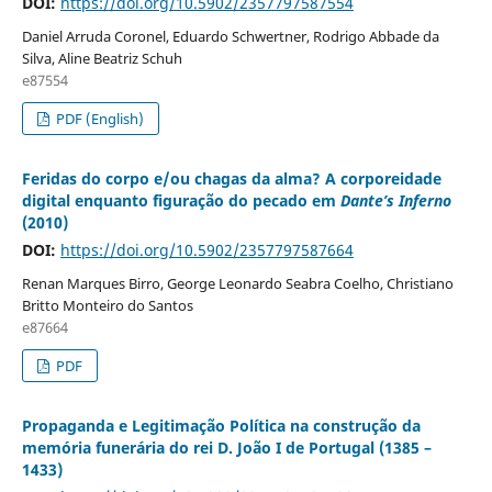
DOI:
https://doi.org/10.5902/2357797587554
Daniel Arruda Coronel, Eduardo Schwertner, Rodrigo Abbade da
Silva, Aline Beatriz Schuh
e87554
PDF (English)
Feridas do corpo e/ou chagas da alma? A corporeidade
digital enquanto figuração do pecado em
Dante’s Inferno
(2010)
DOI:
https://doi.org/10.5902/2357797587664
Renan Marques Birro, George Leonardo Seabra Coelho, Christiano
Britto Monteiro do Santos
e87664
PDF
Propaganda e Legitimação Política na construção da
memória funerária do rei D. João I de Portugal (1385 –
1433)