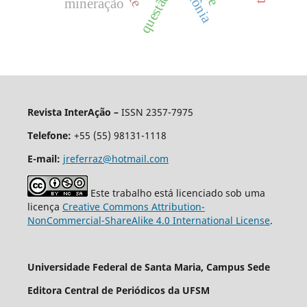
polônia
mineração
Revista InterAção –
ISSN 2357-7975
Telefone:
+55 (55) 98131-1118
E-mail:
jreferraz@hotmail.com
Este trabalho está licenciado sob uma
licença
Creative Commons Attribution-
NonCommercial-ShareAlike 4.0 International License
.
Universidade Federal de Santa Maria, Campus Sede
Editora Central de Periódicos da UFSM