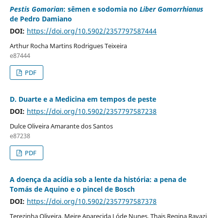
Pestis Gomorian
: sêmen e sodomia no
Liber Gomorrhianus
de Pedro Damiano
DOI:
https://doi.org/10.5902/2357797587444
Arthur Rocha Martins Rodrigues Teixeira
e87444
PDF
D. Duarte e a Medicina em tempos de peste
DOI:
https://doi.org/10.5902/2357797587238
Dulce Oliveira Amarante dos Santos
e87238
PDF
A doença da acídia sob a lente da história: a pena de
Tomás de Aquino e o pincel de Bosch
DOI:
https://doi.org/10.5902/2357797587378
Terezinha Oliveira, Meire Aparecida Lóde Nunes, Thais Regina Ravazi