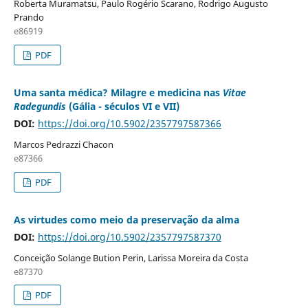
Roberta Muramatsu, Paulo Rogério Scarano, Rodrigo Augusto
Prando
e86919
PDF
Uma santa médica? Milagre e medicina nas
Vitae
Radegundis
(Gália - séculos VI e VII)
DOI:
https://doi.org/10.5902/2357797587366
Marcos Pedrazzi Chacon
e87366
PDF
As virtudes como meio da preservação da alma
DOI:
https://doi.org/10.5902/2357797587370
Conceição Solange Bution Perin, Larissa Moreira da Costa
e87370
PDF