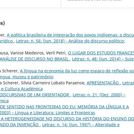
s)
rer,
A política brasileira de integração dos povos indígenas: o disc
urídico
,
Letras: n. 56: (Jun. 2018) - Análise do discurso político:
usa, Vanise Medeiros, Verli Petri,
O LUGAR DOS ESTUDOS FRANCE
ANÁLISE DE DISCURSO NO BRASIL
,
Letras: n. 48: (Jun. 2014) – Suje
a Scherer,
A língua na economia da luz como espaço de reflexão s
 Língua, museu e patrimônio
 Scherer, Sílvia Carneiro Lobato Paraense,
APRESENTAÇÃO
,
Letras
s e Cultura Acadêmica
 DISCURSIVAS DE UM ORIENTADOR
,
Letras: n. 21: (Dez. 2000) –
êmica
DE SENTIDO NAS FRONTEIRAS DO EU: MEMÓRIA DA LÍNGUA E A
. 2003) – Língua e Literatura: Limites e Fronteiras
E A HETEROGENEIDADE NO DISCURSO DA HISTÓRIA DO ENSINO D
MUNDO DA INVENÇÃO
,
Letras: n. 14: (Jun. 1997) – Alteridade e