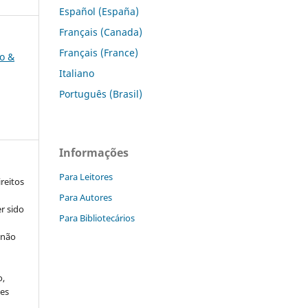
Español (España)
Français (Canada)
Français (France)
to &
Italiano
Português (Brasil)
Informações
Para Leitores
reitos
Para Autores
r sido
Para Bibliotecários
 não
o,
ões