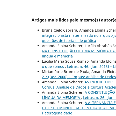
Artigos mais lidos pelo mesmo(s) autor(e
Bruna Cielo Cabrera, Amanda Eloina Sche
integracionista materializado no arquivo j
questões de teoria e de prática
Amanda Eloina Scherer, Lucília Abrahão So
NA CONSTITUIÇÃO DE UMA MEMÓRIA DA 
língua e memória
Lucília Maria Souza Romão, Amanda Eloin
o que somos
,
Letras: n. 46: (Jun. 2013) –
Mirian Rose Brum de Paula, Amanda Eloina
21: (Dez. 2000) – Corpus: Análise de Dado
Amanda Eloina Scherer,
AS INQUIETUDES
Corpus: Análise de Dados e Cultura Acad
Amanda Eloina Scherer,
A CONSTITUIÇÃO 
LÍNGUA DA MEMÓRIA
,
Letras: n. 26: (Jun
Amanda Eloina Scherer,
A ALTERNÂNCIA 
F.L.E.: DO MUNDO DA IDENTIDADE AO 
Heterogeneidade