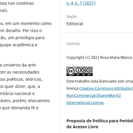
v. 4 n. 7 (2021)
ista nos sistemas
nais.
Seção
nsão, em um momento como
Editorial
um desafio. Por isso o
o, um privilégio para
Licença
 equipe acadêmica e
Copyright (c) 2022 Rosa Maria Blanca
o universo da arte
com as necessidades
os poéticos, teóricos,
Este trabalho está licenciado sob um
sto quer dizer, que, a
licença
Creative Commons Attribution
itária nacional e
NonCommercial-ShareAlike 4.0
ráveis, porém, elocuentes
International License
.
po que demanda fé e
Proposta de Política para Periód
de Acesso Livre