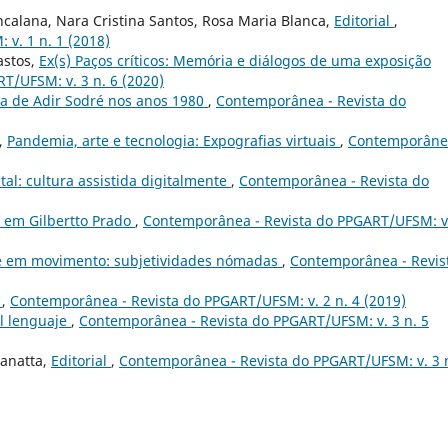
ncalana, Nara Cristina Santos, Rosa Maria Blanca,
Editorial
,
v. 1 n. 1 (2018)
astos,
Ex(s) Paços críticos: Memória e diálogos de uma exposição
T/UFSM: v. 3 n. 6 (2020)
ra de Adir Sodré nos anos 1980
,
Contemporânea - Revista do
n,
Pandemia, arte e tecnologia: Expografias virtuais
,
Contemporâne
tal: cultura assistida digitalmente
,
Contemporânea - Revista do
s em Gilbertto Prado
,
Contemporânea - Revista do PPGART/UFSM: v
e em movimento: subjetividades nómadas
,
Contemporânea - Revis
o
,
Contemporânea - Revista do PPGART/UFSM: v. 2 n. 4 (2019)
el lenguaje
,
Contemporânea - Revista do PPGART/UFSM: v. 3 n. 5
Zanatta,
Editorial
,
Contemporânea - Revista do PPGART/UFSM: v. 3 n