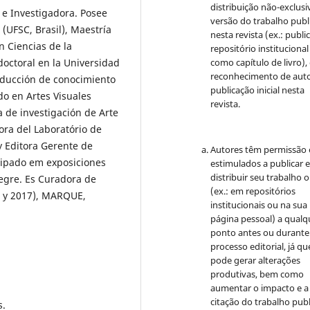
distribuição não-exclusi
 e Investigadora. Posee
versão do trabalho publ
(UFSC, Brasil), Maestría
nesta revista (ex.: publi
n Ciencias de la
repositório institucional
como capítulo de livro)
doctoral en la Universidad
reconhecimento de auto
oducción de conocimiento
publicação inicial nesta
do en Artes Visuales
revista.
a de investigación de Arte
ora del Laboratório de
y Editora Gerente de
Autores têm permissão 
cipado em exposiciones
estimulados a publicar 
distribuir seu trabalho o
legre. Es Curadora de
(ex.: em repositórios
3 y 2017), MARQUE,
institucionais ou na sua
página pessoal) a qualq
ponto antes ou durante
processo editorial, já qu
pode gerar alterações
produtivas, bem como
aumentar o impacto e a
citação do trabalho pub
s.