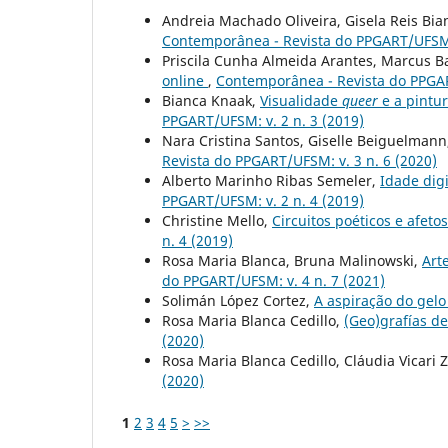
Andreia Machado Oliveira, Gisela Reis Bia
Contemporânea - Revista do PPGART/UFSM: 
Priscila Cunha Almeida Arantes, Marcus B
online
,
Contemporânea - Revista do PPGAR
Bianca Knaak,
Visualidade
queer
e a pintu
PPGART/UFSM: v. 2 n. 3 (2019)
Nara Cristina Santos, Giselle Beiguelman
Revista do PPGART/UFSM: v. 3 n. 6 (2020)
Alberto Marinho Ribas Semeler,
Idade digi
PPGART/UFSM: v. 2 n. 4 (2019)
Christine Mello,
Circuitos poéticos e afeto
n. 4 (2019)
Rosa Maria Blanca, Bruna Malinowski,
Art
do PPGART/UFSM: v. 4 n. 7 (2021)
Solimán López Cortez,
A aspiração do gel
Rosa Maria Blanca Cedillo,
(Geo)grafías d
(2020)
Rosa Maria Blanca Cedillo, Cláudia Vicari 
(2020)
1
2
3
4
5
>
>>