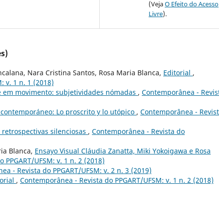
(Veja
O Efeito do Acesso
Livre
).
s)
ncalana, Nara Cristina Santos, Rosa Maria Blanca,
Editorial
,
v. 1 n. 1 (2018)
e em movimento: subjetividades nómadas
,
Contemporânea - Revis
 contemporáneo: Lo proscrito y lo utópico
,
Contemporânea - Revis
 retrospectivas silenciosas
,
Contemporânea - Revista do
ria Blanca,
Ensayo Visual Cláudia Zanatta, Miki Yokoigawa e Rosa
o PPGART/UFSM: v. 1 n. 2 (2018)
a - Revista do PPGART/UFSM: v. 2 n. 3 (2019)
orial
,
Contemporânea - Revista do PPGART/UFSM: v. 1 n. 2 (2018)