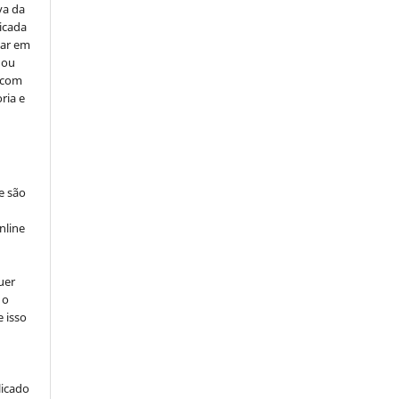
va da
icada
car em
 ou
, com
ria e
e são
e
nline
uer
 o
e isso
licado