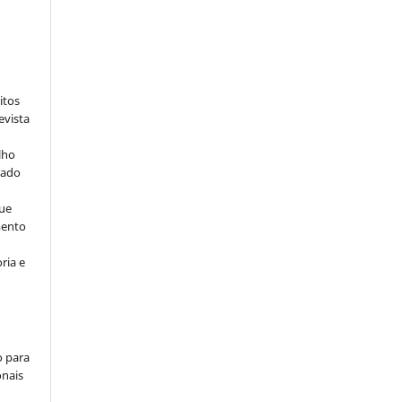
:
itos
evista
lho
iado
ue
mento
ria e
o para
onais