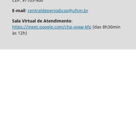
CEP: 97105-900
E-mail
:
centraldeperiodicos@ufsm.br
Sala Virtual de Atendimento
:
https://meet.google.com/chp-xyxw-kfp
(das 8h30min
às 12h)