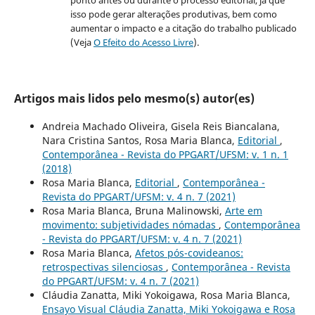
ponto antes ou durante o processo editorial, já que
isso pode gerar alterações produtivas, bem como
aumentar o impacto e a citação do trabalho publicado
(Veja
O Efeito do Acesso Livre
).
Artigos mais lidos pelo mesmo(s) autor(es)
Andreia Machado Oliveira, Gisela Reis Biancalana,
Nara Cristina Santos, Rosa Maria Blanca,
Editorial
,
Contemporânea - Revista do PPGART/UFSM: v. 1 n. 1
(2018)
Rosa Maria Blanca,
Editorial
,
Contemporânea -
Revista do PPGART/UFSM: v. 4 n. 7 (2021)
Rosa Maria Blanca, Bruna Malinowski,
Arte em
movimento: subjetividades nómadas
,
Contemporânea
- Revista do PPGART/UFSM: v. 4 n. 7 (2021)
Rosa Maria Blanca,
Afetos pós-covideanos:
retrospectivas silenciosas
,
Contemporânea - Revista
do PPGART/UFSM: v. 4 n. 7 (2021)
Cláudia Zanatta, Miki Yokoigawa, Rosa Maria Blanca,
Ensayo Visual Cláudia Zanatta, Miki Yokoigawa e Rosa