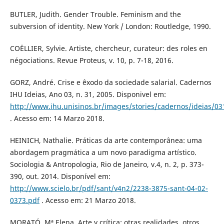
BUTLER, Judith. Gender Trouble. Feminism and the
subversion of identity. New York / London: Routledge, 1990.
COËLLIER, Sylvie. Artiste, chercheur, curateur: des roles en
négociations. Revue Proteus, v. 10, p. 7-18, 2016.
GORZ, André. Crise e êxodo da sociedade salarial. Cadernos
IHU Ideias, Ano 03, n. 31, 2005. Disponivel em:
http://www.ihu.unisinos.br/images/stories/cadernos/ideias/03
. Acesso em: 14 Marzo 2018.
HEINICH, Nathalie. Práticas da arte contemporânea: uma
abordagem pragmática a um novo paradigma artístico.
Sociologia & Antropologia, Rio de Janeiro, v.4, n. 2, p. 373-
390, out. 2014. Disponível em:
http://www.scielo.br/pdf/sant/v4n2/2238-3875-sant-04-02-
0373.pdf
. Acesso em: 21 Marzo 2018.
MORATÓ, Mª Elena. Arte y crítica: otras realidades, otros